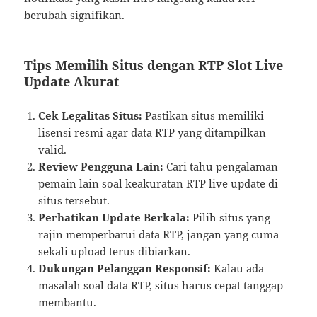
berubah signifikan.
Tips Memilih Situs dengan RTP Slot Live
Update Akurat
Cek Legalitas Situs:
Pastikan situs memiliki
lisensi resmi agar data RTP yang ditampilkan
valid.
Review Pengguna Lain:
Cari tahu pengalaman
pemain lain soal keakuratan RTP live update di
situs tersebut.
Perhatikan Update Berkala:
Pilih situs yang
rajin memperbarui data RTP, jangan yang cuma
sekali upload terus dibiarkan.
Dukungan Pelanggan Responsif:
Kalau ada
masalah soal data RTP, situs harus cepat tanggap
membantu.