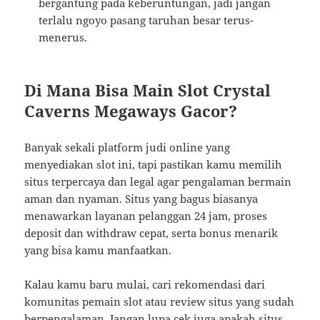
bergantung pada keberuntungan, jadi jangan
terlalu ngoyo pasang taruhan besar terus-
menerus.
Di Mana Bisa Main Slot Crystal
Caverns Megaways Gacor?
Banyak sekali platform judi online yang
menyediakan slot ini, tapi pastikan kamu memilih
situs terpercaya dan legal agar pengalaman bermain
aman dan nyaman. Situs yang bagus biasanya
menawarkan layanan pelanggan 24 jam, proses
deposit dan withdraw cepat, serta bonus menarik
yang bisa kamu manfaatkan.
Kalau kamu baru mulai, cari rekomendasi dari
komunitas pemain slot atau review situs yang sudah
berpengalaman. Jangan lupa cek juga apakah situs