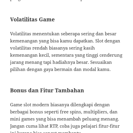
Volatilitas Game
Volatilitas menentukan seberapa sering dan besar
kemenangan yang bisa kamu dapatkan. Slot dengan
volatilitas rendah biasanya sering kasih
kemenangan kecil, sementara yang tinggi cenderung
jarang menang tapi hadiahnya besar. Sesuaikan
pilihan dengan gaya bermain dan modal kamu.
Bonus dan Fitur Tambahan
Game slot modern biasanya dilengkapi dengan
berbagai bonus seperti free spins, multipliers, dan
mini games yang bisa menambah peluang menang.
Jangan cuma lihat RTP, coba juga pelajari fitur-fitur