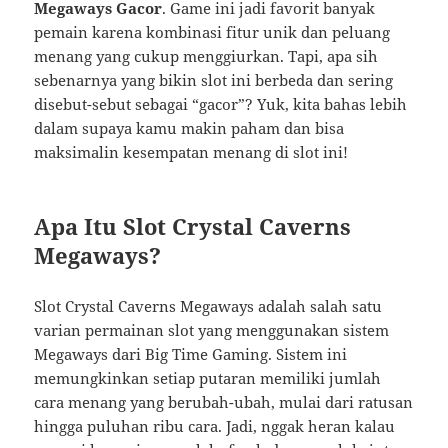
Megaways Gacor
. Game ini jadi favorit banyak
pemain karena kombinasi fitur unik dan peluang
menang yang cukup menggiurkan. Tapi, apa sih
sebenarnya yang bikin slot ini berbeda dan sering
disebut-sebut sebagai “gacor”? Yuk, kita bahas lebih
dalam supaya kamu makin paham dan bisa
maksimalin kesempatan menang di slot ini!
Apa Itu Slot Crystal Caverns
Megaways?
Slot Crystal Caverns Megaways adalah salah satu
varian permainan slot yang menggunakan sistem
Megaways dari Big Time Gaming. Sistem ini
memungkinkan setiap putaran memiliki jumlah
cara menang yang berubah-ubah, mulai dari ratusan
hingga puluhan ribu cara. Jadi, nggak heran kalau