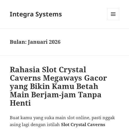
Integra Systems
MENU
DAN
WIDGET
Bulan:
Januari 2026
Rahasia Slot Crystal
Caverns Megaways Gacor
yang Bikin Kamu Betah
Main Berjam-jam Tanpa
Henti
Buat kamu yang suka main slot online, pasti nggak
asing lagi dengan istilah
Slot Crystal Caverns