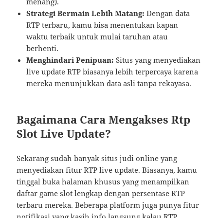
menang).
Strategi Bermain Lebih Matang:
Dengan data
RTP terbaru, kamu bisa menentukan kapan
waktu terbaik untuk mulai taruhan atau
berhenti.
Menghindari Penipuan:
Situs yang menyediakan
live update RTP biasanya lebih terpercaya karena
mereka menunjukkan data asli tanpa rekayasa.
Bagaimana Cara Mengakses Rtp
Slot Live Update?
Sekarang sudah banyak situs judi online yang
menyediakan fitur RTP live update. Biasanya, kamu
tinggal buka halaman khusus yang menampilkan
daftar game slot lengkap dengan persentase RTP
terbaru mereka. Beberapa platform juga punya fitur
notifikasi yang kasih info langsung kalau RTP