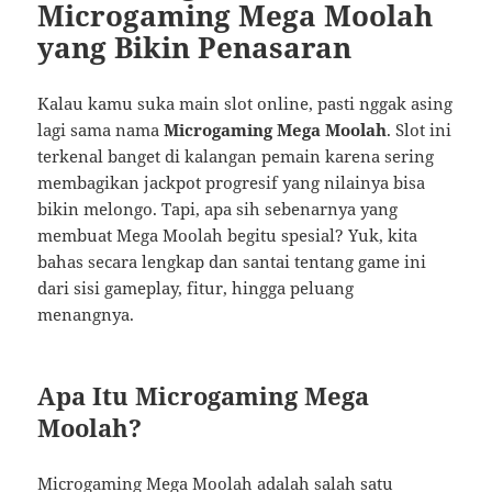
Microgaming Mega Moolah
yang Bikin Penasaran
Kalau kamu suka main slot online, pasti nggak asing
lagi sama nama
Microgaming Mega Moolah
. Slot ini
terkenal banget di kalangan pemain karena sering
membagikan jackpot progresif yang nilainya bisa
bikin melongo. Tapi, apa sih sebenarnya yang
membuat Mega Moolah begitu spesial? Yuk, kita
bahas secara lengkap dan santai tentang game ini
dari sisi gameplay, fitur, hingga peluang
menangnya.
Apa Itu Microgaming Mega
Moolah?
Microgaming Mega Moolah adalah salah satu