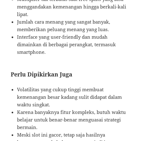
menggandakan kemenangan hingga berkali-kali
lipat.
Jumlah cara menang yang sangat banyak,
memberikan peluang menang yang luas.
Interface yang user-friendly dan mudah
dimainkan di berbagai perangkat, termasuk
smartphone.
Perlu Dipikirkan Juga
Volatilitas yang cukup tinggi membuat
kemenangan besar kadang sulit didapat dalam
waktu singkat.
Karena banyaknya fitur kompleks, butuh waktu
belajar untuk benar-benar menguasai strategi
bermain.
Meski slot ini gacor, tetap saja hasilnya