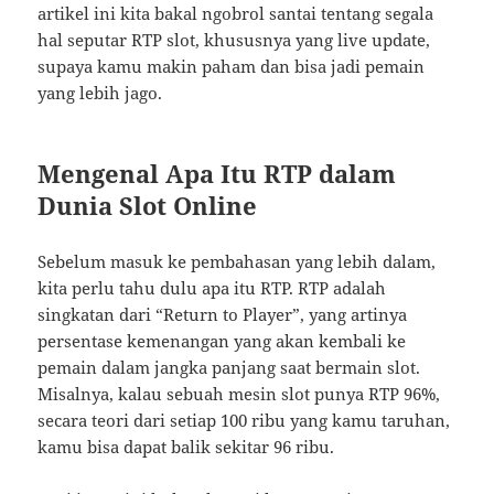
artikel ini kita bakal ngobrol santai tentang segala
hal seputar RTP slot, khususnya yang live update,
supaya kamu makin paham dan bisa jadi pemain
yang lebih jago.
Mengenal Apa Itu RTP dalam
Dunia Slot Online
Sebelum masuk ke pembahasan yang lebih dalam,
kita perlu tahu dulu apa itu RTP. RTP adalah
singkatan dari “Return to Player”, yang artinya
persentase kemenangan yang akan kembali ke
pemain dalam jangka panjang saat bermain slot.
Misalnya, kalau sebuah mesin slot punya RTP 96%,
secara teori dari setiap 100 ribu yang kamu taruhan,
kamu bisa dapat balik sekitar 96 ribu.