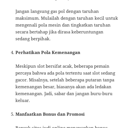
Jangan langsung gas pol dengan taruhan
maksimum. Mulailah dengan taruhan kecil untuk
mengenali pola mesin dan tingkatkan taruhan
secara bertahap jika dirasa keberuntungan
sedang berpihak.
Perhatikan Pola Kemenangan
Meskipun slot bersifat acak, beberapa pemain
percaya bahwa ada pola tertentu saat slot sedang
gacor. Misalnya, setelah beberapa putaran tanpa
kemenangan besar, biasanya akan ada ledakan
kemenangan. Jadi, sabar dan jangan buru-buru
keluar.
Manfaatkan Bonus dan Promosi
Banyak situs judi online menawarkan bonus