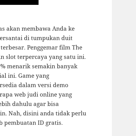
Emas akan membawa Anda ke
ersantai di tumpukan duit
terbesar. Penggemar film The
 slot terpercaya yang satu ini.
10% menarik semakin banyak
sial ini. Game yang
ersedia dalam versi demo
erapa web judi online yang
bih dahulu agar bisa
. Nah, disini anda tidak perlu
 pembuatan ID gratis.