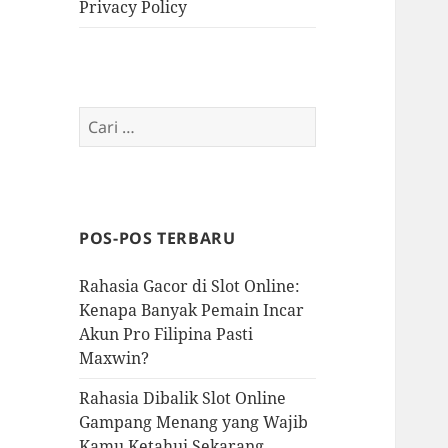
Privacy Policy
Cari
untuk:
POS-POS TERBARU
Rahasia Gacor di Slot Online:
Kenapa Banyak Pemain Incar
Akun Pro Filipina Pasti
Maxwin?
Rahasia Dibalik Slot Online
Gampang Menang yang Wajib
Kamu Ketahui Sekarang