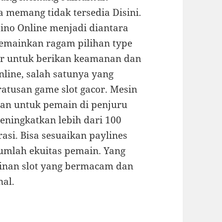
 memang tidak tersedia Disini.
ino Online menjadi diantara
memainkan ragam pilihan type
dir untuk berikan keamanan dan
line, salah satunya yang
ratusan game slot gacor. Mesin
inan untuk pemain di penjuru
ningkatkan lebih dari 100
i. Bisa sesuaikan paylines
jumlah ekuitas pemain. Yang
inan slot yang bermacam dan
nal.