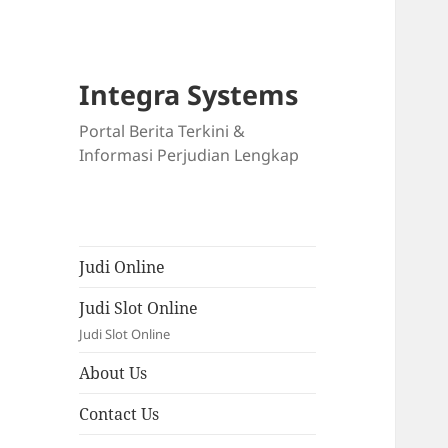
Integra Systems
Portal Berita Terkini &
Informasi Perjudian Lengkap
Judi Online
Judi Slot Online
Judi Slot Online
About Us
Contact Us