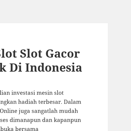
lot Slot Gacor
k Di Indonesia
ian investasi mesin slot
ngkan hadiah terbesar. Dalam
t Online juga sangatlah mudah
akses dimanapun dan kapanpun
ibuka bersama