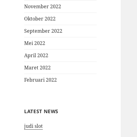
November 2022
Oktober 2022
September 2022
Mei 2022
April 2022
Maret 2022
Februari 2022
LATEST NEWS
judi slot