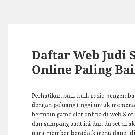
Daftar Web Judi S
Online Paling Bai
Perhatikan baik-baik rasio pengembal
dengan peluang tinggi untuk memena
bermain game slot online di web Slo
dan gampang saat ini dan dapet di 
para member berada,karena dapet d