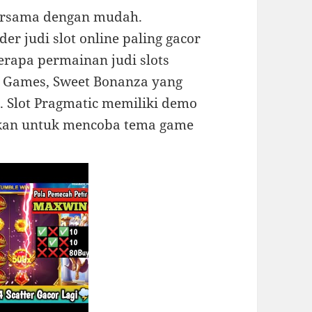
bersama dengan mudah.
er judi slot online paling gacor
erapa permainan judi slots
ec Games, Sweet Bonanza yang
. Slot Pragmatic memiliki demo
nkan untuk mencoba tema game