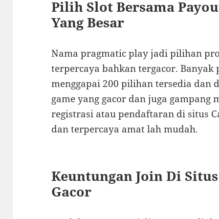
Pilih Slot Bersama Payo
Yang Besar
Nama pragmatic play jadi pilihan pro
terpercaya bahkan tergacor. Banyak 
menggapai 200 pilihan tersedia dan 
game yang gacor dan juga gampang 
registrasi atau pendaftaran di situs 
dan terpercaya amat lah mudah.
Keuntungan Join Di Situs
Gacor