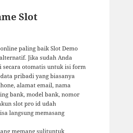
ame Slot
online paling baik Slot Demo
alternatif. Jika sudah Anda
 secara otomatis untuk isi form
 data pribadi yang biasanya
phone, alamat email, nama
ning bank, model bank, nomor
akun slot pro id udah
 bisa langsung memasang
 yang memang sulituntuk