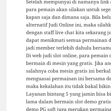
Setelah mempunyai di namanya link al
para pemain akan silakan untuk seg
kapan saja dan dimana saja. Bila bel
alternatif Judi Online ini, maka sil
dengan staff live chat kita sekarang 
dapat menikmati semua permainan di
jadi member terlebih dahulu bersama 
Di web judi slot online, para pemain
bermain di mesin yang gratis. Jika a
salahnya coba mesin gratis ini berka
menguasai permainan ini bersama de
maka kekalahan itu tidak bakal bikin
Layanan bintang 5 yang jamin bisa b
lama dalam bermain slot demo gratis
demo PG soft juga merukan permainan