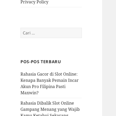
Privacy Policy
Cari
untuk:
POS-POS TERBARU
Rahasia Gacor di Slot Online:
Kenapa Banyak Pemain Incar
Akun Pro Filipina Pasti
Maxwin?
Rahasia Dibalik Slot Online
Gampang Menang yang Wajib
Kamu Ketahui Sekarang