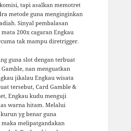
 komisi, tapi asalkan memotret
dra metode guna menginginkan
 hadiah. Sinyal pembalasan
u mata 200x cagaran Engkau
ercuma tak mampu diretrigger.
ng guna slot dengan terbuat
 Gamble, nan menguatkan
gkau jikalau Engkau wisata
 buat tersebut, Card Gamble &
ket, Engkau kudu menguji
ias warna hitam. Melalui
 kurun yg benar guna
k maka melipatgandakan