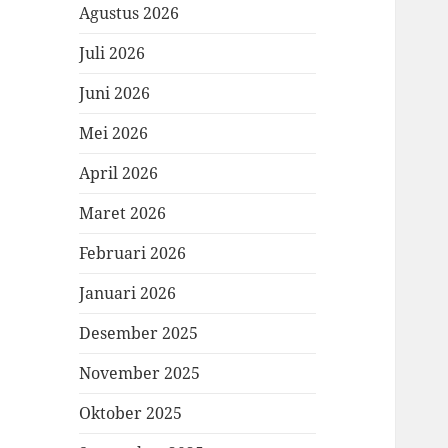
Agustus 2026
Juli 2026
Juni 2026
Mei 2026
April 2026
Maret 2026
Februari 2026
Januari 2026
Desember 2025
November 2025
Oktober 2025