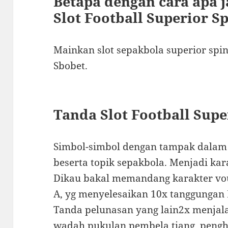
Betapa dengan cara apa 
Slot Football Superior S
Mainkan slot sepakbola superior sp
Sbobet.
Tanda Slot Football Supe
Simbol-simbol dengan tampak dalam 
beserta topik sepakbola. Menjadi kar
Dikau bakal memandang karakter vouc
A, yg menyelesaikan 10x tanggungan
Tanda pelunasan yang lain2x menjal
wadah pukulan pembela tiang, pengh