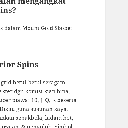
jalan mengangkat
pins?
ins dalam Mount Gold
Sbobet
rior Spins
grid betul-betul seragam
akter dgn komisi kian hina,
er piawai 10, J, Q, K beserta
 Dikau guna susunan kaya.
ankan sepakbola, ladam bot,
argaan, & penyuluh. Simbol-