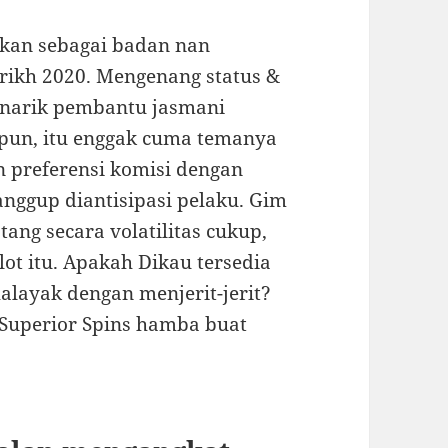
sikan sebagai badan nan
rikh 2020. Mengenang status &
menarik pembantu jasmani
upun, itu enggak cuma temanya
 preferensi komisi dengan
ggup diantisipasi pelaku. Gim
ang secara volatilitas cukup,
ot itu. Apakah Dikau tersedia
layak dengan menjerit-jerit?
l Superior Spins hamba buat