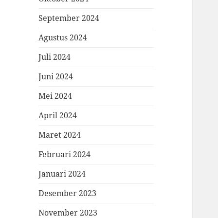
September 2024
Agustus 2024
Juli 2024
Juni 2024
Mei 2024
April 2024
Maret 2024
Februari 2024
Januari 2024
Desember 2023
November 2023