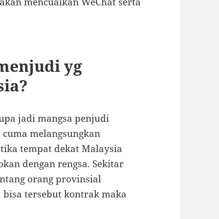
akan mencuaikan WeChat serta
 menjudi yg
sia?
rupa jadi mangsa penjudi
tu cuma melangsungkan
tika tempat dekat Malaysia
kan dengan rengsa. Sekitar
tang orang provinsial
 bisa tersebut kontrak maka