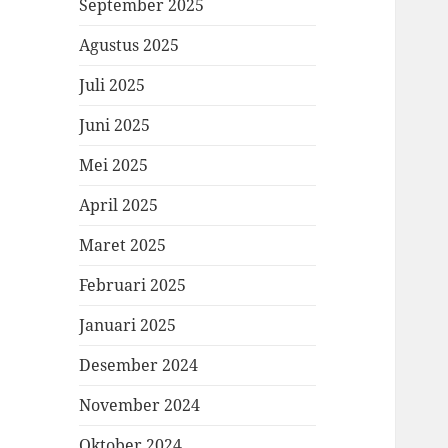
September 2025
Agustus 2025
Juli 2025
Juni 2025
Mei 2025
April 2025
Maret 2025
Februari 2025
Januari 2025
Desember 2024
November 2024
Oktober 2024