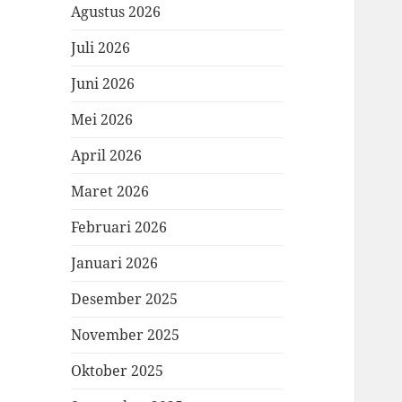
Agustus 2026
Juli 2026
Juni 2026
Mei 2026
April 2026
Maret 2026
Februari 2026
Januari 2026
Desember 2025
November 2025
Oktober 2025