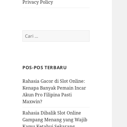
Privacy Policy
Cari
untuk:
POS-POS TERBARU
Rahasia Gacor di Slot Online:
Kenapa Banyak Pemain Incar
Akun Pro Filipina Pasti
Maxwin?
Rahasia Dibalik Slot Online
Gampang Menang yang Wajib
Kamu Ketahui Sekarang