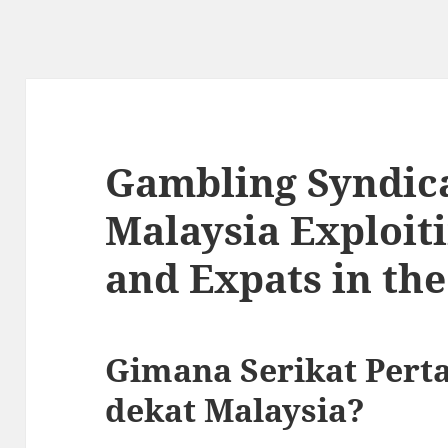
Gambling Syndica
Malaysia Exploiti
and Expats in th
Gimana Serikat Pert
dekat Malaysia?