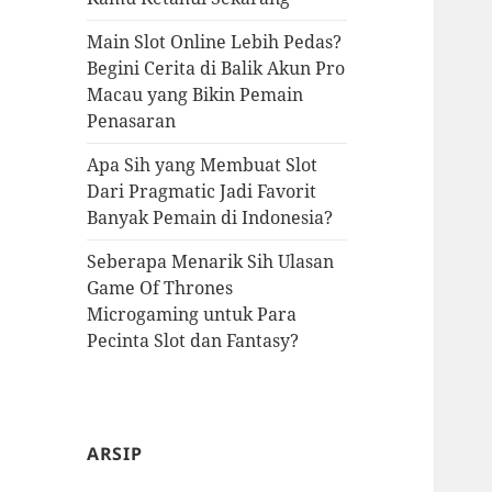
Main Slot Online Lebih Pedas?
Begini Cerita di Balik Akun Pro
Macau yang Bikin Pemain
Penasaran
Apa Sih yang Membuat Slot
Dari Pragmatic Jadi Favorit
Banyak Pemain di Indonesia?
Seberapa Menarik Sih Ulasan
Game Of Thrones
Microgaming untuk Para
Pecinta Slot dan Fantasy?
ARSIP