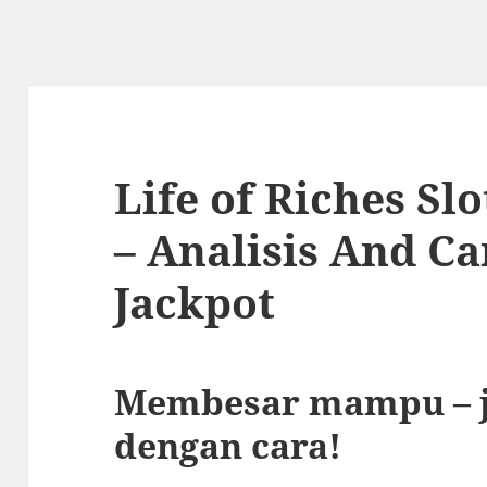
Life of Riches Sl
– Analisis And C
Jackpot
Membesar mampu – j
dengan cara!