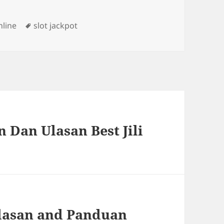
Tag
nline
slot jackpot
 Dan Ulasan Best Jili
Ulasan and Panduan