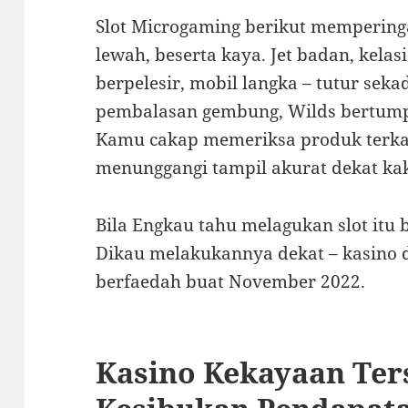
Slot Microgaming berikut memperinga
lewah, beserta kaya. Jet badan, kelas
berpelesir, mobil langka – tutur sek
pembalasan gembung, Wilds bertum
Kamu cakap memeriksa produk terkai
menunggangi tampil akurat dekat kak
Bila Engkau tahu melagukan slot itu be
Dikau melakukannya dekat – kasino 
berfaedah buat November 2022.
Kasino Kekayaan Ter