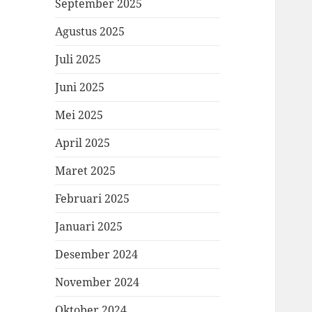
September 2025
Agustus 2025
Juli 2025
Juni 2025
Mei 2025
April 2025
Maret 2025
Februari 2025
Januari 2025
Desember 2024
November 2024
Oktober 2024