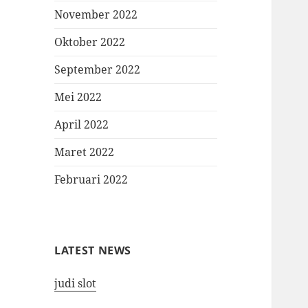
November 2022
Oktober 2022
September 2022
Mei 2022
April 2022
Maret 2022
Februari 2022
LATEST NEWS
judi slot