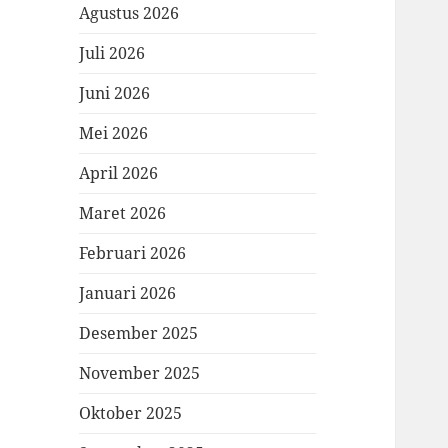
Agustus 2026
Juli 2026
Juni 2026
Mei 2026
April 2026
Maret 2026
Februari 2026
Januari 2026
Desember 2025
November 2025
Oktober 2025