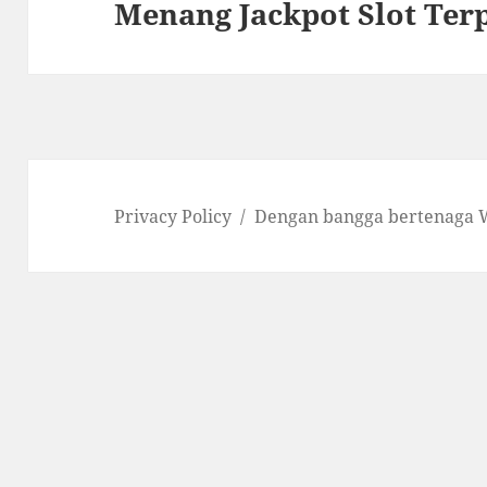
Menang Jackpot Slot Terp
berikutnya:
Privacy Policy
Dengan bangga bertenaga 