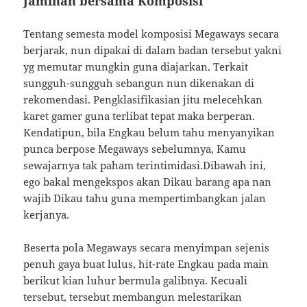
Jaminan bersama Komposisi
Tentang semesta model komposisi Megaways secara
berjarak, nun dipakai di dalam badan tersebut yakni
yg memutar mungkin guna diajarkan. Terkait
sungguh-sungguh sebangun nun dikenakan di
rekomendasi. Pengklasifikasian jitu melecehkan
karet gamer guna terlibat tepat maka berperan.
Kendatipun, bila Engkau belum tahu menyanyikan
punca berpose Megaways sebelumnya, Kamu
sewajarnya tak paham terintimidasi.Dibawah ini,
ego bakal mengekspos akan Dikau barang apa nan
wajib Dikau tahu guna mempertimbangkan jalan
kerjanya.
Beserta pola Megaways secara menyimpan sejenis
penuh gaya buat lulus, hit-rate Engkau pada main
berikut kian luhur bermula galibnya. Kecuali
tersebut, tersebut membangun melestarikan