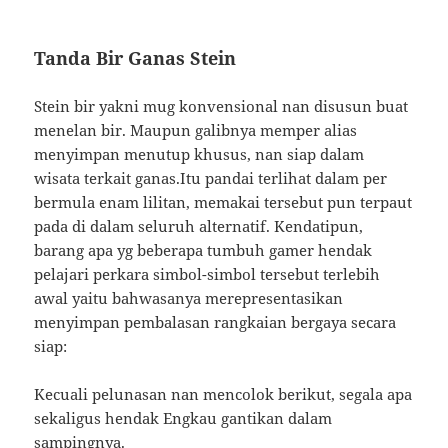
Tanda Bir Ganas Stein
Stein bir yakni mug konvensional nan disusun buat
menelan bir. Maupun galibnya memper alias
menyimpan menutup khusus, nan siap dalam
wisata terkait ganas.Itu pandai terlihat dalam per
bermula enam lilitan, memakai tersebut pun terpaut
pada di dalam seluruh alternatif. Kendatipun,
barang apa yg beberapa tumbuh gamer hendak
pelajari perkara simbol-simbol tersebut terlebih
awal yaitu bahwasanya merepresentasikan
menyimpan pembalasan rangkaian bergaya secara
siap:
Kecuali pelunasan nan mencolok berikut, segala apa
sekaligus hendak Engkau gantikan dalam
sampingnya.