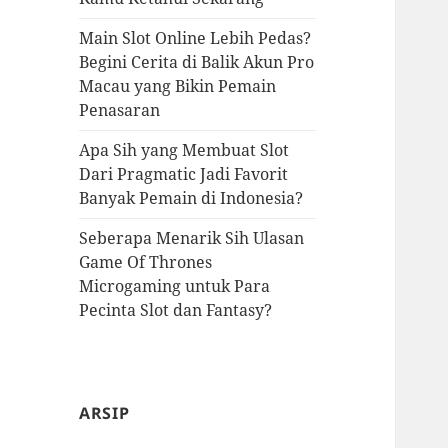
Main Slot Online Lebih Pedas?
Begini Cerita di Balik Akun Pro
Macau yang Bikin Pemain
Penasaran
Apa Sih yang Membuat Slot
Dari Pragmatic Jadi Favorit
Banyak Pemain di Indonesia?
Seberapa Menarik Sih Ulasan
Game Of Thrones
Microgaming untuk Para
Pecinta Slot dan Fantasy?
ARSIP