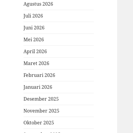
Agustus 2026
Juli 2026
Juni 2026
Mei 2026
April 2026
Maret 2026
Februari 2026
Januari 2026
Desember 2025
November 2025
Oktober 2025