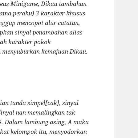
Zeus Minigame, Dikau tambahan
ma perahu) 3 karakter khusus
nggup mencopot alur catatan,
pkan sinyal penambahan alias
rah karakter pokok
h menyuburkan kemajuan Dikau.
gian tanda simpel[cak], sinyal
Sinyal nan memalingkan tak
a 9. Dalam lambung asing, A maka
kat kelompok itu, menyodorkan