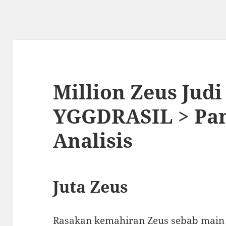
Million Zeus Judi
YGGDRASIL > Pa
Analisis
Juta Zeus
Rasakan kemahiran Zeus sebab main