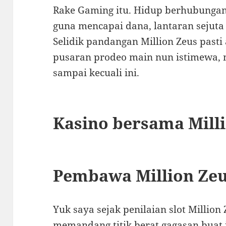
Rake Gaming itu. Hidup berhubungan
guna mencapai dana, lantaran sejuta s
Selidik pandangan Million Zeus pasti
pusaran prodeo main nun istimewa, 
sampai kecuali ini.
Kasino bersama Mill
Pembawa Million Ze
Yuk saya sejak penilaian slot Millio
memandang titik berat gagasan buat 