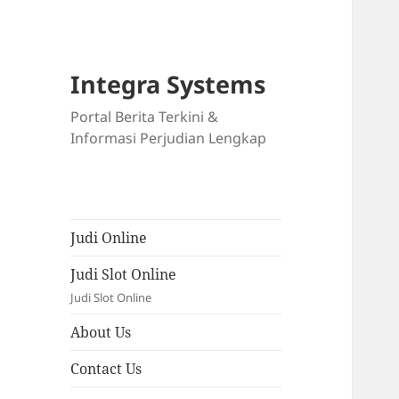
Integra Systems
Portal Berita Terkini &
Informasi Perjudian Lengkap
Judi Online
Judi Slot Online
Judi Slot Online
About Us
Contact Us