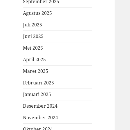
September 2025
Agustus 2025
Juli 2025
Juni 2025
Mei 2025
April 2025
Maret 2025
Februari 2025
Januari 2025
Desember 2024
November 2024
Oktober 2024