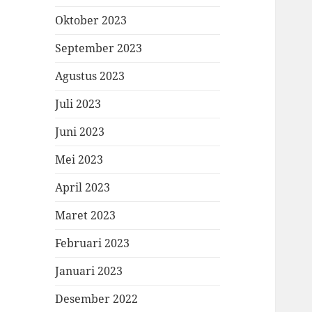
Oktober 2023
September 2023
Agustus 2023
Juli 2023
Juni 2023
Mei 2023
April 2023
Maret 2023
Februari 2023
Januari 2023
Desember 2022