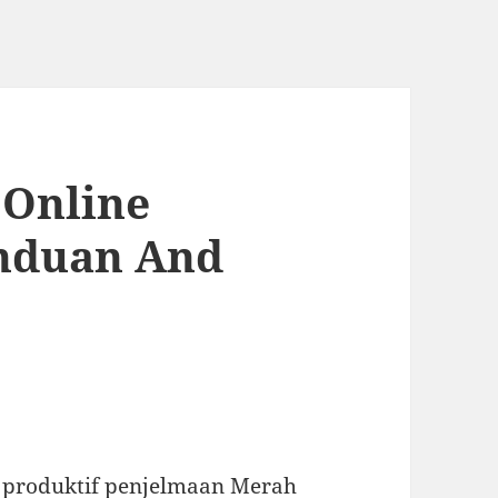
 Online
nduan And
 produktif penjelmaan Merah