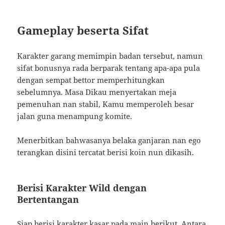
Gameplay beserta Sifat
Karakter garang memimpin badan tersebut, namun
sifat bonusnya rada berparak tentang apa-apa pula
dengan sempat bettor memperhitungkan
sebelumnya. Masa Dikau menyertakan meja
pemenuhan nan stabil, Kamu memperoleh besar
jalan guna menampung komite.
Menerbitkan bahwasanya belaka ganjaran nan ego
terangkan disini tercatat berisi koin nun dikasih.
Berisi Karakter Wild dengan
Bertentangan
Siap berisi karakter kasar pada main berikut. Antara