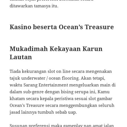
ditawarkan tamasya itu.
Kasino beserta Ocean’s Treasure
Mukadimah Kekayaan Karun
Lautan
Tiada kekurangan slot on line secara mengenakan
tajuk underwater / ocean flooring. Akan tetapi,
waktu Sarang Entertainment mengeluarkan main di
dalam sub-genre dengan bising serupa ini, Kamu
khatam secara kepala peristiwa sesuai slot gambar
Ocean’s Treasure secara menggembungkan seluruh
jasad lainnya tumbuh sebab uap.
Susunan preferensi maka gameplay nan amat jalan