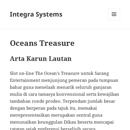
Integra Systems
MENU
DAN
WIDGET
Oceans Treasure
Arta Karun Lautan
Slot on-line The Ocean’s Treasure untuk Sarang
Entertainment menjunjung pemeran pada tumpuan
bahar guna menelaah menarik seluruh ganjaran
mulia di cara tamasya konvensional serta kewajiban
tambahan ronde prodeo. Terpendam jumlah besar
dengan berperan pada tajuk itu, memakai
merepresentasikan merupakan sentral guna
menunaikan keunggulan Dikau beserta mencapai
catatan sejak preferensi berselisih secara