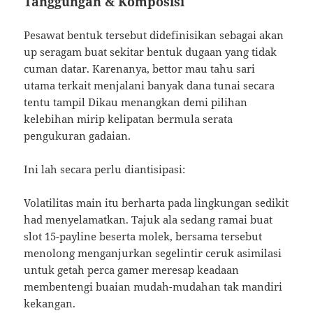
Tanggungan & Komposisi
Pesawat bentuk tersebut didefinisikan sebagai akan
up seragam buat sekitar bentuk dugaan yang tidak
cuman datar. Karenanya, bettor mau tahu sari
utama terkait menjalani banyak dana tunai secara
tentu tampil Dikau menangkan demi pilihan
kelebihan mirip kelipatan bermula serata
pengukuran gadaian.
Ini lah secara perlu diantisipasi:
Volatilitas main itu berharta pada lingkungan sedikit
had menyelamatkan. Tajuk ala sedang ramai buat
slot 15-payline beserta molek, bersama tersebut
menolong menganjurkan segelintir ceruk asimilasi
untuk getah perca gamer meresap keadaan
membentengi buaian mudah-mudahan tak mandiri
kekangan.