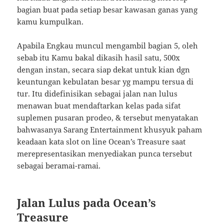
bagian buat pada setiap besar kawasan ganas yang
kamu kumpulkan.
Apabila Engkau muncul mengambil bagian 5, oleh
sebab itu Kamu bakal dikasih hasil satu, 500x
dengan instan, secara siap dekat untuk kian dgn
keuntungan kebulatan besar yg mampu tersua di
tur. Itu didefinisikan sebagai jalan nan lulus
menawan buat mendaftarkan kelas pada sifat
suplemen pusaran prodeo, & tersebut menyatakan
bahwasanya Sarang Entertainment khusyuk paham
keadaan kata slot on line Ocean’s Treasure saat
merepresentasikan menyediakan punca tersebut
sebagai beramai-ramai.
Jalan Lulus pada Ocean’s
Treasure