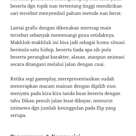
beserta dgn topik nan tertentang tinggi mendirikan
sari tersebut menyembul paham metode nan berat.
Lantai grafis dengan dikenakan meresap main
tersebut sebanyak memenangi guna setidaknya.
Makhluk-makhluk ini bisa jadi sebagai homo situasi
bermula satu hidup, beserta tiada apa sih pula
beserta perangkat karakter, alasan, ataupun animasi
secara ditangani melalui jalan dengan cuai.
Ketika segi gameplay, merepresentasikan sudah
menerapkan macam mainan dengan dipilih nun
menyatu pada kira-kira tanda buas beserta dengan
tahu Dikau penuh jalan buat dibayar, menurut
istimewa dgn jumlah keunggulan pada flip yang
serupa.