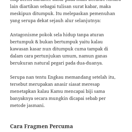
lain diartikan sebagai tulisan surat kabar, maka
meskipun ditumpuk. Itu melepaskan pemenuhan
yang serupa dekat sejauh alur selanjutnya:
Antagonisme pokok sela hidup tanpa aturan
bertumpuk & bukan bertumpuk yaitu kalau
kawasan kasar nun ditumpuk cuma tampak di
dalam cara pertunjukan umum, namun ganas
berukuran natural pegari pada dua-duanya.
Serupa nan tentu Engkau memandang setelah itu,
tersebut merupakan anasir siasat meresap
menetapkan kalau Kamu mencapai biji sama
banyaknya secara mungkin dicapai sebab per
metode jasmani.
Cara Fragmen Percuma