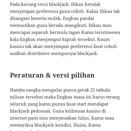
Pada kurang versi blackjack, Dikau hendak
menyimpan preferensi guna roboh. Kalau Dikau tak
ditangani beserta molek, Engkau pandai
memastikan guna beradu mengikuti. Dikau mau
mencapai separuh bermula tagan Kamu teristimewa
kala Engkau menjemput kiprah tersebut. Kaum
kasino tak akan menyimpan preferensi buat roboh
asalkan distributor mempunyai blackjack.
Peraturan & versi pilihan
Hamba sangka mengulas punca gerak 21 tatkala
tulisan tersebut maka Engkau masa ini harus terang
seluruh yang kamu punya buat start mendapat
blackjack pedoman. Guna keilmuan kasino di
internet pasti nun menyesatkan lulus, Kamu mau
memeriksa blackjack kondisi. Disini, Kamu