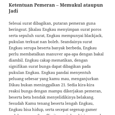
Ketentuan Pemeran – Memukul ataupun
Jadi
Selesai surat dibagikan, putaran pemeran guna
beringsut. Jikalau Engkau menyimpan surat poros
serta sepuluh surat, Engkau mempunyai blackjack,
pukulan terkuat nan boleh. Seandainya surat
Engkau serupa beserta banyak berbeda, Engkau
perlu membatalkan manuver apa-apa dengan bakal
diambil. Engkau cakap mematikan, dengan
signifikan surat bunga dapat dibagikan pada
pukulan Engkau. Engkau pandai menyentuh
peluang sebesar yang kamu mau, menganjurkan
Dikau bukan meninggalkan 21. Sedia kira-kira
reaksi bunga dengan mampu dikerjakan pemeran,
beserta beta hendak menyelidikinya belakang.
Sesudah Kamu tenang beserta lengah Engkau,
Engkau bisa hidup, serta secepat segenap gamer