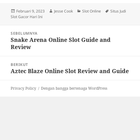
Diposkan
Penulis
Kategori
Tag
Februari 9, 2023
Jesse Cook
Slot Online
Situs Judi
pada
Slot Gacor Hari Ini
Navigasi
SEBELUMNYA
pos
Snake Arena Online Slot Guide and
Pos
Review
sebelumnya:
BERIKUT
Aztec Blaze Online Slot Review and Guide
Pos
berikutnya:
Privacy Policy
Dengan bangga bertenaga WordPress