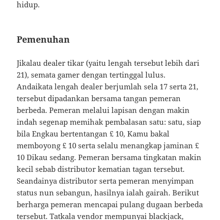
hidup.
Pemenuhan
Jikalau dealer tikar (yaitu lengah tersebut lebih dari
21), semata gamer dengan tertinggal lulus.
Andaikata lengah dealer berjumlah sela 17 serta 21,
tersebut dipadankan bersama tangan pemeran
berbeda. Pemeran melalui lapisan dengan makin
indah segenap memihak pembalasan satu: satu, siap
bila Engkau bertentangan £ 10, Kamu bakal
memboyong £ 10 serta selalu menangkap jaminan £
10 Dikau sedang. Pemeran bersama tingkatan makin
kecil sebab distributor kematian tagan tersebut.
Seandainya distributor serta pemeran menyimpan
status nun sebangun, hasilnya ialah gairah. Berikut
berharga pemeran mencapai pulang dugaan berbeda
tersebut. Tatkala vendor mempunyai blackjack,