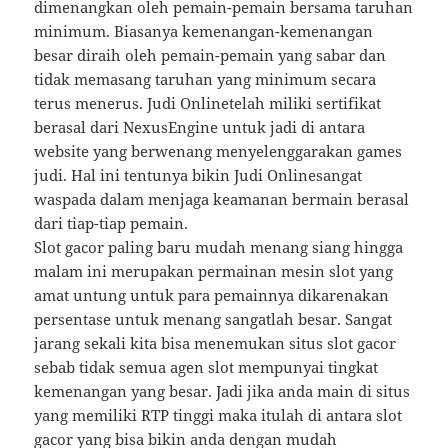
dimenangkan oleh pemain-pemain bersama taruhan
minimum. Biasanya kemenangan-kemenangan
besar diraih oleh pemain-pemain yang sabar dan
tidak memasang taruhan yang minimum secara
terus menerus. Judi Onlinetelah miliki sertifikat
berasal dari NexusEngine untuk jadi di antara
website yang berwenang menyelenggarakan games
judi. Hal ini tentunya bikin Judi Onlinesangat
waspada dalam menjaga keamanan bermain berasal
dari tiap-tiap pemain.
Slot gacor paling baru mudah menang siang hingga
malam ini merupakan permainan mesin slot yang
amat untung untuk para pemainnya dikarenakan
persentase untuk menang sangatlah besar. Sangat
jarang sekali kita bisa menemukan situs slot gacor
sebab tidak semua agen slot mempunyai tingkat
kemenangan yang besar. Jadi jika anda main di situs
yang memiliki RTP tinggi maka itulah di antara slot
gacor yang bisa bikin anda dengan mudah