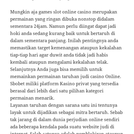
Mungkin aja games slot online casino merupakan
permainan yang ringan dibuka nonstop didalam
sementara 24jam. Namun perlu diingat dapat jadi
hoki anda sedang kurang baik untuk bertaruh di
dalam sementara panjang. Inilah pentingnya anda
memastikan target kemenangan ataupun kekalahan
tiap-tiap hari agar duwit anda tidak jadi habis
kembali ataupun mengalami kekalahan telak.
Selanjutnya Anda juga bisa memilih untuk
memainkan permainan taruhan judi casino Online.
Sbobet miliki platform Kasino privat yang tersedia
berasal dari lebih dari satu pilihan kategori
permainan menarik.
Layanan taruhan dengan sarana satu ini tentunya
layak untuk dijadikan sebagai mitra bertaruh. Sebab
tak jarang di dalam dunia perjudian online sendiri
ada beberapa kendala pada suatu website judi di
internet. Salah satunya adalah pemblokiran ataupun