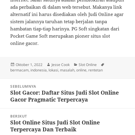
ada perbaikan di dalam web tersebut. Makanya link
alternatif ini harus disediakan oleh Judi Online agar
sistem jalannya taruhan tetap berjalan tanpa
hambatan tiap-tiap harinya. PG Soft singkatan dari
Pocket Game Soft merupakan pioner situs slot
online gacor.
Diposkan
Penulis
Kategori
Tag
Oktober 1, 2022
Jesse Cook
Slot Online
pada
bermacam
,
indonesia
,
lokasi
,
masalah
,
online
,
rentetan
Navigasi
SEBELUMNYA
pos
Slot Gacor: Daftar Situs Judi Slot Online
Pos
Gacor Pragmatic Terpercaya
sebelumnya:
BERIKUT
Slot Online Situs Judi Slot Online
Pos
Terpercaya Dan Terbaik
berikutnya: