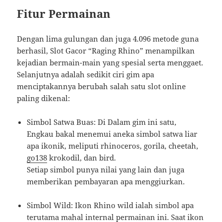
Fitur Permainan
Dengan lima gulungan dan juga 4.096 metode guna
berhasil, Slot Gacor “Raging Rhino” menampilkan
kejadian bermain-main yang spesial serta menggaet.
Selanjutnya adalah sedikit ciri gim apa
menciptakannya berubah salah satu slot online
paling dikenal:
Simbol Satwa Buas: Di Dalam gim ini satu,
Engkau bakal menemui aneka simbol satwa liar
apa ikonik, meliputi rhinoceros, gorila, cheetah,
go138
krokodil, dan bird.
Setiap simbol punya nilai yang lain dan juga
memberikan pembayaran apa menggiurkan.
Simbol Wild: Ikon Rhino wild ialah simbol apa
terutama mahal internal permainan ini. Saat ikon