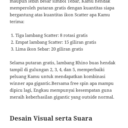
maupun lebih besar simbol Tebar, Kamu hendak
memperoleh putaran gratis dengan kuantitas siapa
bergantung atas kuantitas ikon Scatter apa Kamu
terima:
Tiga lambang Scatter: 8 rotasi gratis
Empat lambang Scatter: 15 giliran gratis
Lima ikon Sebar: 20 giliran gratis
Selama putaran gratis, lambang Rhino buas hendak
tampil di gulungan 2, 3, 4, dan 5, memperbaiki
peluang Kamu untuk mendapatkan kombinasi
winner apa gigantic.Bersama free spin apa mampu
dipicu lagi, Engkau mempunyai kesempatan guna
meraih keberhasilan gigantic yang outside normal.
Desain Visual serta Suara