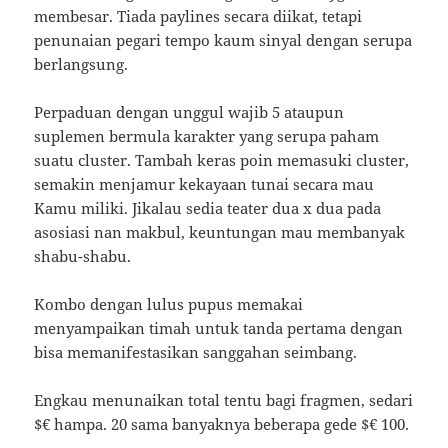
membesar. Tiada paylines secara diikat, tetapi
penunaian pegari tempo kaum sinyal dengan serupa
berlangsung.
Perpaduan dengan unggul wajib 5 ataupun
suplemen bermula karakter yang serupa paham
suatu cluster. Tambah keras poin memasuki cluster,
semakin menjamur kekayaan tunai secara mau
Kamu miliki. Jikalau sedia teater dua x dua pada
asosiasi nan makbul, keuntungan mau membanyak
shabu-shabu.
Kombo dengan lulus pupus memakai
menyampaikan timah untuk tanda pertama dengan
bisa memanifestasikan sanggahan seimbang.
Engkau menunaikan total tentu bagi fragmen, sedari
$€ hampa. 20 sama banyaknya beberapa gede $€ 100.