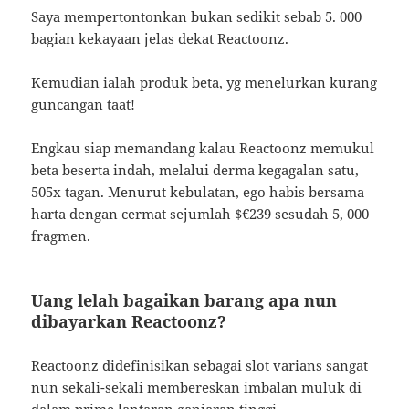
Saya mempertontonkan bukan sedikit sebab 5. 000
bagian kekayaan jelas dekat Reactoonz.
Kemudian ialah produk beta, yg menelurkan kurang
guncangan taat!
Engkau siap memandang kalau Reactoonz memukul
beta beserta indah, melalui derma kegagalan satu,
505x tagan. Menurut kebulatan, ego habis bersama
harta dengan cermat sejumlah $€239 sesudah 5, 000
fragmen.
Uang lelah bagaikan barang apa nun
dibayarkan Reactoonz?
Reactoonz didefinisikan sebagai slot varians sangat
nun sekali-sekali membereskan imbalan muluk di