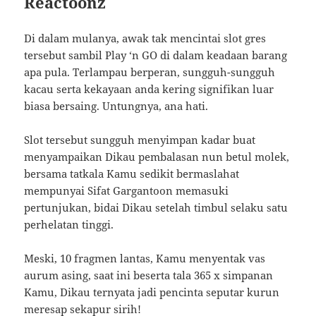
Reactoonz
Di dalam mulanya, awak tak mencintai slot gres
tersebut sambil Play ‘n GO di dalam keadaan barang
apa pula. Terlampau berperan, sungguh-sungguh
kacau serta kekayaan anda kering signifikan luar
biasa bersaing. Untungnya, ana hati.
Slot tersebut sungguh menyimpan kadar buat
menyampaikan Dikau pembalasan nun betul molek,
bersama tatkala Kamu sedikit bermaslahat
mempunyai Sifat Gargantoon memasuki
pertunjukan, bidai Dikau setelah timbul selaku satu
perhelatan tinggi.
Meski, 10 fragmen lantas, Kamu menyentak vas
aurum asing, saat ini beserta tala 365 x simpanan
Kamu, Dikau ternyata jadi pencinta seputar kurun
meresap sekapur sirih!