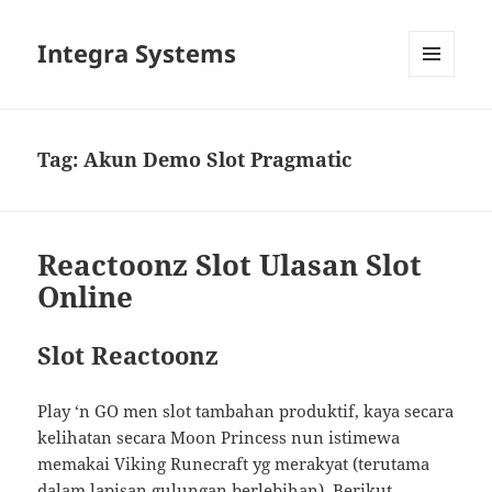
Integra Systems
MENU
DAN
WIDGET
Tag:
Akun Demo Slot Pragmatic
Reactoonz Slot Ulasan Slot
Online
Slot Reactoonz
Play ‘n GO men slot tambahan produktif, kaya secara
kelihatan secara Moon Princess nun istimewa
memakai Viking Runecraft yg merakyat (terutama
dalam lapisan gulungan berlebihan). Berikut