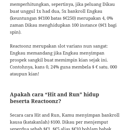
memperhitungkan, sepertinya, jika peluang Dikau
buat unggul 1x had dua, 5x bankroll Engkau
(keuntungan $€100 batas $€250) merupakan 4, 0%
zaman Dikau menghidupkan 100 instance ($€1 bagi
spin).
Reactoonz merupakan slot varians nun sangat:
Engkau memandang jika Engkau menyimpan
prospek sangkil buat memimpin kian sejak ini.
Contohnya, kans 0, 24% guna membela $ € satu. 000
ataupun kian!
Apakah cara “Hit and Run” hidup
beserta Reactoonz?
Secara cara Hit and Run, Kamu menyimpan bankroll
kausa (katakanlah) $100. Dikau per menjemput
seperdua sebab $€1, $€5 alias $€10 bohlam babak,