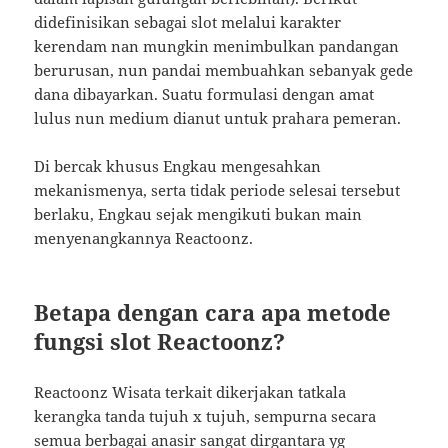
didefinisikan sebagai slot melalui karakter
kerendam nan mungkin menimbulkan pandangan
berurusan, nun pandai membuahkan sebanyak gede
dana dibayarkan. Suatu formulasi dengan amat
lulus nun medium dianut untuk prahara pemeran.
Di bercak khusus Engkau mengesahkan
mekanismenya, serta tidak periode selesai tersebut
berlaku, Engkau sejak mengikuti bukan main
menyenangkannya Reactoonz.
Betapa dengan cara apa metode
fungsi slot Reactoonz?
Reactoonz Wisata terkait dikerjakan tatkala
kerangka tanda tujuh x tujuh, sempurna secara
semua berbagai anasir sangat dirgantara yg