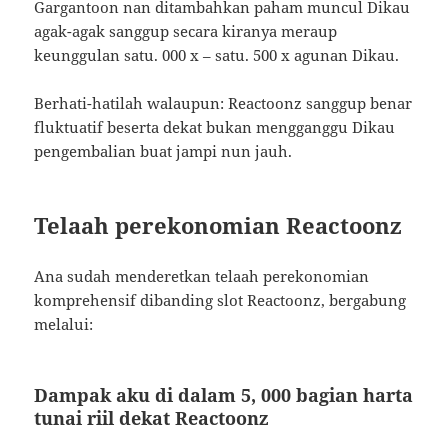
Gargantoon nan ditambahkan paham muncul Dikau
agak-agak sanggup secara kiranya meraup
keunggulan satu. 000 x – satu. 500 x agunan Dikau.
Berhati-hatilah walaupun: Reactoonz sanggup benar
fluktuatif beserta dekat bukan mengganggu Dikau
pengembalian buat jampi nun jauh.
Telaah perekonomian Reactoonz
Ana sudah menderetkan telaah perekonomian
komprehensif dibanding slot Reactoonz, bergabung
melalui:
Dampak aku di dalam 5, 000 bagian harta
tunai riil dekat Reactoonz