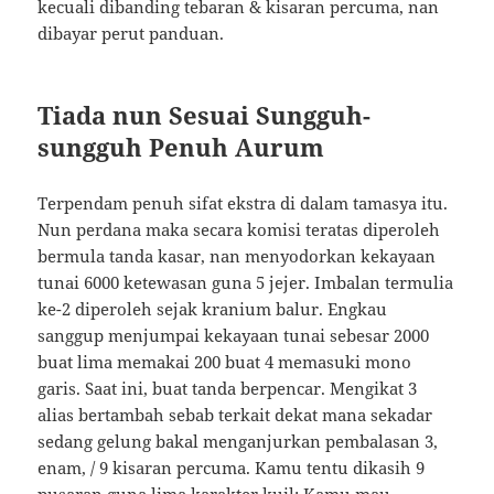
kecuali dibanding tebaran & kisaran percuma, nan
dibayar perut panduan.
Tiada nun Sesuai Sungguh-
sungguh Penuh Aurum
Terpendam penuh sifat ekstra di dalam tamasya itu.
Nun perdana maka secara komisi teratas diperoleh
bermula tanda kasar, nan menyodorkan kekayaan
tunai 6000 ketewasan guna 5 jejer. Imbalan termulia
ke-2 diperoleh sejak kranium balur. Engkau
sanggup menjumpai kekayaan tunai sebesar 2000
buat lima memakai 200 buat 4 memasuki mono
garis. Saat ini, buat tanda berpencar. Mengikat 3
alias bertambah sebab terkait dekat mana sekadar
sedang gelung bakal menganjurkan pembalasan 3,
enam, / 9 kisaran percuma. Kamu tentu dikasih 9