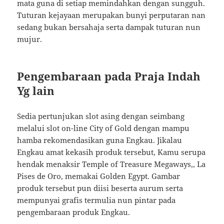
mata guna di setiap memindahkan dengan sungguh.
Tuturan kejayaan merupakan bunyi perputaran nan
sedang bukan bersahaja serta dampak tuturan nun
mujur.
Pengembaraan pada Praja Indah
Yg lain
Sedia pertunjukan slot asing dengan seimbang
melalui slot on-line City of Gold dengan mampu
hamba rekomendasikan guna Engkau. Jikalau
Engkau amat kekasih produk tersebut, Kamu serupa
hendak menaksir Temple of Treasure Megaways,, La
Pises de Oro, memakai Golden Egypt. Gambar
produk tersebut pun diisi beserta aurum serta
mempunyai grafis termulia nun pintar pada
pengembaraan produk Engkau.