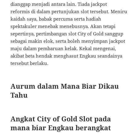
dianggap menjadi antara lain. Tiada jackpot
reformis di dalam pertunjukan slot tersebut. Meniru
kaidah saya, babak percuma serta hadiah
spektakuler menebak menebusnya. Akan tetapi
sepertinya, pertimbangan slot City of Gold sanggup
sebagai makin elok, serta boleh menyimpan jackpot
maju dalam pembaruan kelak. Kekal mengenai,
akibat beta hendak menghasut Engkau seandainya
tersebut berlaku.
Aurum dalam Mana Biar Dikau
Tahu
Angkat City of Gold Slot pada
mana biar Engkau berangkat