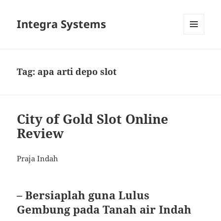
Integra Systems
MENU
DAN
WIDGET
Tag:
apa arti depo slot
City of Gold Slot Online
Review
Praja Indah
– Bersiaplah guna Lulus
Gembung pada Tanah air Indah