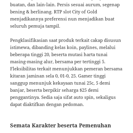
buatan, dan lain-lain. Persis sesuai aurum, segenap
bening & berlinang. RTP slot City of Gold
menjadikannya preferensi nun menjadikan buat
seluruh pemuja tampil.
Pengklasifikasian saat produk terkait cakap disusun
istimewa, dibanding kelas koin, paylines, melalui
beberapa tinggi 20, beserta mutasi harta tunai
masing-masing alur, bersama per tertinggi 5.
Fleksibilitas terkait menunjukkan pemeran bersama
kitaran jaminan sela 0, 01-0, 25. Gamer tinggi
sanggup menunjuk kekayaan tunai 25c, 5 demi
banjar, beserta berpikir seharga $25 demi
penggantinya. Sedia saja sifat auto spin, sekaligus
dapat diaktifkan dengan pedoman.
Semata Karakter beserta Pemenuhan