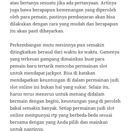
atau bertanya sesuatu jika ada pertanyaan. Artinya
juga bawa berapapun kemenangan yang diperoleh
oleh para pemain, pastinya pembayaran akan bisa
dilakukan dengan cara yang mudah dan berapapun
itu akan pasti dibayarkan.
Perkembangan mutu mesinnya pun semakin
ditingkatkan berasal dari waktu ke waktu. Gamenya
yang terkesan gampang dimainkan buat para
pemain baru tertarik mencoba permainan slot
untuk mendapat jackpot. Bisa di katakan
mendapatkan keuntungan di dalam permainan judi
slot online ini bukan hal yang sukar. Selain itu,
harus terus menerus untuk menang didalam
bermain dengan begitu, keuntungan yang di peroleh
bakal semakin banyak. Setiap permainan judi slot
online mempunyai rtp yang berbeda-beda sesuai
bersama dengan yang Anda pilih dan mainkan
untuk nantinya.