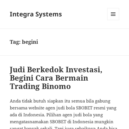
Integra Systems
MENU
DAN
WIDGET
Tag:
begini
Judi Berkedok Investasi,
Begini Cara Bermain
Trading Binomo
Anda tidak butuh siapkan itu semua bila gabung
bersama website agen judi bola SBOBET resmi yang
ada di Indonesia. Pilihan agen judi bola yang
mengatasnamakan SBOBET di Indonesia mungkin
sangat banyak sekali. Tapi juga sebaiknya Anda bisa