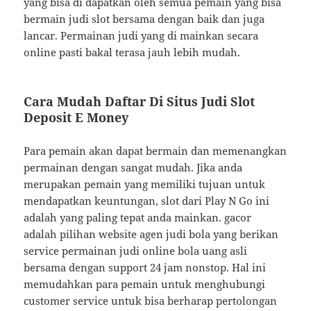
yang bisa di dapatkan oleh semua pemain yang bisa
bermain judi slot bersama dengan baik dan juga
lancar. Permainan judi yang di mainkan secara
online pasti bakal terasa jauh lebih mudah.
Cara Mudah Daftar Di Situs Judi Slot
Deposit E Money
Para pemain akan dapat bermain dan memenangkan
permainan dengan sangat mudah. Jika anda
merupakan pemain yang memiliki tujuan untuk
mendapatkan keuntungan, slot dari Play N Go ini
adalah yang paling tepat anda mainkan. gacor
adalah pilihan website agen judi bola yang berikan
service permainan judi online bola uang asli
bersama dengan support 24 jam nonstop. Hal ini
memudahkan para pemain untuk menghubungi
customer service untuk bisa berharap pertolongan