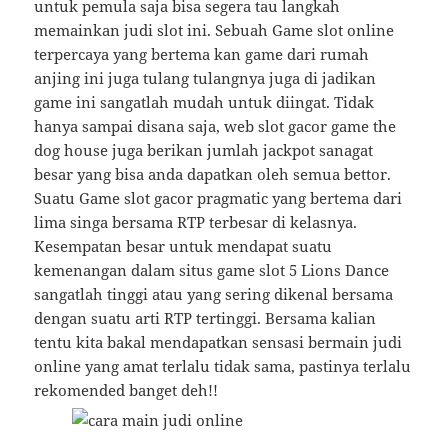
untuk pemula saja bisa segera tau langkah
memainkan judi slot ini. Sebuah Game slot online
terpercaya yang bertema kan game dari rumah
anjing ini juga tulang tulangnya juga di jadikan
game ini sangatlah mudah untuk diingat. Tidak
hanya sampai disana saja, web slot gacor game the
dog house juga berikan jumlah jackpot sanagat
besar yang bisa anda dapatkan oleh semua bettor.
Suatu Game slot gacor pragmatic yang bertema dari
lima singa bersama RTP terbesar di kelasnya.
Kesempatan besar untuk mendapat suatu
kemenangan dalam situs game slot 5 Lions Dance
sangatlah tinggi atau yang sering dikenal bersama
dengan suatu arti RTP tertinggi. Bersama kalian
tentu kita bakal mendapatkan sensasi bermain judi
online yang amat terlalu tidak sama, pastinya terlalu
rekomended banget deh!!