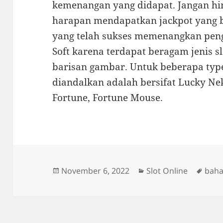
kemenangan yang didapat. Jangan 
harapan mendapatkan jackpot yang b
yang telah sukses memenangkan peng
Soft karena terdapat beragam jenis 
barisan gambar. Untuk beberapa type 
diandalkan adalah bersifat Lucky N
Fortune, Fortune Mouse.
Diposkan
Kategori
Tag
November 6, 2022
Slot Online
bah
pada