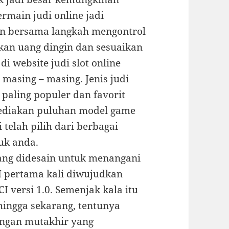
ermain judi online jadi
 bersama langkah mengontrol
akan uang dingin dan sesuaikan
i website judi slot online
masing – masing. Jenis judi
paling populer dan favorit
 sediakan puluhan model game
 telah pilih dari berbagai
uk anda.
ang didesain untuk menangani
I pertama kali diwujudkan
 versi 1.0. Semenjak kala itu
hingga sekarang, tentunya
ngan mutakhir yang