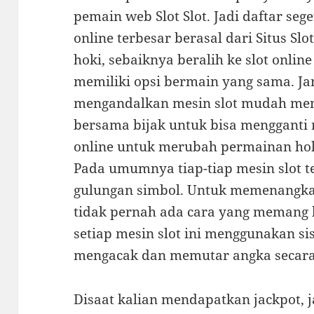
pemain web Slot Slot. Jadi daftar seg
online terbesar berasal dari Situs Slo
hoki, sebaiknya beralih ke slot onlin
memiliki opsi bermain yang sama. Ja
mengandalkan mesin slot mudah mena
bersama bijak untuk bisa mengganti
online untuk merubah permainan ho
Pada umumnya tiap-tiap mesin slot te
gulungan simbol. Untuk memenangkan
tidak pernah ada cara yang memang b
setiap mesin slot ini menggunakan si
mengacak dan memutar angka secara
Disaat kalian mendapatkan jackpot, 