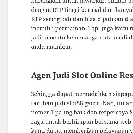
barangkali untuk tawarkan pilihan p
dengan RTP tinggi berasal dari banya
RTP sering kali dan bisa dijadikan d
memilih permainan. Tapi juga kami 
jadi penentu kemenangan utama di d
anda mainkan.
Agen Judi Slot Online Re
Sehingga dapat memudahkan siapapu
taruhan judi slot88 gacor. Nah, itula
nomer 1 paling baik dan terpercaya S
ragu untuk berhimpun bersama web j
kami dapat memberikan pelayanan y