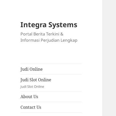
Integra Systems
Portal Berita Terkini &
Informasi Perjudian Lengkap
Judi Online
Judi Slot Online
Judi Slot Online
About Us
Contact Us