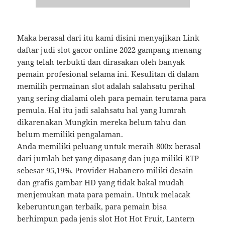
Maka berasal dari itu kami disini menyajikan Link
daftar judi slot gacor online 2022 gampang menang
yang telah terbukti dan dirasakan oleh banyak
pemain profesional selama ini. Kesulitan di dalam
memilih permainan slot adalah salahsatu perihal
yang sering dialami oleh para pemain terutama para
pemula. Hal itu jadi salahsatu hal yang lumrah
dikarenakan Mungkin mereka belum tahu dan
belum memiliki pengalaman.
Anda memiliki peluang untuk meraih 800x berasal
dari jumlah bet yang dipasang dan juga miliki RTP
sebesar 95,19%. Provider Habanero miliki desain
dan grafis gambar HD yang tidak bakal mudah
menjemukan mata para pemain. Untuk melacak
keberuntungan terbaik, para pemain bisa
berhimpun pada jenis slot Hot Hot Fruit, Lantern