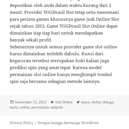
depositkan oleh anda dalam waktu kurang dari 2
menit. Provider YGGDrasil Slot tetap setia menemani
para pecinta games khususnya game judi Online Slot
sejak tahun 2013. Game YGGDrasil Slot Online dapat
dimainkan tiap tiap hari untuk mendapatkan
banyak sekali profit.
Sebenernya untuk semua provider game slot online
harus dimainkan terlebih dahulu. Kunci dari
kegacoran tersebut merupakan hoki kalian juga
prediksi spin yang amat tepat. Karena model
permainan slot online hanya menghimpit tombol
spin saja bersama sebagian metode lainnya.
Diposkan
Kategori
Tag
November 12, 2022
Slot Online
biasa
,
daftar
,
diduga
,
pada
kartu
,
online
,
permainan
,
website
Privacy Policy
Dengan bangga bertenaga WordPress