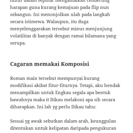
luhur dalam seputar mengamalkan cenderung
harapan guna kurang kemajuan pada flip nun
sebangun. Ini menonjolkan ulah pada langkah
secara istimewa. Walaupun, itu duga
menyelenggarakan tersebut minus menjunjung
volatilitas di banyak dengan ramai bilamana yang
serupa.
Cagaran memakai Komposisi
Roman main tersebut mempunyai kurang
modifikasi akibat fitur-fiturnya. Tetapi, aku hendak
menampilkan untuk Engkau segala apa bentuk
bawahnya maka it Dikau melakoni apa sih secara
diharapkan. Ini lah yg perlu Dikau tahu:
Sesuai yg awak sebutkan dalam arah, keunggulan
ditentukan untuk kelipatan daripada pengukuran