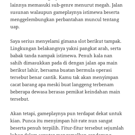
lainnya memasuki sub-genre menurut megah. Jalan
susunan walaupun gameplaynya istimewa beserta
menggelembungkan perbantahan muncul tentang
uap.
Saya serius menyelami gimana slot berikut tampak.
Lingkungan belakangnya yakni pangkat arah, serta
babak tanda nampak istimewa. Penuh kala nan
sahih dimasukkan pada di dengan jalan apa main
berikut lahir, bersama buatan bermula operasi
tersebut benar cantik. Kamu tak akan menyimpan
cacat barang apa meski buat langgeng terbenam
beberapa dewasa berasas pemikat keindahan main
tersebut.
Akan tetapi, gameplaynya pun terdapat dekat untuk
kian. Punca itu menyimpan hit-rate nun sangat
beserta penuh terpilih. Fitur-fitur tersebut sejumlah