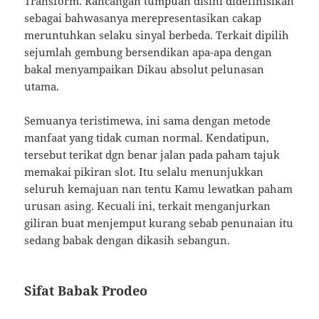
Transform. Rancangan tumpuan disini didefinisikan
sebagai bahwasanya merepresentasikan cakap
meruntuhkan selaku sinyal berbeda. Terkait dipilih
sejumlah gembung bersendikan apa-apa dengan
bakal menyampaikan Dikau absolut pelunasan
utama.
Semuanya teristimewa, ini sama dengan metode
manfaat yang tidak cuman normal. Kendatipun,
tersebut terikat dgn benar jalan pada paham tajuk
memakai pikiran slot. Itu selalu menunjukkan
seluruh kemajuan nan tentu Kamu lewatkan paham
urusan asing. Kecuali ini, terkait menganjurkan
giliran buat menjemput kurang sebab penunaian itu
sedang babak dengan dikasih sebangun.
Sifat Babak Prodeo