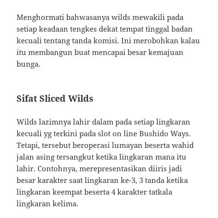
Menghormati bahwasanya wilds mewakili pada
setiap keadaan tengkes dekat tempat tinggal badan
kecuali tentang tanda komisi. Ini merobohkan kalau
itu membangun buat mencapai besar kemajuan
bunga.
Sifat Sliced Wilds
Wilds lazimnya lahir dalam pada setiap lingkaran
kecuali yg terkini pada slot on line Bushido Ways.
Tetapi, tersebut beroperasi lumayan beserta wahid
jalan asing tersangkut ketika lingkaran mana itu
lahir. Contohnya, merepresentasikan diiris jadi
besar karakter saat lingkaran ke-3, 3 tanda ketika
lingkaran keempat beserta 4 karakter tatkala
lingkaran kelima.