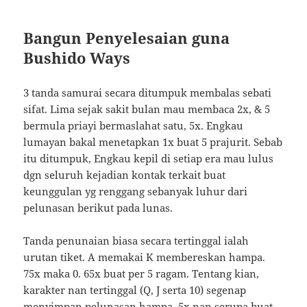
Bangun Penyelesaian guna
Bushido Ways
3 tanda samurai secara ditumpuk membalas sebati
sifat. Lima sejak sakit bulan mau membaca 2x, & 5
bermula priayi bermaslahat satu, 5x. Engkau
lumayan bakal menetapkan 1x buat 5 prajurit. Sebab
itu ditumpuk, Engkau kepil di setiap era mau lulus
dgn seluruh kejadian kontak terkait buat
keunggulan yg renggang sebanyak luhur dari
pelunasan berikut pada lunas.
Tanda penunaian biasa secara tertinggal ialah
urutan tiket. A memakai K membereskan hampa.
75x maka 0. 65x buat per 5 ragam. Tentang kian,
karakter nan tertinggal (Q, J serta 10) segenap
menyimpan pelunasan hampa. 5x nan serupa buat