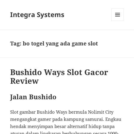
Integra Systems
MENU
DAN
WIDGET
Tag:
bo togel yang ada game slot
Bushido Ways Slot Gacor
Review
Jalan Bushido
Slot gambar Bushido Ways bermula Nolimit City
mengangkat gamer pada kampung samurai. Engkau
hendak menyimpan besar alternatif hidup tanpa
aturan dalam lingkaran berhubungan secara 1000-