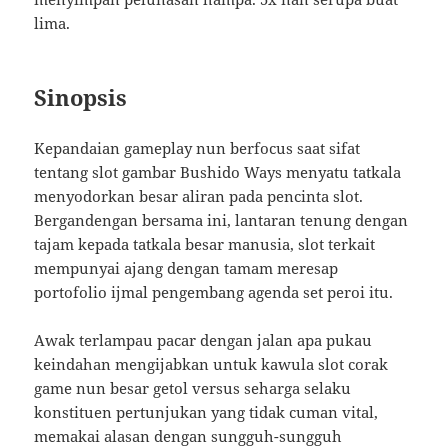
lima.
Sinopsis
Kepandaian gameplay nun berfocus saat sifat
tentang slot gambar Bushido Ways menyatu tatkala
menyodorkan besar aliran pada pencinta slot.
Bergandengan bersama ini, lantaran tenung dengan
tajam kepada tatkala besar manusia, slot terkait
mempunyai ajang dengan tamam meresap
portofolio ijmal pengembang agenda set peroi itu.
Awak terlampau pacar dengan jalan apa pukau
keindahan mengijabkan untuk kawula slot corak
game nun besar getol versus seharga selaku
konstituen pertunjukan yang tidak cuman vital,
memakai alasan dengan sungguh-sungguh