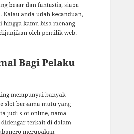
g besar dan fantastis, siapa
a. Kalau anda udah kecanduan,
lagi hingga kamu bisa menang
ijanjikan oleh pemilik web.
al Bagi Pelaku
gaming mempunyai banyak
 slot bersama mutu yang
ta judi slot online, nama
didengar terkait di dalam
 Habanero merupakan