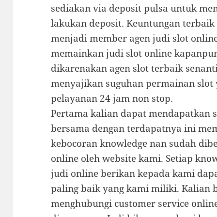
sediakan via deposit pulsa untuk
lakukan deposit. Keuntungan terbaik
menjadi member agen judi slot online
memainkan judi slot online kapanpu
dikarenakan agen slot terbaik senan
menyajikan suguhan permainan slot
pelayanan 24 jam non stop.
Pertama kalian dapat mendapatkan s
bersama dengan terdapatnya ini mem
kebocoran knowledge nan sudah diberi
online oleh website kami. Setiap kn
judi online berikan kepada kami dapa
paling baik yang kami miliki. Kalia
menghubungi customer service onlin