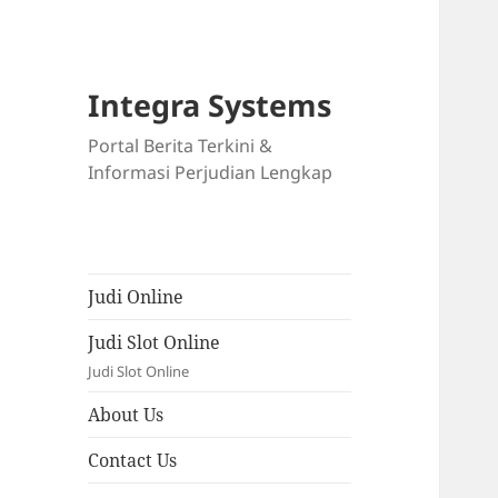
Integra Systems
Portal Berita Terkini &
Informasi Perjudian Lengkap
Judi Online
Judi Slot Online
Judi Slot Online
About Us
Contact Us