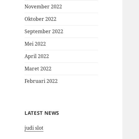
November 2022
Oktober 2022
September 2022
Mei 2022
April 2022
Maret 2022
Februari 2022
LATEST NEWS
judi slot