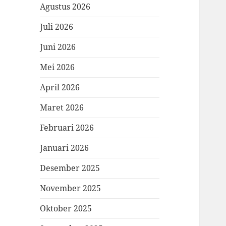
Agustus 2026
Juli 2026
Juni 2026
Mei 2026
April 2026
Maret 2026
Februari 2026
Januari 2026
Desember 2025
November 2025
Oktober 2025