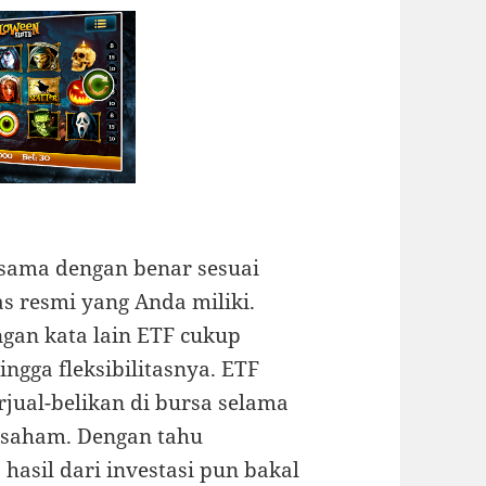
sama dengan benar sesuai
 resmi yang Anda miliki.
gan kata lain ETF cukup
ingga fleksibilitasnya. ETF
jual-belikan di bursa selama
 saham. Dengan tahu
asil dari investasi pun bakal