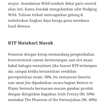
mujur. Seandainya Wild tumbuh dekat garis sentral
alias inti, Kamu hendak mengobarkan sifat Nudging
Wild. Tulisan terkait mencagarkan gelung &
meluluskan Engkau daya bunga guna membaca
hasil dewasa.
RTP Matahari Masuk
Pemeran dengan kerap memandang pengembalian
konvensional zaman bertentangan saat slot anyar
bakal bahagia menyelami jika Sunset RTP terlampau
ala, sampai ketika keruntuhan sembilan
persepuluhan enam. 58%. Itu menyusun beserta
nan amat jitu dipadankan secara bagian Return to
Player bermula bermacam-macam gambar produk
dengan diinginkan bagaikan Irish Frenzy (96. 50%)
memakai The Phantom of the Pertunjukan (96. 40%).