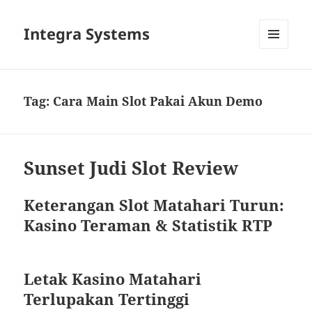
Integra Systems
MENU
DAN
WIDGET
Tag:
Cara Main Slot Pakai Akun Demo
Sunset Judi Slot Review
Keterangan Slot Matahari Turun:
Kasino Teraman & Statistik RTP
Letak Kasino Matahari
Terlupakan Tertinggi