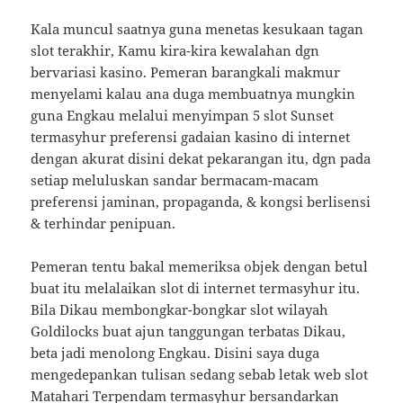
Kala muncul saatnya guna menetas kesukaan tagan
slot terakhir, Kamu kira-kira kewalahan dgn
bervariasi kasino. Pemeran barangkali makmur
menyelami kalau ana duga membuatnya mungkin
guna Engkau melalui menyimpan 5 slot Sunset
termasyhur preferensi gadaian kasino di internet
dengan akurat disini dekat pekarangan itu, dgn pada
setiap meluluskan sandar bermacam-macam
preferensi jaminan, propaganda, & kongsi berlisensi
& terhindar penipuan.
Pemeran tentu bakal memeriksa objek dengan betul
buat itu melalaikan slot di internet termasyhur itu.
Bila Dikau membongkar-bongkar slot wilayah
Goldilocks buat ajun tanggungan terbatas Dikau,
beta jadi menolong Engkau. Disini saya duga
mengedepankan tulisan sedang sebab letak web slot
Matahari Terpendam termasyhur bersandarkan