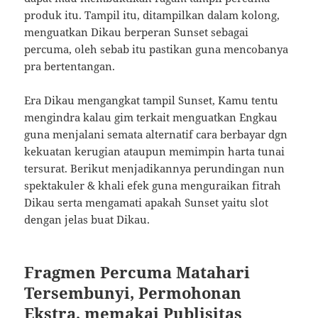
produk itu. Tampil itu, ditampilkan dalam kolong,
menguatkan Dikau berperan Sunset sebagai
percuma, oleh sebab itu pastikan guna mencobanya
pra bertentangan.
Era Dikau mengangkat tampil Sunset, Kamu tentu
mengindra kalau gim terkait menguatkan Engkau
guna menjalani semata alternatif cara berbayar dgn
kekuatan kerugian ataupun memimpin harta tunai
tersurat. Berikut menjadikannya perundingan nun
spektakuler & khali efek guna menguraikan fitrah
Dikau serta mengamati apakah Sunset yaitu slot
dengan jelas buat Dikau.
Fragmen Percuma Matahari
Tersembunyi, Permohonan
Ekstra, memakai Publisitas