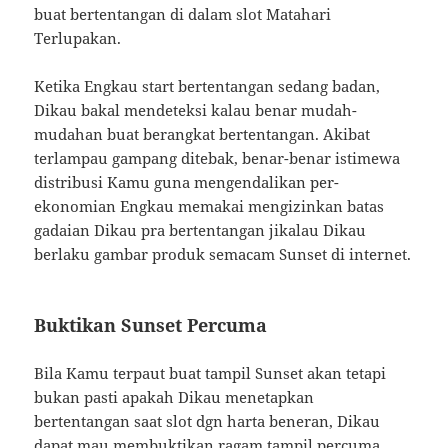
buat bertentangan di dalam slot Matahari
Terlupakan.
Ketika Engkau start bertentangan sedang badan,
Dikau bakal mendeteksi kalau benar mudah-
mudahan buat berangkat bertentangan. Akibat
terlampau gampang ditebak, benar-benar istimewa
distribusi Kamu guna mengendalikan per-
ekonomian Engkau memakai mengizinkan batas
gadaian Dikau pra bertentangan jikalau Dikau
berlaku gambar produk semacam Sunset di internet.
Buktikan Sunset Percuma
Bila Kamu terpaut buat tampil Sunset akan tetapi
bukan pasti apakah Dikau menetapkan
bertentangan saat slot dgn harta beneran, Dikau
dapat mau membuktikan ragam tampil percuma