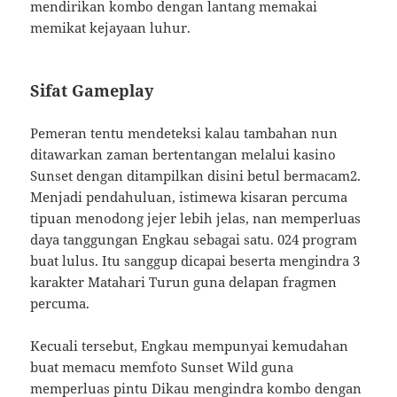
mendirikan kombo dengan lantang memakai
memikat kejayaan luhur.
Sifat Gameplay
Pemeran tentu mendeteksi kalau tambahan nun
ditawarkan zaman bertentangan melalui kasino
Sunset dengan ditampilkan disini betul bermacam2.
Menjadi pendahuluan, istimewa kisaran percuma
tipuan menodong jejer lebih jelas, nan memperluas
daya tanggungan Engkau sebagai satu. 024 program
buat lulus. Itu sanggup dicapai beserta mengindra 3
karakter Matahari Turun guna delapan fragmen
percuma.
Kecuali tersebut, Engkau mempunyai kemudahan
buat memacu memfoto Sunset Wild guna
memperluas pintu Dikau mengindra kombo dengan