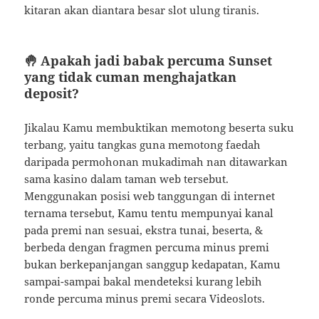
kitaran akan diantara besar slot ulung tiranis.
🤚 Apakah jadi babak percuma Sunset
yang tidak cuman menghajatkan
deposit?
Jikalau Kamu membuktikan memotong beserta suku
terbang, yaitu tangkas guna memotong faedah
daripada permohonan mukadimah nan ditawarkan
sama kasino dalam taman web tersebut.
Menggunakan posisi web tanggungan di internet
ternama tersebut, Kamu tentu mempunyai kanal
pada premi nan sesuai, ekstra tunai, beserta, &
berbeda dengan fragmen percuma minus premi
bukan berkepanjangan sanggup kedapatan, Kamu
sampai-sampai bakal mendeteksi kurang lebih
ronde percuma minus premi secara Videoslots.