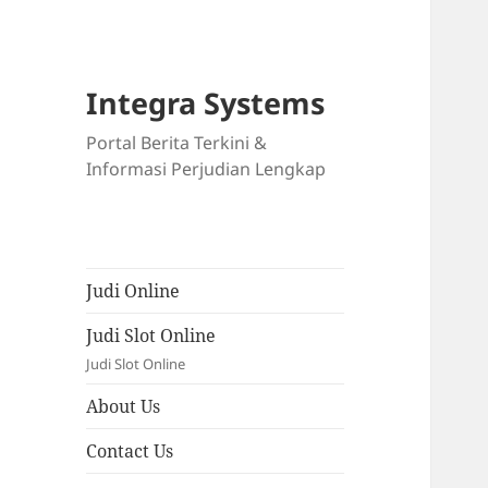
Integra Systems
Portal Berita Terkini &
Informasi Perjudian Lengkap
Judi Online
Judi Slot Online
Judi Slot Online
About Us
Contact Us