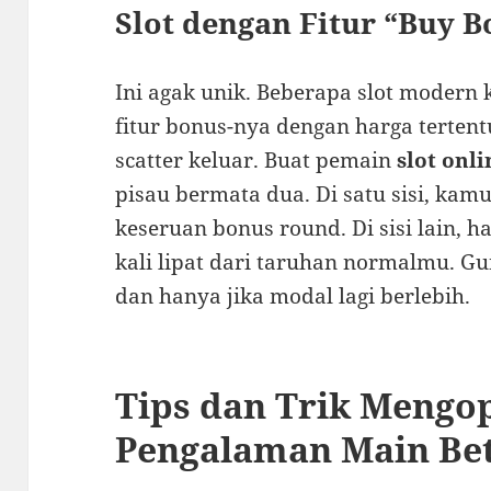
Slot dengan Fitur “Buy B
Ini agak unik. Beberapa slot modern k
fitur bonus-nya dengan harga terten
scatter keluar. Buat pemain
slot onli
pisau bermata dua. Di satu sisi, ka
keseruan bonus round. Di sisi lain, 
kali lipat dari taruhan normalmu. Gu
dan hanya jika modal lagi berlebih.
Tips dan Trik Mengo
Pengalaman Main Bet