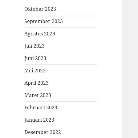
Oktober 2023
September 2023
Agustus 2023
Juli 2023
Juni 2023
Mei 2023
April 2023
Maret 2023
Februari 2023
Januari 2023
Desember 2022