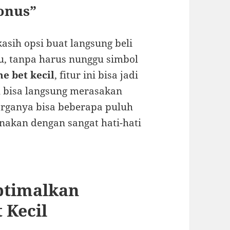
onus”
asih opsi buat langsung beli
tu, tanpa harus nunggu simbol
ne bet kecil
, fitur ini bisa jadi
mu bisa langsung merasakan
harganya bisa beberapa puluh
nakan dengan sangat hati-hati
ptimalkan
 Kecil