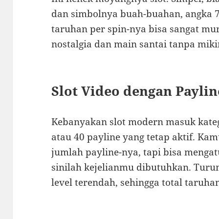
dan simbolnya buah-buahan, angka 7,
taruhan per spin-nya bisa sangat mu
nostalgia dan main santai tanpa mikir
Slot Video dengan Paylin
Kebanyakan slot modern masuk katego
atau 40 payline yang tetap aktif. Ka
jumlah payline-nya, tapi bisa mengatu
sinilah kejelianmu dibutuhkan. Turun
level terendah, sehingga total taruha