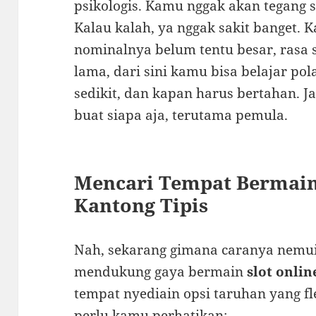
psikologis. Kamu nggak akan tegang s
Kalau kalah, ya nggak sakit banget. 
nominalnya belum tentu besar, rasa
lama, dari sini kamu bisa belajar po
sedikit, dan kapan harus bertahan. Ja
buat siapa aja, terutama pemula.
Mencari Tempat Bermai
Kantong Tipis
Nah, sekarang gimana caranya nemui
mendukung gaya bermain
slot onlin
tempat nyediain opsi taruhan yang fl
perlu kamu perhatikan: