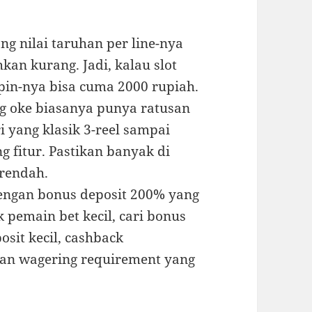
ng nilai taruhan per line-nya
kan kurang. Jadi, kalau slot
spin-nya bisa cuma 2000 rupiah.
g oke biasanya punya ratusan
ri yang klasik 3-reel sampai
g fitur. Pastikan banyak di
rendah.
engan bonus deposit 200% yang
 pemain bet kecil, cari bonus
posit kecil, cashback
gan wagering requirement yang