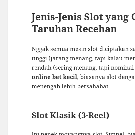
Jenis-Jenis Slot yang
Taruhan Recehan
Nggak semua mesin slot diciptakan s
tinggi (jarang menang, tapi kalau m
rendah (sering menang, tapi nominal 
online bet kecil
, biasanya slot deng
menengah lebih bersahabat.
Slot Klasik (3-Reel)
Ini nenek moyangnya slot. Simpel, b