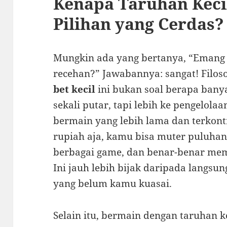
Kenapa Taruhan Kecil
Pilihan yang Cerdas?
Mungkin ada yang bertanya, “Emang
recehan?” Jawabannya: sangat! Filo
bet kecil
ini bukan soal berapa ban
sekali putar, tapi lebih ke pengelol
bermain yang lebih lama dan terkont
rupiah aja, kamu bisa muter puluhan
berbagai game, dan benar-benar mem
Ini jauh lebih bijak daripada langsu
yang belum kamu kuasai.
Selain itu, bermain dengan taruhan 