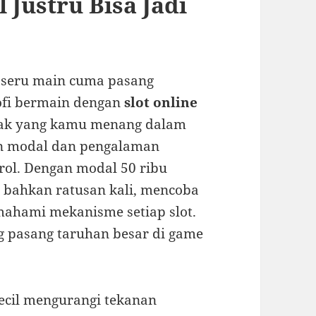
 Justru Bisa Jadi
 seru main cuma pasang
sofi bermain dengan
slot online
yak yang kamu menang dalam
aan modal dan pengalaman
rol. Dengan modal 50 ribu
 bahkan ratusan kali, mencoba
ahami mekanisme setiap slot.
ng pasang taruhan besar di game
kecil mengurangi tekanan