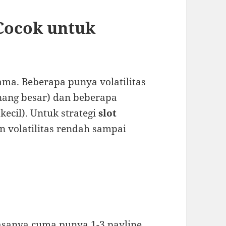
 Cocok untuk
ama. Beberapa punya volatilitas
enang besar) dan beberapa
kecil). Untuk strategi
slot
an volatilitas rendah sampai
iasanya cuma punya 1-3 payline,