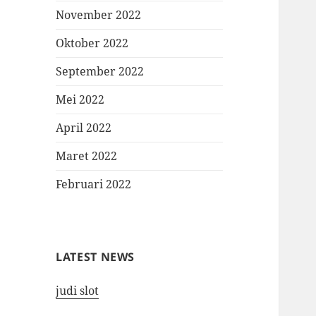
November 2022
Oktober 2022
September 2022
Mei 2022
April 2022
Maret 2022
Februari 2022
LATEST NEWS
judi slot