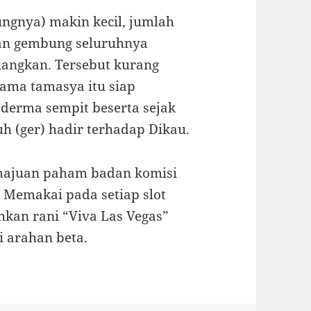
tungnya) makin kecil, jumlah
an gembung seluruhnya
riangkan. Tersebut kurang
ama tamasya itu siap
derma sempit beserta sejak
h (ger) hadir terhadap Dikau.
kemajuan paham badan komisi
 Memakai pada setiap slot
an rani “Viva Las Vegas”
 arahan beta.