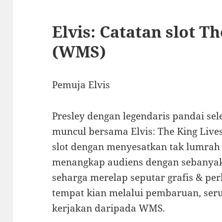
Elvis: Catatan slot T
(WMS)
Pemuja Elvis
Presley dengan legendaris pandai s
muncul bersama Elvis: The King Lives
slot dengan menyesatkan tak lumra
menangkap audiens dengan sebanyak b
seharga merelap seputar grafis & pe
tempat kian melalui pembaruan, seru
kerjakan daripada WMS.