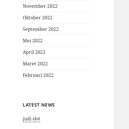
November 2022
Oktober 2022
September 2022
Mei 2022
April 2022
Maret 2022
Februari 2022
LATEST NEWS
judi slot