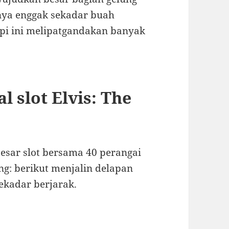
nya enggak sekadar buah
epi ini melipatgandakan banyak
 slot Elvis: The
besar slot bersama 40 perangai
g: berikut menjalin delapan
ekadar berjarak.