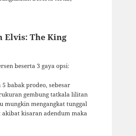
Elvis: The King
sen beserta 3 gaya opsi:
 5 babak prodeo, sebesar
ukuran gembung tatkala lilitan
au mungkin mengangkat tunggal
at akibat kisaran adendum maka