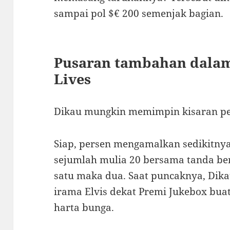
sampai pol $€ 200 semenjak bagian.
Pusaran tambahan dalam 
Lives
Dikau mungkin memimpin kisaran per
Siap, persen mengamalkan sedikitnya
sejumlah mulia 20 bersama tanda ber
satu maka dua. Saat puncaknya, Dik
irama Elvis dekat Premi Jukebox bu
harta bunga.