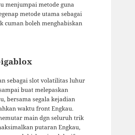
entu menjumpai metode guna
egenap metode utama sebagai
dak cuman boleh menghabiskan
Gigablox
n sebagai slot volatilitas luhur
-sampai buat melepaskan
, bersama segala kejadian
ahkan waktu front Engkau.
emutar main dgn seluruh trik
aksimalkan putaran Engkau,