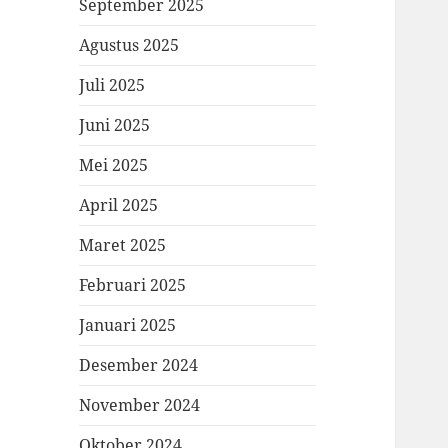
September 2025
Agustus 2025
Juli 2025
Juni 2025
Mei 2025
April 2025
Maret 2025
Februari 2025
Januari 2025
Desember 2024
November 2024
Oktober 2024