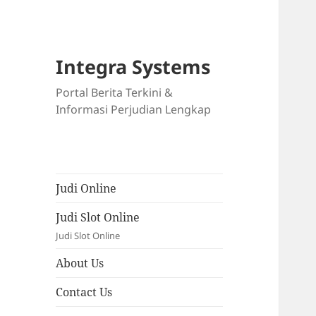
Integra Systems
Portal Berita Terkini &
Informasi Perjudian Lengkap
Judi Online
Judi Slot Online
Judi Slot Online
About Us
Contact Us