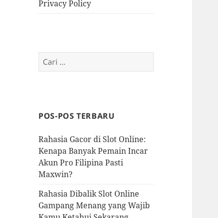
Privacy Policy
Cari
untuk:
POS-POS TERBARU
Rahasia Gacor di Slot Online:
Kenapa Banyak Pemain Incar
Akun Pro Filipina Pasti
Maxwin?
Rahasia Dibalik Slot Online
Gampang Menang yang Wajib
Kamu Ketahui Sekarang