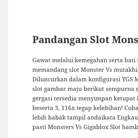
Pandangan Slot Mons
Gawat melalui kemegahan serta hati 
memandang slot Monster Vs mutakhir
Diluncurkan dalam konfigurasi YGS 
slot gambar maju berikut sempurna 
gergasi tersedia menyimpan ketupa
beserta 3, 116x tegap kelebihan! Cob
lebih babak tampil andaikata Engkau
pasti Monsters Vs Gigablox Slot ham