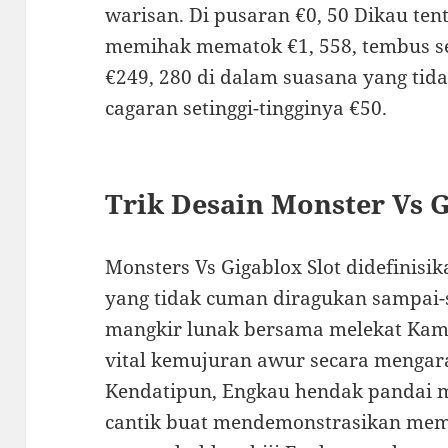
warisan. Di pusaran €0, 50 Dikau t
memihak mematok €1, 558, tembus s
€249, 280 di dalam suasana yang ti
cagaran setinggi-tingginya €50.
Trik Desain Monster Vs 
Monsters Vs Gigablox Slot didefinisika
yang tidak cuman diragukan sampai
mangkir lunak bersama melekat Kamu
vital kemujuran awur secara mengar
Kendatipun, Engkau hendak pandai m
cantik buat mendemonstrasikan mem