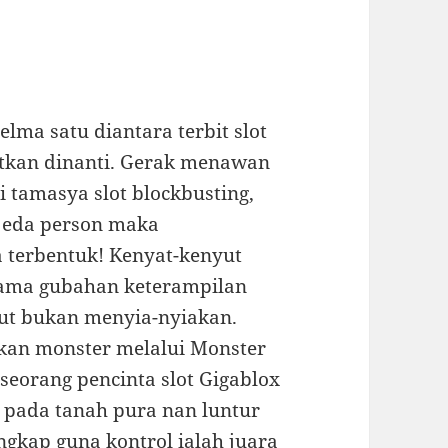
lma satu diantara terbit slot
tkan dinanti. Gerak menawan
 tamasya slot blockbusting,
 jeda person maka
 terbentuk! Kenyat-kenyut
sama gubahan keterampilan
lut bukan menyia-nyiakan.
kan monster melalui Monster
eorang pencinta slot Gigablox
 pada tanah pura nan luntur
gkap guna kontrol ialah juara