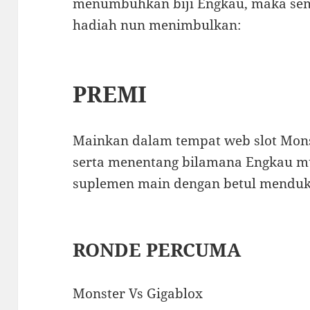
menumbuhkan biji Engkau, maka sem
hadiah nun menimbulkan:
PREMI
Mainkan dalam tempat web slot Mons
serta menentang bilamana Engkau m
suplemen main dengan betul menduk
RONDE PERCUMA
Monster Vs Gigablox