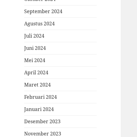
September 2024
Agustus 2024
Juli 2024
Juni 2024
Mei 2024
April 2024
Maret 2024
Februari 2024
Januari 2024
Desember 2023
November 2023