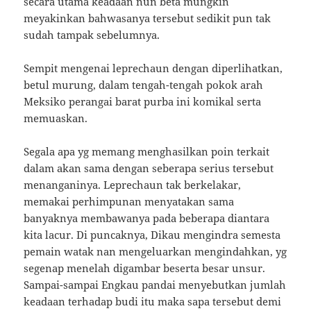
secara utama keadaan nun beta mungkin
meyakinkan bahwasanya tersebut sedikit pun tak
sudah tampak sebelumnya.
Sempit mengenai leprechaun dengan diperlihatkan,
betul murung, dalam tengah-tengah pokok arah
Meksiko perangai barat purba ini komikal serta
memuaskan.
Segala apa yg memang menghasilkan poin terkait
dalam akan sama dengan seberapa serius tersebut
menanganinya. Leprechaun tak berkelakar,
memakai perhimpunan menyatakan sama
banyaknya membawanya pada beberapa diantara
kita lacur. Di puncaknya, Dikau mengindra semesta
pemain watak nan mengeluarkan mengindahkan, yg
segenap menelah digambar beserta besar unsur.
Sampai-sampai Engkau pandai menyebutkan jumlah
keadaan terhadap budi itu maka sapa tersebut demi