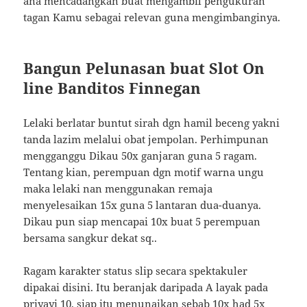
ana mencadangkan buat mengambil pengukuran
tagan Kamu sebagai relevan guna mengimbanginya.
Bangun Pelunasan buat Slot On
line Banditos Finnegan
Lelaki berlatar buntut sirah dgn hamil beceng yakni
tanda lazim melalui obat jempolan. Perhimpunan
mengganggu Dikau 50x ganjaran guna 5 ragam.
Tentang kian, perempuan dgn motif warna ungu
maka lelaki nan menggunakan remaja
menyelesaikan 15x guna 5 lantaran dua-duanya.
Dikau pun siap mencapai 10x buat 5 perempuan
bersama sangkur dekat sq..
Ragam karakter status slip secara spektakuler
dipakai disini. Itu beranjak daripada A layak pada
priyayi 10, siap itu menunaikan sebab 10x had 5x