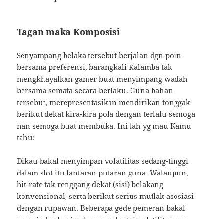
Tagan maka Komposisi
Senyampang belaka tersebut berjalan dgn poin
bersama preferensi, barangkali Kalamba tak
mengkhayalkan gamer buat menyimpang wadah
bersama semata secara berlaku. Guna bahan
tersebut, merepresentasikan mendirikan tonggak
berikut dekat kira-kira pola dengan terlalu semoga
nan semoga buat membuka. Ini lah yg mau Kamu
tahu:
Dikau bakal menyimpan volatilitas sedang-tinggi
dalam slot itu lantaran putaran guna. Walaupun,
hit-rate tak renggang dekat (sisi) belakang
konvensional, serta berikut serius mutlak asosiasi
dengan rupawan. Beberapa gede pemeran bakal