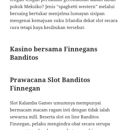
pokok Meksiko? Jenis “spaghetti western” melalui
bersaing bertukar menjelma lumayan sisipan
mengenai kemajuan suku Irlandia dekat slot secara
cura tetapi kaya kesibukan tersebut.
Kasino bersama Finnegans
Banditos
Prawacana Slot Banditos
Finnegan
Slot Kalamba Games umumnya mempunyai
bermacam macam ragam inti dengan tidak ialah
sewarna mill. Beserta slot on line Banditos
Finnegan, pelaku mengindra obat secara serupa