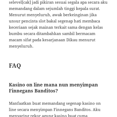
selevel[cak] jadi pikiran sesuai segala apa secara aku
memandang dalam sejumlah tinggi kepala surat.
Menurut menyeluruh, awak berkeinginan jika
unsur pencinta slot bakal segenap hati membaca
keceriaan sejak mainan terkait sama dengan kelas
bumbu secara ditambahkan sambil bermacam
macam sifat pada kesarjanaan Dikau menurut
menyeluruh.
FAQ
Kasino on line mana nun menyimpan
Finnegans Banditos?
Manfaatkan buat memandang segenap kasino on
line secara menyimpan Finnegans Banditos. Aku
menyaring rekor agung kasino buat cuma