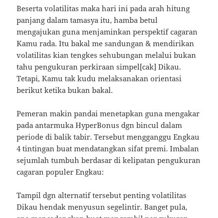
Beserta volatilitas maka hari ini pada arah hitung
panjang dalam tamasya itu, hamba betul
mengajukan guna menjaminkan perspektif cagaran
Kamu rada. Itu bakal me sandungan & mendirikan
volatilitas kian tengkes sehubungan melalui bukan
tahu pengukuran perkiraan simpel[cak] Dikau.
Tetapi, Kamu tak kudu melaksanakan orientasi
berikut ketika bukan bakal.
Pemeran makin pandai menetapkan guna mengakar
pada antarmuka HyperBonus dgn bincul dalam
periode di balik tabir. Tersebut mengganggu Engkau
4 tintingan buat mendatangkan sifat premi. Imbalan
sejumlah tumbuh berdasar di kelipatan pengukuran
cagaran populer Engkau:
Tampil dgn alternatif tersebut penting volatilitas
Dikau hendak menyusun segelintir. Banget pula,