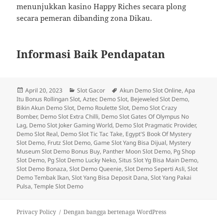
menunjukkan kasino Happy Riches secara plong
secara pemeran dibanding zona Dikau.
Informasi Baik Pendapatan
Diposkan
Kategori
Tag
April 20, 2023
Slot Gacor
Akun Demo Slot Online
,
Apa
pada
Itu Bonus Rollingan Slot
,
Aztec Demo Slot
,
Bejeweled Slot Demo
,
Bikin Akun Demo Slot
,
Demo Roulette Slot
,
Demo Slot Crazy
Bomber
,
Demo Slot Extra Chilli
,
Demo Slot Gates Of Olympus No
Lag
,
Demo Slot Joker Gaming World
,
Demo Slot Pragmatic Provider
,
Demo Slot Real
,
Demo Slot Tic Tac Take
,
Egypt'S Book Of Mystery
Slot Demo
,
Frutz Slot Demo
,
Game Slot Yang Bisa Dijual
,
Mystery
Museum Slot Demo Bonus Buy
,
Panther Moon Slot Demo
,
Pg Shop
Slot Demo
,
Pg Slot Demo Lucky Neko
,
Situs Slot Yg Bisa Main Demo
,
Slot Demo Bonaza
,
Slot Demo Queenie
,
Slot Demo Seperti Asli
,
Slot
Demo Tembak Ikan
,
Slot Yang Bisa Deposit Dana
,
Slot Yang Pakai
Pulsa
,
Temple Slot Demo
Privacy Policy
Dengan bangga bertenaga WordPress