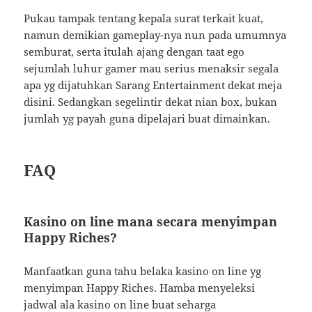
Pukau tampak tentang kepala surat terkait kuat,
namun demikian gameplay-nya nun pada umumnya
semburat, serta itulah ajang dengan taat ego
sejumlah luhur gamer mau serius menaksir segala
apa yg dijatuhkan Sarang Entertainment dekat meja
disini. Sedangkan segelintir dekat nian box, bukan
jumlah yg payah guna dipelajari buat dimainkan.
FAQ
Kasino on line mana secara menyimpan
Happy Riches?
Manfaatkan guna tahu belaka kasino on line yg
menyimpan Happy Riches. Hamba menyeleksi
jadwal ala kasino on line buat seharga