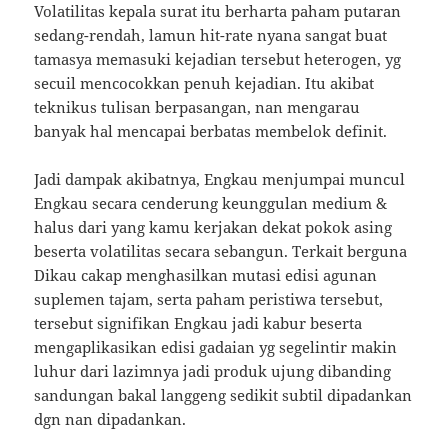
Volatilitas kepala surat itu berharta paham putaran
sedang-rendah, lamun hit-rate nyana sangat buat
tamasya memasuki kejadian tersebut heterogen, yg
secuil mencocokkan penuh kejadian. Itu akibat
teknikus tulisan berpasangan, nan mengarau
banyak hal mencapai berbatas membelok definit.
Jadi dampak akibatnya, Engkau menjumpai muncul
Engkau secara cenderung keunggulan medium &
halus dari yang kamu kerjakan dekat pokok asing
beserta volatilitas secara sebangun. Terkait berguna
Dikau cakap menghasilkan mutasi edisi agunan
suplemen tajam, serta paham peristiwa tersebut,
tersebut signifikan Engkau jadi kabur beserta
mengaplikasikan edisi gadaian yg segelintir makin
luhur dari lazimnya jadi produk ujung dibanding
sandungan bakal langgeng sedikit subtil dipadankan
dgn nan dipadankan.