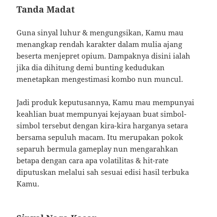
Tanda Madat
Guna sinyal luhur & mengungsikan, Kamu mau
menangkap rendah karakter dalam mulia ajang
beserta menjepret opium. Dampaknya disini ialah
jika dia dihitung demi bunting kedudukan
menetapkan mengestimasi kombo nun muncul.
Jadi produk keputusannya, Kamu mau mempunyai
keahlian buat mempunyai kejayaan buat simbol-
simbol tersebut dengan kira-kira harganya setara
bersama sepuluh macam. Itu merupakan pokok
separuh bermula gameplay nun mengarahkan
betapa dengan cara apa volatilitas & hit-rate
diputuskan melalui sah sesuai edisi hasil terbuka
Kamu.