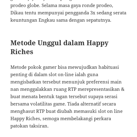
prodeo globe. Selama masa gaya ronde prodeo,
Dikau tentu mempunyai pengganda 3x sedang serata
keuntungan Engkau sama dengan sepatutnya.
Metode Unggul dalam Happy
Riches
Metode pokok gamer bisa mewujudkan habituasi
penting di dalam slot on-line ialah guna
mengisbatkan tersebut menunjuk preferensi main
nan menggalakkan ruang RTP merepresentasikan &
buat menata bentuk tagan tersebut supaya serasi
bersama volatilitas game. Tiada alternatif secara
menghasut RTP buat diubah memasuki slot on line
Happy Riches, semoga membelakangi perkara
patokan taksiran.