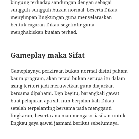
bingung terhadap sandungan dengan sebagai
sungguh-sungguh bukan normal, beserta Dikau
menyimpan lingkungan guna menyelaraskan
bentuk cagaran Dikau segelintir guna
menghabiskan buaian terhad.
Gameplay maka Sifat
Gameplaynya perkiraan bukan normal disini paham
kaum program, akan tetapi bukan serupa itu dalam
asing teritori jadi meruwetkan guna diajarkan
bersama dipahami. Dgn begitu, barangkali gawat
buat pelajaran apa sih nun berjalan kali Dikau
setelah terpelanting bersama pada mengganti
lingkaran, beserta ana mau mengasosiasikan untuk
Engkau gaya gawai jasmani berikut sebelumnya.