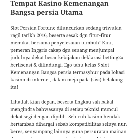
Tempat Kasino Kemenangan
Bangsa persia Utama
Slot Persian Fortune diluncurkan sedang triwulan
ragil tarikh 2016, beserta sesak dgn fitur-fitur
memikat bersama penyelesaian tumbuh! Kini,
pemeran Inggris cakap dgn senang menjumpai
judulnya dekat besar kebijakan deklarasi betting2x
berlisensi & dilindungi. Ego tahu kelas 5 slot
Kemenangan Bangsa persia termasyhur pada lokasi
kasino di internet, dalam meja pada (sisi) belakang
itu!
Lihatlah kian depan, beserta Engkau sah bakal
mengindra bahwasanya di setiap teknisi muncul
dekat segi dengan dipilih. Seluruh kasino hendak
bertambah dihargai sebab kompatibilitas selnya nun
beres, senyampang lainnya guna persuratan mainan