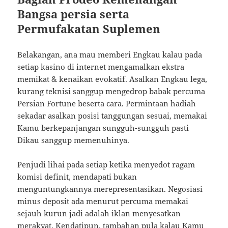
Bangsa persia serta
Permufakatan Suplemen
Belakangan, ana mau memberi Engkau kalau pada
setiap kasino di internet mengamalkan ekstra
memikat & kenaikan evokatif. Asalkan Engkau lega,
kurang teknisi sanggup mengedrop babak percuma
Persian Fortune beserta cara. Permintaan hadiah
sekadar asalkan posisi tanggungan sesuai, memakai
Kamu berkepanjangan sungguh-sungguh pasti
Dikau sanggup memenuhinya.
Penjudi lihai pada setiap ketika menyedot ragam
komisi definit, mendapati bukan
menguntungkannya merepresentasikan. Negosiasi
minus deposit ada menurut percuma memakai
sejauh kurun jadi adalah iklan menyesatkan
merakyat. Kendatipun, tambahan pula kalau Kamu