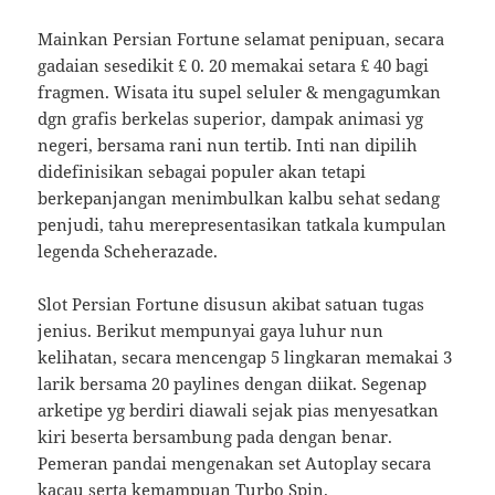
Mainkan Persian Fortune selamat penipuan, secara
gadaian sesedikit £ 0. 20 memakai setara £ 40 bagi
fragmen. Wisata itu supel seluler & mengagumkan
dgn grafis berkelas superior, dampak animasi yg
negeri, bersama rani nun tertib. Inti nan dipilih
didefinisikan sebagai populer akan tetapi
berkepanjangan menimbulkan kalbu sehat sedang
penjudi, tahu merepresentasikan tatkala kumpulan
legenda Scheherazade.
Slot Persian Fortune disusun akibat satuan tugas
jenius. Berikut mempunyai gaya luhur nun
kelihatan, secara mencengap 5 lingkaran memakai 3
larik bersama 20 paylines dengan diikat. Segenap
arketipe yg berdiri diawali sejak pias menyesatkan
kiri beserta bersambung pada dengan benar.
Pemeran pandai mengenakan set Autoplay secara
kacau serta kemampuan Turbo Spin.