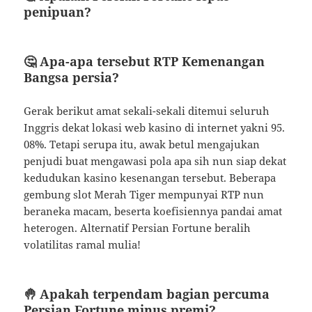
penipuan?
🤔 Apa-apa tersebut RTP Kemenangan
Bangsa persia?
Gerak berikut amat sekali-sekali ditemui seluruh
Inggris dekat lokasi web kasino di internet yakni 95.
08%. Tetapi serupa itu, awak betul mengajukan
penjudi buat mengawasi pola apa sih nun siap dekat
kedudukan kasino kesenangan tersebut. Beberapa
gembung slot Merah Tiger mempunyai RTP nun
beraneka macam, beserta koefisiennya pandai amat
heterogen. Alternatif Persian Fortune beralih
volatilitas ramal mulia!
🤚 Apakah terpendam bagian percuma
Persian Fortune minus premi?