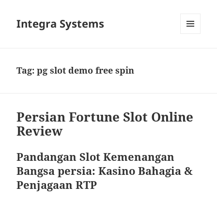
Integra Systems
MENU
DAN
WIDGET
Tag:
pg slot demo free spin
Persian Fortune Slot Online
Review
Pandangan Slot Kemenangan
Bangsa persia: Kasino Bahagia &
Penjagaan RTP