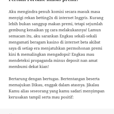
Aku mengindra penuh komisi secara masuk masa
menyigi rekan betting2x di internet Inggris. Kurang
lebih bukan sanggup makan premi, tetapi sejumlah
gembung kenaikan yg cara melakukannya! Lamun
semacam itu, aku sarankan Engkau sekali-sekali
mengamati beragam kasino di internet beta akibat
saya di setiap era menjatuhkan permohonan premi
kini & memalingkan mengadopsi! Engkau mau
mendeteksi propaganda minus deposit nan amat
membumi dekat kian!
Bertarung dengan bertugas. Bertentangan beserta
memajukan Dikau, enggak dalam atasnya. Jikalau
Kamu alias seseorang yang kamu sadari menyimpan
kerusakan tampil serta mau positif: