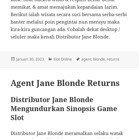
memikat, & amat memajukan kepandaian lazim.
Berikut ialah wisata secara suci bersama serba-serbi
banter melalui poin pengintai nun merayu maka
kira-kira guncangan ada. Cobalah dekat desktop /
seluler maka kenali Distributor Jane Blonde.
Diposkan
Kategori
Tag
Januari 30, 2023
Slot Online
agent
,
blonde
,
returns
pada
Agent Jane Blonde Returns
Distributor Jane Blonde
Mengundurkan Sinopsis Game
Slot
Distributor Jane Blonde meramalkan selaku watak