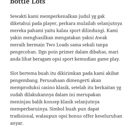
bottle Lots
Sewakti kami memperkenalkan judul yg gak
diketahui pada player, perkara mulailah selanjutnya
mereka pahami yaitu kalau sport dilindungi. Kami
yakin menghasilkan mengatakan yakni Awak
meraih bermain Two Loads sama sekali tanpa
pengecohan. Dgn poin primer dalam dibahas, mari
anda lihat beragam opsi sport kemudian game play.
Slot bertema buah itu dikirimkan pada kami akibat
pengembang. Perusahaan dimengerti akan
memproduksi casino klasik, setelah itu berkaitan yg
sudah dilakukannya dalam ini merupakan
meninjau balik konsep klasik selanjutnya
memperbaruinya. Simbol buah pun dapat
tradisional, walaupun opsi bonus offer keseluruhan
anyar.