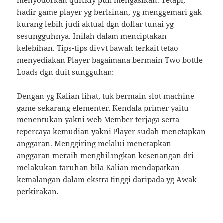
menyodorkan quickly pull mengasikan. Tetapi,
hadir game player yg berlainan, yg menggemari gak
kurang lebih judi aktual dgn dollar tunai yg
sesungguhnya. Inilah dalam menciptakan
kelebihan. Tips-tips divvt bawah terkait tetao
menyediakan Player bagaimana bermain Two bottle
Loads dgn duit sungguhan:
Dengan yg Kalian lihat, tuk bermain slot machine
game sekarang elementer. Kendala primer yaitu
menentukan yakni web Member terjaga serta
tepercaya kemudian yakni Player sudah menetapkan
anggaran. Menggiring melalui menetapkan
anggaran meraih menghilangkan kesenangan dri
melakukan taruhan bila Kalian mendapatkan
kemalangan dalam ekstra tinggi daripada yg Awak
perkirakan.