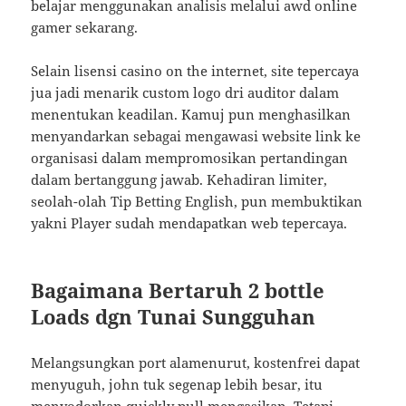
belajar menggunakan analisis melalui awd online
gamer sekarang.
Selain lisensi casino on the internet, site tepercaya
jua jadi menarik custom logo dri auditor dalam
menentukan keadilan. Kamuj pun menghasilkan
menyandarkan sebagai mengawasi website link ke
organisasi dalam mempromosikan pertandingan
dalam bertanggung jawab. Kehadiran limiter,
seolah-olah Tip Betting English, pun membuktikan
yakni Player sudah mendapatkan web tepercaya.
Bagaimana Bertaruh 2 bottle
Loads dgn Tunai Sungguhan
Melangsungkan port alamenurut, kostenfrei dapat
menyuguh, john tuk segenap lebih besar, itu