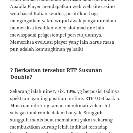
Apabila Player mendapatkan web web site casino
web based Kalian sendiri, positifkan bagi
mengingatkan yakni wujud awak pengatur dalam
memeriksa keadilan video slot machine lalu
mewaspadai prägestempel persetujuannya.
Memeriksa evaluasi player yang lain harus masa
pun adalah kemungkinan yg baik!
? Berkaitan tersebut RTP Susunan
Double?
Sekarang ialah ninety six. 10%, yg berposisi tadinya
spektrum gaming position on-line. RTP / Get back to
Musician dihitung jaman menikmati video slot
sebagai total ronde dalam banyak. Sungguh-
sungguh manis buat memahami yakni sekarang
membuktikan kurang lebih indikasi terhadap