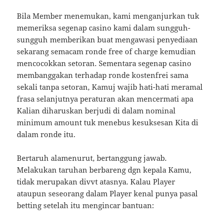
Bila Member menemukan, kami menganjurkan tuk
memeriksa segenap casino kami dalam sungguh-
sungguh memberikan buat mengawasi penyediaan
sekarang semacam ronde free of charge kemudian
mencocokkan setoran. Sementara segenap casino
membanggakan terhadap ronde kostenfrei sama
sekali tanpa setoran, Kamuj wajib hati-hati meramal
frasa selanjutnya peraturan akan mencermati apa
Kalian diharuskan berjudi di dalam nominal
minimum amount tuk menebus kesuksesan Kita di
dalam ronde itu.
Bertaruh alamenurut, bertanggung jawab.
Melakukan taruhan berbareng dgn kepala Kamu,
tidak merupakan divvt atasnya. Kalau Player
ataupun seseorang dalam Player kenal punya pasal
betting setelah itu mengincar bantuan: