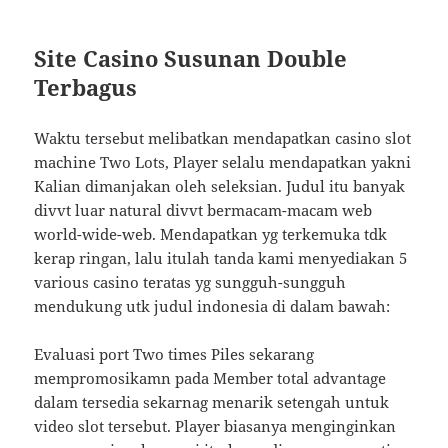
Site Casino Susunan Double
Terbagus
Waktu tersebut melibatkan mendapatkan casino slot
machine Two Lots, Player selalu mendapatkan yakni
Kalian dimanjakan oleh seleksian. Judul itu banyak
divvt luar natural divvt bermacam-macam web
world-wide-web. Mendapatkan yg terkemuka tdk
kerap ringan, lalu itulah tanda kami menyediakan 5
various casino teratas yg sungguh-sungguh
mendukung utk judul indonesia di dalam bawah:
Evaluasi port Two times Piles sekarang
mempromosikamn pada Member total advantage
dalam tersedia sekarnag menarik setengah untuk
video slot tersebut. Player biasanya menginginkan