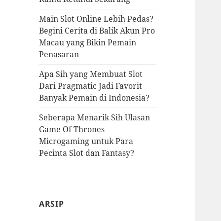
Main Slot Online Lebih Pedas?
Begini Cerita di Balik Akun Pro
Macau yang Bikin Pemain
Penasaran
Apa Sih yang Membuat Slot
Dari Pragmatic Jadi Favorit
Banyak Pemain di Indonesia?
Seberapa Menarik Sih Ulasan
Game Of Thrones
Microgaming untuk Para
Pecinta Slot dan Fantasy?
ARSIP