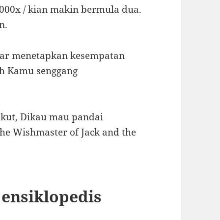
 000x / kian makin bermula dua.
n.
ajar menetapkan kesempatan
ah Kamu senggang
rikut, Dikau mau pandai
he Wishmaster of Jack and the
 ensiklopedis