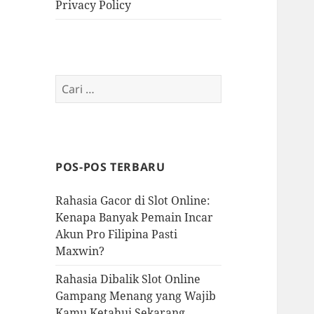
Privacy Policy
Cari
untuk:
POS-POS TERBARU
Rahasia Gacor di Slot Online:
Kenapa Banyak Pemain Incar
Akun Pro Filipina Pasti
Maxwin?
Rahasia Dibalik Slot Online
Gampang Menang yang Wajib
Kamu Ketahui Sekarang