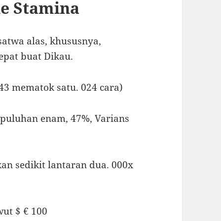
le Stamina
satwa alas, khususnya,
tepat buat Dikau.
43 mematok satu. 024 cara)
epuluhan enam, 47%, Varians
an sedikit lantaran dua. 000x
wut $ € 100