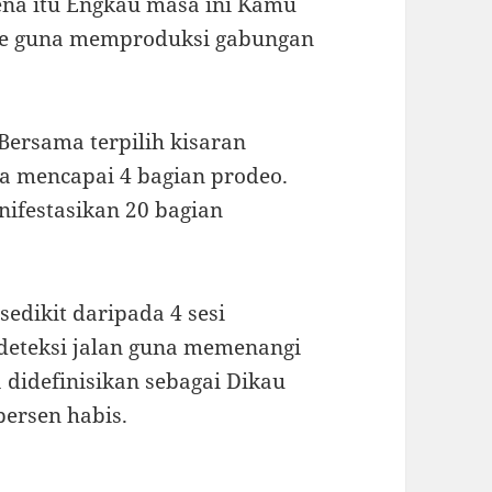
ena itu Engkau masa ini Kamu
de guna memproduksi gabungan
Bersama terpilih kisaran
a mencapai 4 bagian prodeo.
ifestasikan 20 bagian
dikit daripada 4 sesi
deteksi jalan guna memenangi
didefinisikan sebagai Dikau
ersen habis.