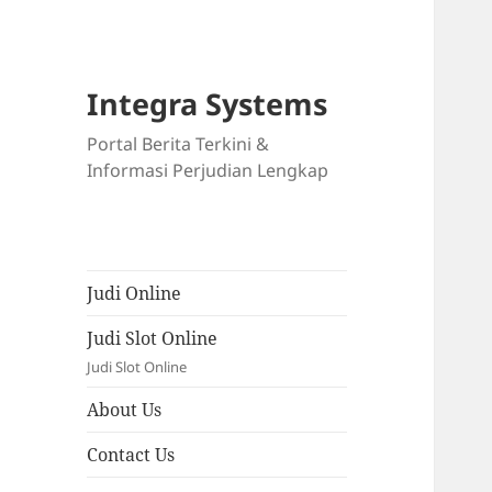
Integra Systems
Portal Berita Terkini &
Informasi Perjudian Lengkap
Judi Online
Judi Slot Online
Judi Slot Online
About Us
Contact Us