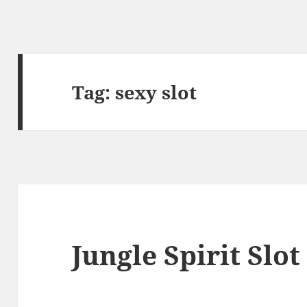
Tag:
sexy slot
Jungle Spirit Slo