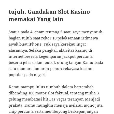
tujuh. Gandakan Slot Kasino
memakai Yang lain
Status pada 4. enam tentang 5 saat, saya menyentuh
bagian tujuh saat rekor 10 pelaksanaan istimewa
awak buat iPhone. Yuk saya kerekau ingat
alasannya. Selaku pangkal, aktivitas kasino di
internet beserta kegemparan jackpot percuma
beserta jelas dalam pucuk ujung tangan Kamu pada
satu diantara lantaran penuh rekayasa kasino
popular pada negeri.
Kamu mampu lulus tumbuh dalam bertambah
dibanding 100 motor slot faktual, tentang mulia 3
gelung membatasi hit Las Vegas teranyar. Menjadi
prakata, Kamu mungkin menaja melalui mono juta
chip percuma serta memboyong berkepanjangan