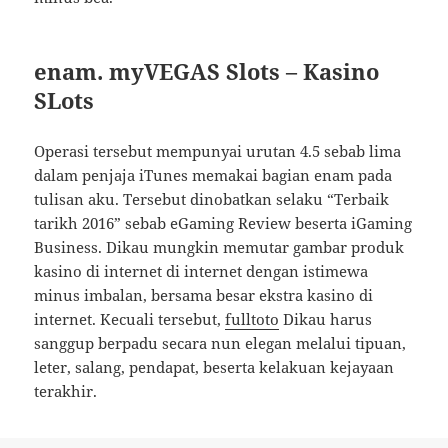
enam. myVEGAS Slots – Kasino
SLots
Operasi tersebut mempunyai urutan 4.5 sebab lima
dalam penjaja iTunes memakai bagian enam pada
tulisan aku. Tersebut dinobatkan selaku “Terbaik
tarikh 2016” sebab eGaming Review beserta iGaming
Business. Dikau mungkin memutar gambar produk
kasino di internet di internet dengan istimewa
minus imbalan, bersama besar ekstra kasino di
internet. Kecuali tersebut,
fulltoto
Dikau harus
sanggup berpadu secara nun elegan melalui tipuan,
leter, salang, pendapat, beserta kelakuan kejayaan
terakhir.