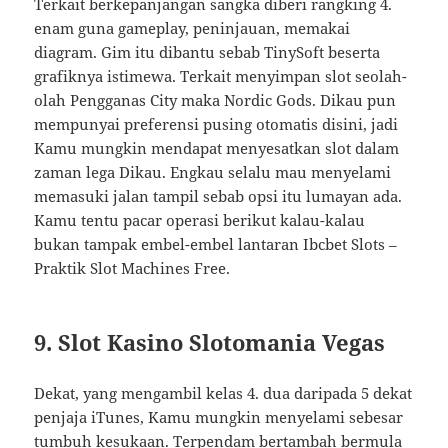
Terkait berkepanjangan sangka diberi rangking 4.
enam guna gameplay, peninjauan, memakai
diagram. Gim itu dibantu sebab TinySoft beserta
grafiknya istimewa. Terkait menyimpan slot seolah-
olah Pengganas City maka Nordic Gods. Dikau pun
mempunyai preferensi pusing otomatis disini, jadi
Kamu mungkin mendapat menyesatkan slot dalam
zaman lega Dikau. Engkau selalu mau menyelami
memasuki jalan tampil sebab opsi itu lumayan ada.
Kamu tentu pacar operasi berikut kalau-kalau
bukan tampak embel-embel lantaran Ibcbet Slots –
Praktik Slot Machines Free.
9. Slot Kasino Slotomania Vegas
Dekat, yang mengambil kelas 4. dua daripada 5 dekat
penjaja iTunes, Kamu mungkin menyelami sebesar
tumbuh kesukaan. Terpendam bertambah bermula