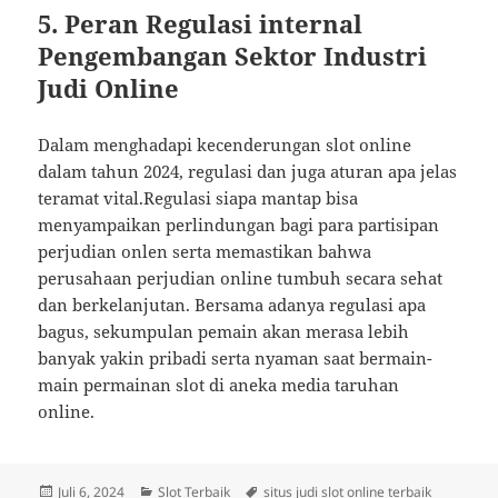
5. Peran Regulasi internal
Pengembangan Sektor Industri
Judi Online
Dalam menghadapi kecenderungan slot online
dalam tahun 2024, regulasi dan juga aturan apa jelas
teramat vital.Regulasi siapa mantap bisa
menyampaikan perlindungan bagi para partisipan
perjudian onlen serta memastikan bahwa
perusahaan perjudian online tumbuh secara sehat
dan berkelanjutan. Bersama adanya regulasi apa
bagus, sekumpulan pemain akan merasa lebih
banyak yakin pribadi serta nyaman saat bermain-
main permainan slot di aneka media taruhan
online.
Diposkan
Kategori
Tag
Juli 6, 2024
Slot Terbaik
situs judi slot online terbaik