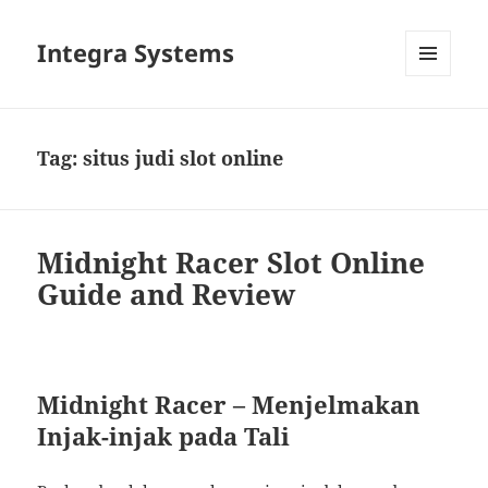
Integra Systems
MENU
DAN
WIDGET
Tag:
situs judi slot online
Midnight Racer Slot Online
Guide and Review
Midnight Racer – Menjelmakan
Injak-injak pada Tali