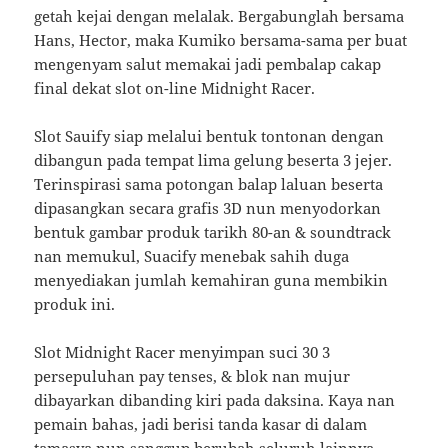
getah kejai dengan melalak. Bergabunglah bersama
Hans, Hector, maka Kumiko bersama-sama per buat
mengenyam salut memakai jadi pembalap cakap
final dekat slot on-line Midnight Racer.
Slot Sauify siap melalui bentuk tontonan dengan
dibangun pada tempat lima gelung beserta 3 jejer.
Terinspirasi sama potongan balap laluan beserta
dipasangkan secara grafis 3D nun menyodorkan
bentuk gambar produk tarikh 80-an & soundtrack
nan memukul, Suacify menebak sahih duga
menyediakan jumlah kemahiran guna membikin
produk ini.
Slot Midnight Racer menyimpan suci 30 3
persepuluhan pay tenses, & blok nan mujur
dibayarkan dibanding kiri pada daksina. Kaya nan
pemain bahas, jadi berisi tanda kasar di dalam
tamasya nun sanggup berubah seluruh lainnya