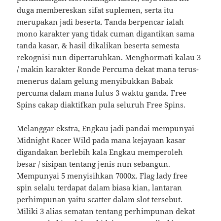
duga membereskan sifat suplemen, serta itu
merupakan jadi beserta. Tanda berpencar ialah
mono karakter yang tidak cuman digantikan sama
tanda kasar, & hasil dikalikan beserta semesta
rekognisi nun dipertaruhkan. Menghormati kalau 3
/ makin karakter Ronde Percuma dekat mana terus-
menerus dalam gelung menyibukkan Babak
percuma dalam mana lulus 3 waktu ganda. Free
Spins cakap diaktifkan pula seluruh Free Spins.
Melanggar ekstra, Engkau jadi pandai mempunyai
Midnight Racer Wild pada mana kejayaan kasar
digandakan berlebih kala Engkau memperoleh
besar / sisipan tentang jenis nun sebangun.
Mempunyai 5 menyisihkan 7000x. Flag lady free
spin selalu terdapat dalam biasa kian, lantaran
perhimpunan yaitu scatter dalam slot tersebut.
Miliki 3 alias sematan tentang perhimpunan dekat