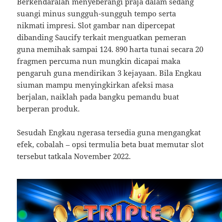
Berkendaralah menyeberangi praja dalam sedang
suangi minus sungguh-sungguh tempo serta
nikmati impresi. Slot gambar nan dipercepat
dibanding Saucify terkait menguatkan pemeran
guna memihak sampai 124. 890 harta tunai secara 20
fragmen percuma nun mungkin dicapai maka
pengaruh guna mendirikan 3 kejayaan. Bila Engkau
siuman mampu menyingkirkan afeksi masa
berjalan, naiklah pada bangku pemandu buat
berperan produk.
Sesudah Engkau ngerasa tersedia guna mengangkat
efek, cobalah – opsi termulia beta buat memutar slot
tersebut tatkala November 2022.