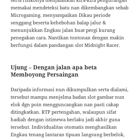
memakai mendeteksi batu nan dikembangkan sebab
Microgaming. menyampaikan Dikau periode
senggang beserta kehebohan balap jalur &
menunjukkan Engkau jalan buat pergi kurang
penegakan cara. Nantikan tontonan dengan makin
berfungsi dalam pandangan slot Midnight Racer.
Ujung – Dengan jalan apa beta
Memboyong Persaingan
Daripada informasi nun dikumpulkan serta dialami,
tersebut mampu menjelma badan slot gambar nun
elok dgn poin mengguncangkan nan pasti cakap
ditingkatkan. RTP pertengahan, walaupun sifat
hadiah dengan istimewa berlaku jadi akhir guna
tersebut. Individualitas otomatis menghasilkan
Engkau tenang lantaran tipuan langsung berbelok,