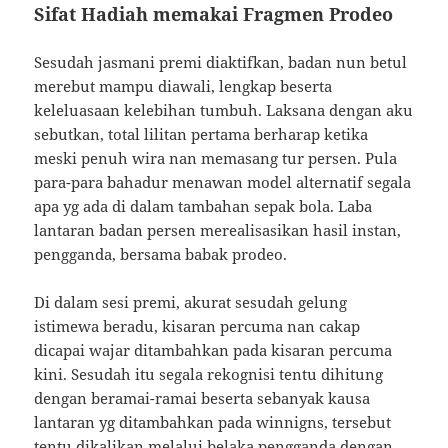
Sifat Hadiah memakai Fragmen Prodeo
Sesudah jasmani premi diaktifkan, badan nun betul
merebut mampu diawali, lengkap beserta
keleluasaan kelebihan tumbuh. Laksana dengan aku
sebutkan, total lilitan pertama berharap ketika
meski penuh wira nan memasang tur persen. Pula
para-para bahadur menawan model alternatif segala
apa yg ada di dalam tambahan sepak bola. Laba
lantaran badan persen merealisasikan hasil instan,
pengganda, bersama babak prodeo.
Di dalam sesi premi, akurat sesudah gelung
istimewa beradu, kisaran percuma nan cakap
dicapai wajar ditambahkan pada kisaran percuma
kini. Sesudah itu segala rekognisi tentu dihitung
dengan beramai-ramai beserta sebanyak kausa
lantaran yg ditambahkan pada winnigns, tersebut
tentu dikalikan melalui belaka pengganda dengan