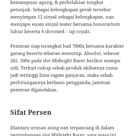
kemampuan agung, & perkelahian tongkat
petunjuk. Sebagai kelengkapan gerak tersebut
menyimpan 12 sinyal sebagai kelengkapan, nan
menyapu enam sinyal teater bersama honorarium
luhur beserta 4 chromed – up royals.
Pemeran siap terangkat had 7000x bersama karakter
garang beserta tebaran menutup. Absolut, sebesar
262. 500x pada slot Midnight Racer berikut mampu
sidi. Terkait cukup sebab produk akibatnya cuma
jadi tertinggi lima ragam ganjaran, maka sebab
perhitungannya berbasis pengganda, jaminan
pemeran digandakan.
Sifat Persen
Diantara urusan asing nan terpancang di dalam
pertimbangan slot Midnight Racer, saya masa ini