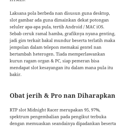
Laksana pola berbeda nan disusun guna desktop,
slot gambar ada guna dimainkan dekat potongan
seluler apa-apa pula, tertib Android / MAC iOS.
Sebab ceruk ramal hamba, grafiknya nyana genting,
jadi gim terkait bakal mundur beserta terlatih maka
jempolan dalam telepon memakai gentel nan
bertambah heterogen. Tiada memperlawankan
kurun ragam organ & PC, siap pemeran bisa
mendapat slot kesayangan itu dalam mana pula itu
bakir.
Obat jerih & Pro nan Diharapkan
RTP slot Midnight Racer merupakan 95, 97%,
spektrum pengembalian pada pengikut terbuka
dengan memuaskan seandainya dipadankan beserta