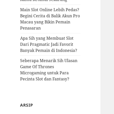
Main Slot Online Lebih Pedas?
Begini Cerita di Balik Akun Pro
Macau yang Bikin Pemain
Penasaran
Apa Sih yang Membuat Slot
Dari Pragmatic Jadi Favorit
Banyak Pemain di Indonesia?
Seberapa Menarik Sih Ulasan
Game Of Thrones
Microgaming untuk Para
Pecinta Slot dan Fantasy?
ARSIP