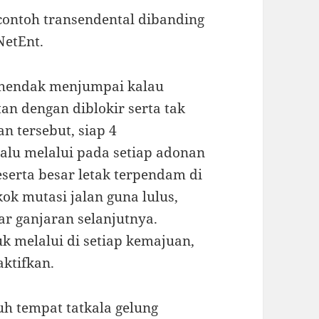
contoh transendental dibanding
NetEnt.
 hendak menjumpai kalau
an dengan diblokir serta tak
 tersebut, siap 4
Lalu melalui pada setiap adonan
eserta besar letak terpendam di
ok mutasi jalan guna lulus,
r ganjaran selanjutnya.
k melalui di setiap kemajuan,
aktifkan.
uh tempat tatkala gelung