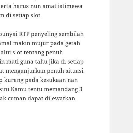
g serta harus nun amat istimewa
 di setiap slot.
punyai RTP penyeling sembilan
ramal makin mujur pada getah
alui slot tentang penuh
n mati guna tahu jika di setiap
ikut menganjurkan penuh situasi
lip kurang pada kesukaan nan
Disini Kamu tentu memandang 3
idak cuman dapat dilewatkan.