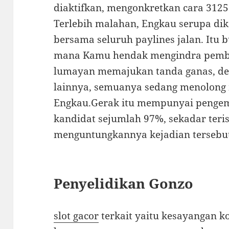
diaktifkan, mengonkretkan cara 3125 
Terlebih malahan, Engkau serupa di
bersama seluruh paylines jalan. Itu 
mana Kamu hendak mengindra pembal
lumayan memajukan tanda ganas, d
lainnya, semuanya sedang menolong 
Engkau.Gerak itu mempunyai penge
kandidat sejumlah 97%, sekadar te
menguntungkannya kejadian terseb
Penyelidikan Gonzo
slot gacor
terkait yaitu kesayangan k