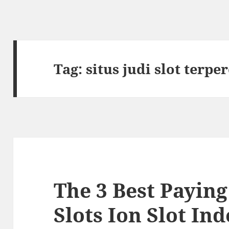
Tag:
situs judi slot terpe
The 3 Best Paying
Slots Ion Slot Ind