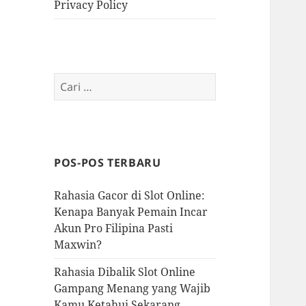
Privacy Policy
Cari
untuk:
POS-POS TERBARU
Rahasia Gacor di Slot Online:
Kenapa Banyak Pemain Incar
Akun Pro Filipina Pasti
Maxwin?
Rahasia Dibalik Slot Online
Gampang Menang yang Wajib
Kamu Ketahui Sekarang