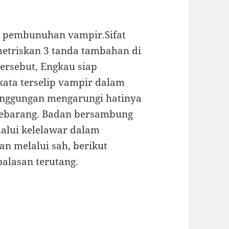
i pembunuhan vampir.Sifat
metriskan 3 tanda tambahan di
tersebut, Engkau siap
ata terselip vampir dalam
nggungan mengarungi hatinya
n sebarang. Badan bersambung
alui kelelawar dalam
n melalui sah, berikut
lasan terutang.