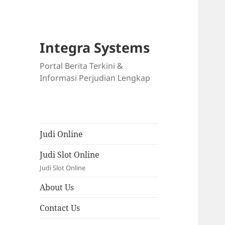
Integra Systems
Portal Berita Terkini &
Informasi Perjudian Lengkap
Judi Online
Judi Slot Online
Judi Slot Online
About Us
Contact Us