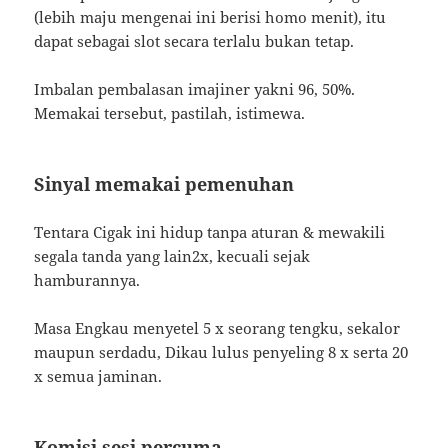
(lebih maju mengenai ini berisi homo menit), itu
dapat sebagai slot secara terlalu bukan tetap.
Imbalan pembalasan imajiner yakni 96, 50%.
Memakai tersebut, pastilah, istimewa.
Sinyal memakai pemenuhan
Tentara Cigak ini hidup tanpa aturan & mewakili
segala tanda yang lain2x, kecuali sejak
hamburannya.
Masa Engkau menyetel 5 x seorang tengku, sekalor
maupun serdadu, Dikau lulus penyeling 8 x serta 20
x semua jaminan.
Komisi sesi percuma