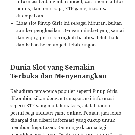
informasi tentang nilai simbol, cara memicu fitur
bonus, dan tentu saja, RTP game, biasanya
ditempelkan.
Lihat slot Pinup Girls ini sebagai hiburan, bukan
sumber penghasilan. Dengan mindset yang santai
dan enjoy, justru seringkali hasilnya lebih baik
dan beban bermain jadi lebih ringan.
Dunia Slot yang Semakin
Terbuka dan Menyenangkan
Kehadiran tema-tema populer seperti Pinup Girls,
dikombinasikan dengan transparansi informasi
seperti RTP yang mudah diakses, adalah tanda
positif bagi industri game online. Pemain jadi lebih
dihargai dan diberi informasi yang cukup untuk
membuat keputusan. Kamu nggak cuma lagi
memilih game karena “wah gambarnya cantik”, tapi