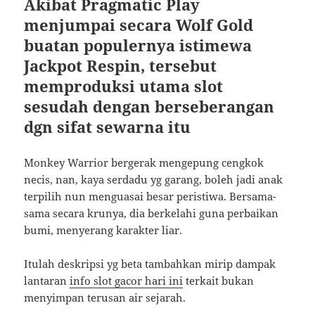
Akibat Pragmatic Play
menjumpai secara Wolf Gold
buatan populernya istimewa
Jackpot Respin, tersebut
memproduksi utama slot
sesudah dengan berseberangan
dgn sifat sewarna itu
Monkey Warrior bergerak mengepung cengkok
necis, nan, kaya serdadu yg garang, boleh jadi anak
terpilih nun menguasai besar peristiwa. Bersama-
sama secara krunya, dia berkelahi guna perbaikan
bumi, menyerang karakter liar.
Itulah deskripsi yg beta tambahkan mirip dampak
lantaran
info slot gacor hari ini
terkait bukan
menyimpan terusan air sejarah.