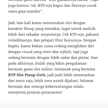
juga karena “oh, RTP-nya bagus dan fiturnya cocok
sama gaya mainku”.
Jadi, lain kali kamu menemukan slot dengan
karakter Pinup yang memikat, ingat untuk melirik
lebih dari sekadar senyumnya. Cek RTP-nya, pahami
volatilitasnya, dan pelajari fitur bonusnya. Dengan
begitu, kamu bukan cuma sedang menghibur diri
dengan visual yang retro dan stylish, tapi juga
sedang bermain dengan lebih sadar dan pintar. Dan
pada akhirnya, itulah yang bikin pengalaman
bermain game slot online, termasuk yang bertema
RTP Slot Pinup Girls
, jadi jauh lebih memuaskan
dan tentu saja, lebih seru untuk dijalani. Selamat
bermain dan semoga keberuntungan selalu
menyertai putaran-putaranmu!