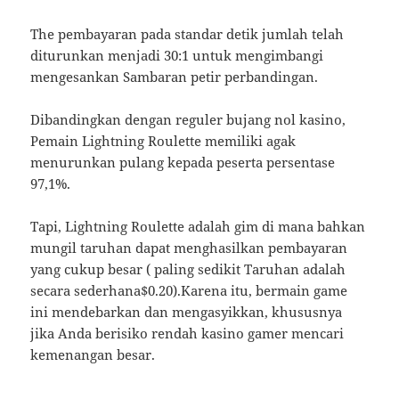
The pembayaran pada standar detik jumlah telah
diturunkan menjadi 30:1 untuk mengimbangi
mengesankan Sambaran petir perbandingan.
Dibandingkan dengan reguler bujang nol kasino,
Pemain Lightning Roulette memiliki agak
menurunkan pulang kepada peserta persentase
97,1%.
Tapi, Lightning Roulette adalah gim di mana bahkan
mungil taruhan dapat menghasilkan pembayaran
yang cukup besar ( paling sedikit Taruhan adalah
secara sederhana$0.20).Karena itu, bermain game
ini mendebarkan dan mengasyikkan, khususnya
jika Anda berisiko rendah kasino gamer mencari
kemenangan besar.