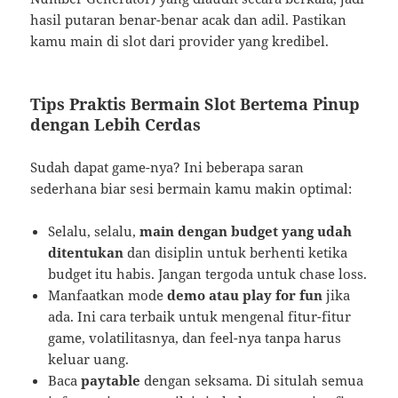
hasil putaran benar-benar acak dan adil. Pastikan
kamu main di slot dari provider yang kredibel.
Tips Praktis Bermain Slot Bertema Pinup
dengan Lebih Cerdas
Sudah dapat game-nya? Ini beberapa saran
sederhana biar sesi bermain kamu makin optimal:
Selalu, selalu,
main dengan budget yang udah
ditentukan
dan disiplin untuk berhenti ketika
budget itu habis. Jangan tergoda untuk chase loss.
Manfaatkan mode
demo atau play for fun
jika
ada. Ini cara terbaik untuk mengenal fitur-fitur
game, volatilitasnya, dan feel-nya tanpa harus
keluar uang.
Baca
paytable
dengan seksama. Di situlah semua