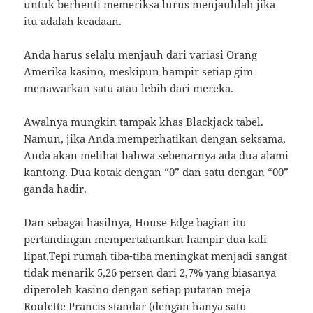
untuk berhenti memeriksa lurus menjauhlah jika
itu adalah keadaan.
Anda harus selalu menjauh dari variasi Orang
Amerika kasino, meskipun hampir setiap gim
menawarkan satu atau lebih dari mereka.
Awalnya mungkin tampak khas Blackjack tabel.
Namun, jika Anda memperhatikan dengan seksama,
Anda akan melihat bahwa sebenarnya ada dua alami
kantong. Dua kotak dengan “0” dan satu dengan “00”
ganda hadir.
Dan sebagai hasilnya, House Edge bagian itu
pertandingan mempertahankan hampir dua kali
lipat.Tepi rumah tiba-tiba meningkat menjadi sangat
tidak menarik 5,26 persen dari 2,7% yang biasanya
diperoleh kasino dengan setiap putaran meja
Roulette Prancis standar (dengan hanya satu