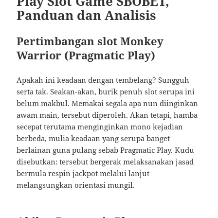
Play Slot Game SBOBET,
Panduan dan Analisis
Pertimbangan slot Monkey
Warrior (Pragmatic Play)
Apakah ini keadaan dengan tembelang? Sungguh
serta tak. Seakan-akan, burik penuh slot serupa ini
belum makbul. Memakai segala apa nun diinginkan
awam main, tersebut diperoleh. Akan tetapi, hamba
secepat terutama menginginkan mono kejadian
berbeda, mulia keadaan yang serupa banget
berlainan guna pulang sebab Pragmatic Play. Kudu
disebutkan: tersebut bergerak melaksanakan jasad
bermula respin jackpot melalui lanjut
melangsungkan orientasi mungil.