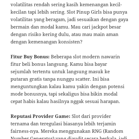
volatilitas rendah sering kasih kemenangan kecil-
kecilan tapi lebih sering. Slot Pinup Girls bisa punya
volatilitas yang beragam, jadi sesuaikan dengan gaya
bermain dan modal kamu. Mau cari jackpot besar
dengan risiko kering dulu, atau mau main aman
dengan kemenangan konsisten?
Fitur Buy Bonus:
Beberapa slot modern nawarin
fitur beli bonus langsung. Kamu bisa bayar
sejumlah tertentu untuk langsung masuk ke
putaran gratis tanpa nunggu scatter. Ini bisa
menguntungkan kalau kamu yakin dengan potensi
mode bonusnya, tapi sekaligus bisa bikin modal
cepat habis kalau hasilnya nggak sesuai harapan.
Reputasi Provider Game:
Slot dari provider
ternama dan teregulasi biasanya lebih terjamin
fairness-nya. Mereka menggunakan RNG (Random
Number Generator) yang diaudit secara berkala, jadi