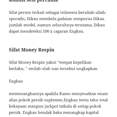
Sifat persen terkait sebagai istimewa berubah-ubah:
sporadis, Dikau membela gadaian sempurna Dikau
jumlah model, namun seluruhnya terutama, Dikau
dapat mendeteksi 100 x cagaran Engkau.
Sifat Money Respin
Sifat Money Respin yakni “tempat kepelikan
berlaku, ” seolah-olah nan tersebut ungkapkan.
Engkau
memenangkannya apabila Kamu menyesatkan enam
alias pokok persik suplemen.Engkau tentu tahu total
kekayaan maupun jackpot tatkala di setiap pokok
persik. Engkau hendak baka menangkap kapital