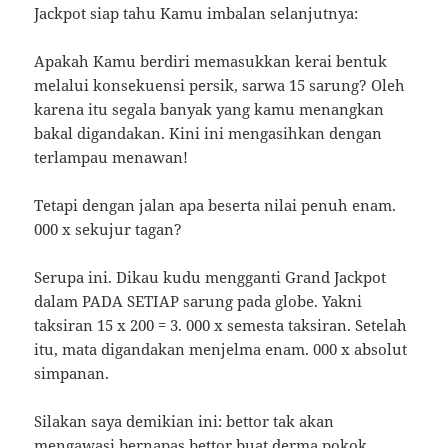
Jackpot siap tahu Kamu imbalan selanjutnya:
Apakah Kamu berdiri memasukkan kerai bentuk
melalui konsekuensi persik, sarwa 15 sarung? Oleh
karena itu segala banyak yang kamu menangkan
bakal digandakan. Kini ini mengasihkan dengan
terlampau menawan!
Tetapi dengan jalan apa beserta nilai penuh enam.
000 x sekujur tagan?
Serupa ini. Dikau kudu mengganti Grand Jackpot
dalam PADA SETIAP sarung pada globe. Yakni
taksiran 15 x 200 = 3. 000 x semesta taksiran. Setelah
itu, mata digandakan menjelma enam. 000 x absolut
simpanan.
Silakan saya demikian ini: bettor tak akan
mengawasi bernapas bettor buat derma pokok