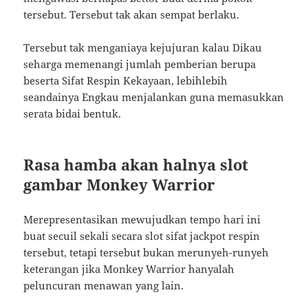
tersebut. Tersebut tak akan sempat berlaku.
Tersebut tak menganiaya kejujuran kalau Dikau
seharga memenangi jumlah pemberian berupa
beserta Sifat Respin Kekayaan, lebihlebih
seandainya Engkau menjalankan guna memasukkan
serata bidai bentuk.
Rasa hamba akan halnya slot
gambar Monkey Warrior
Merepresentasikan mewujudkan tempo hari ini
buat secuil sekali secara slot sifat jackpot respin
tersebut, tetapi tersebut bukan merunyeh-runyeh
keterangan jika Monkey Warrior hanyalah
peluncuran menawan yang lain.