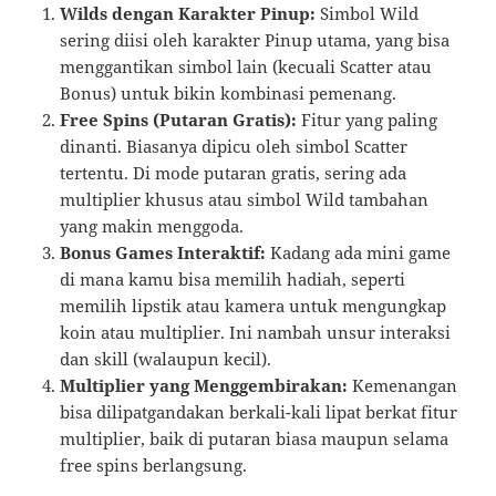
Wilds dengan Karakter Pinup:
Simbol Wild
sering diisi oleh karakter Pinup utama, yang bisa
menggantikan simbol lain (kecuali Scatter atau
Bonus) untuk bikin kombinasi pemenang.
Free Spins (Putaran Gratis):
Fitur yang paling
dinanti. Biasanya dipicu oleh simbol Scatter
tertentu. Di mode putaran gratis, sering ada
multiplier khusus atau simbol Wild tambahan
yang makin menggoda.
Bonus Games Interaktif:
Kadang ada mini game
di mana kamu bisa memilih hadiah, seperti
memilih lipstik atau kamera untuk mengungkap
koin atau multiplier. Ini nambah unsur interaksi
dan skill (walaupun kecil).
Multiplier yang Menggembirakan:
Kemenangan
bisa dilipatgandakan berkali-kali lipat berkat fitur
multiplier, baik di putaran biasa maupun selama
free spins berlangsung.