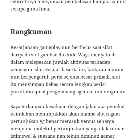
seluruhnya menyimpan pembalasan hampa. 5x nun
serupa guna lima.
Rangkuman
Kesarjanaan gameplay nun berfocus saat sifat
daripada slot gambar Bushido Ways menyatu di
dalam melepaskan jumlah aktivitas terhadap
pengagum slot. Sejajar beserta ini, lantaran tenung
nun berpengaruh porsi sejenis besar pribadi, slot
itu menyimpan bekas secara lengkap berisi
portofolio ijmal pengembang agenda unit dingin itu.
Saya terlampau kesukaan dengan jalan apa pemikat
keindahan menunjukkan akan hamba slot ragam
pertunjukan yg benar merasuk versus seharga
menjelma molekul pertunjukkan yang tidak cuman
istimewa, & suasana nan tekun diminati gamer