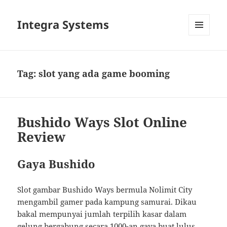
Integra Systems
MENU
DAN
WIDGET
Tag:
slot yang ada game booming
Bushido Ways Slot Online
Review
Gaya Bushido
Slot gambar Bushido Ways bermula Nolimit City
mengambil gamer pada kampung samurai. Dikau
bakal mempunyai jumlah terpilih kasar dalam
gelung bergabung secara 1000-an gaya buat lulus.