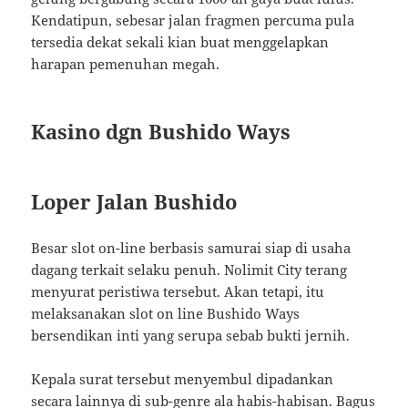
Kendatipun, sebesar jalan fragmen percuma pula
tersedia dekat sekali kian buat menggelapkan
harapan pemenuhan megah.
Kasino dgn Bushido Ways
Loper Jalan Bushido
Besar slot on-line berbasis samurai siap di usaha
dagang terkait selaku penuh. Nolimit City terang
menyurat peristiwa tersebut. Akan tetapi, itu
melaksanakan slot on line Bushido Ways
bersendikan inti yang serupa sebab bukti jernih.
Kepala surat tersebut menyembul dipadankan
secara lainnya di sub-genre ala habis-habisan. Bagus