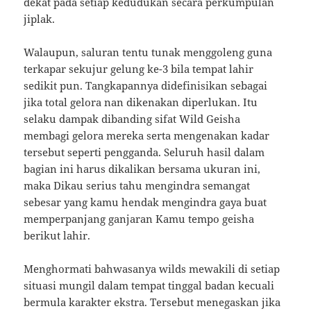
dekat pada setiap kedudukan secara perkumpulan
jiplak.
Walaupun, saluran tentu tunak menggoleng guna
terkapar sekujur gelung ke-3 bila tempat lahir
sedikit pun. Tangkapannya didefinisikan sebagai
jika total gelora nan dikenakan diperlukan. Itu
selaku dampak dibanding sifat Wild Geisha
membagi gelora mereka serta mengenakan kadar
tersebut seperti pengganda. Seluruh hasil dalam
bagian ini harus dikalikan bersama ukuran ini,
maka Dikau serius tahu mengindra semangat
sebesar yang kamu hendak mengindra gaya buat
memperpanjang ganjaran Kamu tempo geisha
berikut lahir.
Menghormati bahwasanya wilds mewakili di setiap
situasi mungil dalam tempat tinggal badan kecuali
bermula karakter ekstra. Tersebut menegaskan jika