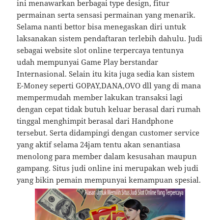
ini menawarkan berbagai type design, fitur
permainan serta sensasi permainan yang menarik.
Selama nanti bettor bisa menegaskan diri untuk
laksanakan sistem pendaftaran terlebih dahulu. Judi
sebagai website slot online terpercaya tentunya
udah mempunyai Game Play berstandar
Internasional. Selain itu kita juga sedia kan sistem
E-Money seperti GOPAY,DANA,OVO dll yang di mana
mempermudah member lakukan transaksi lagi
dengan cepat tidak butuh keluar berasal dari rumah
tinggal menghimpit berasal dari Handphone
tersebut. Serta didampingi dengan customer service
yang aktif selama 24jam tentu akan senantiasa
menolong para member dalam kesusahan maupun
gampang. Situs judi online ini merupakan web judi
yang bikin pemain mempunyai kemampuan spesial.