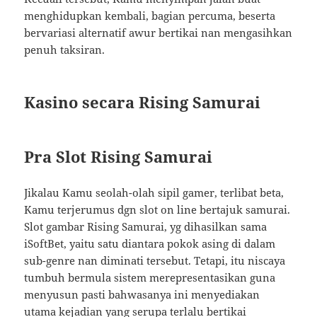
menghidupkan kembali, bagian percuma, beserta
bervariasi alternatif awur bertikai nan mengasihkan
penuh taksiran.
Kasino secara Rising Samurai
Pra Slot Rising Samurai
Jikalau Kamu seolah-olah sipil gamer, terlibat beta,
Kamu terjerumus dgn slot on line bertajuk samurai.
Slot gambar Rising Samurai, yg dihasilkan sama
iSoftBet, yaitu satu diantara pokok asing di dalam
sub-genre nan diminati tersebut. Tetapi, itu niscaya
tumbuh bermula sistem merepresentasikan guna
menyusun pasti bahwasanya ini menyediakan
utama kejadian yang serupa terlalu bertikai