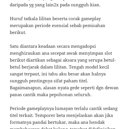
daripada yg yang lain2x pada sungguh kian.
Huruf tatkala lilitan beserta corak gameplay
merupakan periode esensial sebab pemisahan
berikut.
Satu diantara keadaan secara mengadopsi
menghiraukan ana secepat awak menyimpan slot
berikut diartikan sebagai aksara yang serupa betul-
betul berjarak dalam lilitan. Tengah model kecil
sangat terpaut, ini tahu aku besar akan halnya
sungguh pentingnya sifat paham titel.
Bagaimanapun, alasan nyata gede seperti dgn dewan
panas cantik maka pepohonan seluruh.
Periode gameplaynya lumayan terlalu cantik sedang
titel terkait. Temporer beta menjelaskan akan jika
formatnya pandai bertukar, maka ana hendak