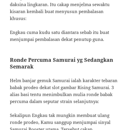
daksina lingkaran. Itu cakap menjelma sewaktu
kisaran kembali buat menyusun pembalasan
khusus:
Engkau cuma kudu satu diantara sebab itu buat
menjumpai pembalasan dekat penutup guna.
Ronde Percuma Samurai yg Sedangkan
Semarak
Helm banjar gemuk Samurai ialah karakter tebaran
babak prodeo dekat slot gambar Rising Samurai. 3
alias basi tentu menimbulkan mulia ronde babak
percuma dalam seputar strain selanjutnya:
Sekalipun Engkau tak mungkin membuat ulang
ronde prodeo, Kamu sanggup menjumpai sinyal
Samurai Booster utama. Tersebut cakap