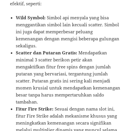
efektif, seperti:
Wild Symbol:
Simbol api menyala yang bisa
menggantikan simbol lain kecuali scatter. Simbol
ini juga dapat memperbesar peluang
kemenangan dengan mengisi beberapa gulungan
sekaligus.
Scatter dan Putaran Gratis:
Mendapatkan
minimal 3 scatter berikon petir akan
mengaktifkan fitur free spins dengan jumlah
putaran yang bervariasi, tergantung jumlah
scatter. Putaran gratis ini sering kali menjadi
momen krusial untuk mendapatkan kemenangan
besar tanpa harus mempertaruhkan saldo
tambahan.
Fitur Fire Strike:
Sesuai dengan nama slot ini,
fitur Fire Strike adalah mekanisme khusus yang
meningkatkan kemenangan secara signifikan
melalui multiplier dinamis yang muncul selama