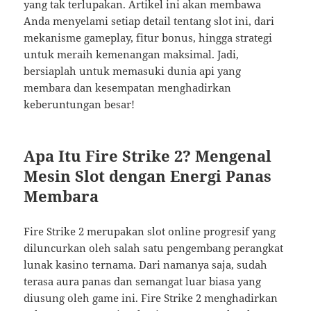
yang tak terlupakan. Artikel ini akan membawa
Anda menyelami setiap detail tentang slot ini, dari
mekanisme gameplay, fitur bonus, hingga strategi
untuk meraih kemenangan maksimal. Jadi,
bersiaplah untuk memasuki dunia api yang
membara dan kesempatan menghadirkan
keberuntungan besar!
Apa Itu Fire Strike 2? Mengenal
Mesin Slot dengan Energi Panas
Membara
Fire Strike 2 merupakan slot online progresif yang
diluncurkan oleh salah satu pengembang perangkat
lunak kasino ternama. Dari namanya saja, sudah
terasa aura panas dan semangat luar biasa yang
diusung oleh game ini. Fire Strike 2 menghadirkan