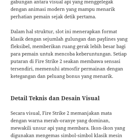
gabungan antara visual api yang menggelegak
dengan animasi modern yang mampu menarik
perhatian pemain sejak detik pertama.
Dalam hal struktur, slot ini menerapkan format
klasik dengan sejumlah gulungan dan paylines yang
fleksibel, memberikan ruang gerak lebih besar bagi
para pemain untuk mencoba keberuntungan. Setiap
putaran di Fire Strike 2 seakan membawa sensasi
tersendiri, memenuhi atmosfir permainan dengan
ketegangan dan peluang bonus yang menarik.
Detail Teknis dan Desain Visual
Secara visual, Fire Strike 2 memanjakan mata
dengan warna merah-oranye yang dominan,
mewakili unsur api yang membara. Ikon-ikon yang
digunakan mengemas simbol-simbol klasik mesin