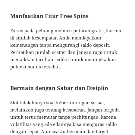
Manfaatkan Fitur Free Spins
Fokus pada peluang memicu putaran gratis, karena
di sinilah kesempatan Anda mendapatkan
kemenangan tanpa mengurangi saldo deposit.
Perhatikan jumlah scatter dan jangan ragu untuk
menaikkan taruhan sedikit untuk meningkatkan
potensi bonus tersebut.
Bermain dengan Sabar dan Disiplin
Slot tidak hanya soal keberuntungan sesaat,
melainkan juga tentang kesabaran. Jangan tergoda
untuk terus memutar tanpa perhitungan, karena
volatilitas yang ada edannya bisa menguras saldo
dengan cepat. Atur waktu bermain dan target