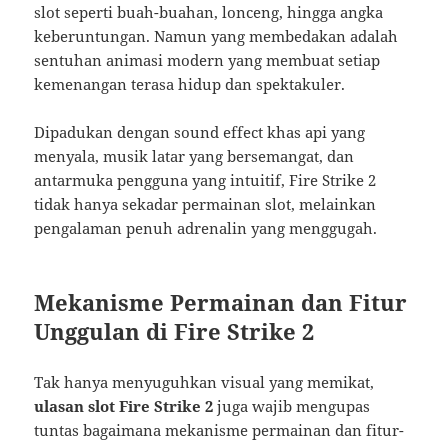
slot seperti buah-buahan, lonceng, hingga angka
keberuntungan. Namun yang membedakan adalah
sentuhan animasi modern yang membuat setiap
kemenangan terasa hidup dan spektakuler.
Dipadukan dengan sound effect khas api yang
menyala, musik latar yang bersemangat, dan
antarmuka pengguna yang intuitif, Fire Strike 2
tidak hanya sekadar permainan slot, melainkan
pengalaman penuh adrenalin yang menggugah.
Mekanisme Permainan dan Fitur
Unggulan di Fire Strike 2
Tak hanya menyuguhkan visual yang memikat,
ulasan slot Fire Strike 2
juga wajib mengupas
tuntas bagaimana mekanisme permainan dan fitur-