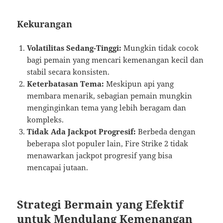
Kekurangan
Volatilitas Sedang-Tinggi:
Mungkin tidak cocok
bagi pemain yang mencari kemenangan kecil dan
stabil secara konsisten.
Keterbatasan Tema:
Meskipun api yang
membara menarik, sebagian pemain mungkin
menginginkan tema yang lebih beragam dan
kompleks.
Tidak Ada Jackpot Progresif:
Berbeda dengan
beberapa slot populer lain, Fire Strike 2 tidak
menawarkan jackpot progresif yang bisa
mencapai jutaan.
Strategi Bermain yang Efektif
untuk Mendulang Kemenangan