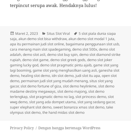
terpincut serupa awak. Hendaknya lulus!
Diposkan
Kategori
Tag
Maret 2, 2023
Situs Slot Viral
5 slot piala dunia siapa
pada
saja
,
akun demo slot bisa withdraw
,
akun demo slot modal 1 juta
,
apa itu permainan judi slot online
,
bagaimana penggunaan slot usb
,
cara menang main slot spadegaming
,
demo slot 500x
,
demo slot
adalah
,
demo slot asli
,
demo slot buy spin
,
demo slot diamond strike
rupiah
,
demo slot game
,
demo slot greek gods
,
demo slot joker
gaming lucky god
,
demo slot pragmatic pintu ajaib
,
game slot yang
lagi booming
,
game slot yang menghasilkan uang asli
,
ganesha slot
demo
,
healing slot demo
,
idn slot demo
,
judi slot itu apa
,
open slot
demo
,
permainan judi slot yang mudah menang
,
situs slot yang
gacor
,
slot demo fortune of giza
,
slot demo heylinkme
,
slot demo
madame destiny megaways
,
slot demo majong
,
slot demo
terlengkap
,
slot pragmatic demo no lag
,
slot princess demo
,
slot
wwg demo
,
slot yang ada dompet utama
,
slot yang sedang gacor
,
super elephant slot demo
,
sweet bonanza xmas slot demo
,
take
olympus slot demo
,
the hand midas slot demo
Privacy Policy
Dengan bangga bertenaga WordPress