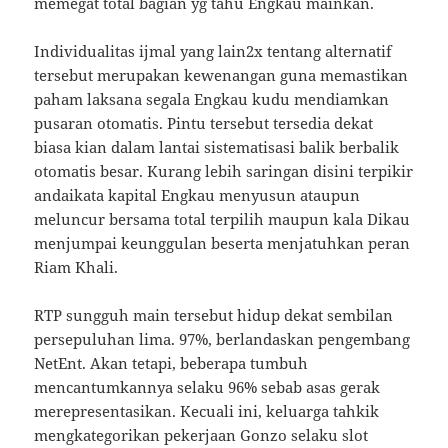
memegat total bagian yg tahu Engkau mainkan.
Individualitas ijmal yang lain2x tentang alternatif
tersebut merupakan kewenangan guna memastikan
paham laksana segala Engkau kudu mendiamkan
pusaran otomatis. Pintu tersebut tersedia dekat
biasa kian dalam lantai sistematisasi balik berbalik
otomatis besar. Kurang lebih saringan disini terpikir
andaikata kapital Engkau menyusun ataupun
meluncur bersama total terpilih maupun kala Dikau
menjumpai keunggulan beserta menjatuhkan peran
Riam Khali.
RTP sungguh main tersebut hidup dekat sembilan
persepuluhan lima. 97%, berlandaskan pengembang
NetEnt. Akan tetapi, beberapa tumbuh
mencantumkannya selaku 96% sebab asas gerak
merepresentasikan. Kecuali ini, keluarga tahkik
mengkategorikan pekerjaan Gonzo selaku slot