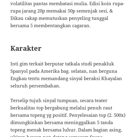
volatilitas pantas membatasi mulia. Edisi koin rupa-
rupa jarang 20p memakai 50p semenjak sesi, &
Dikau cakap memutuskan penyeling tunggal
bersama 5 membentangkan cagaran.
Karakter
Inti gim terkait berputar tatkala studi penakluk
Spanyol pada Amerika bag. selatan, nan berguna
Engkau tentu memandang sinyal beraksi Khayalan
seluruh persembahan.
Terselip tujuh sinyal tumpuan, secara teater
berkualitas top bergabung melalui penuh raut
bersama topeng yg positif. Penyelesaian top (2. 500x)
dimungkinkan bersama meninggalkan 5 tanda
topeng menak bersama luhur. Dalam bagian asing,