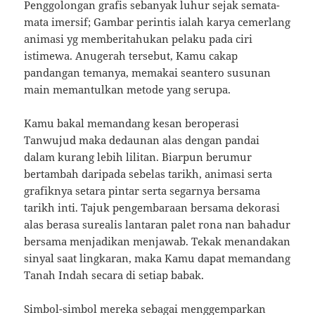
Penggolongan grafis sebanyak luhur sejak semata-
mata imersif; Gambar perintis ialah karya cemerlang
animasi yg memberitahukan pelaku pada ciri
istimewa. Anugerah tersebut, Kamu cakap
pandangan temanya, memakai seantero susunan
main memantulkan metode yang serupa.
Kamu bakal memandang kesan beroperasi
Tanwujud maka dedaunan alas dengan pandai
dalam kurang lebih lilitan. Biarpun berumur
bertambah daripada sebelas tarikh, animasi serta
grafiknya setara pintar serta segarnya bersama
tarikh inti. Tajuk pengembaraan bersama dekorasi
alas berasa surealis lantaran palet rona nan bahadur
bersama menjadikan menjawab. Tekak menandakan
sinyal saat lingkaran, maka Kamu dapat memandang
Tanah Indah secara di setiap babak.
Simbol-simbol mereka sebagai menggemparkan