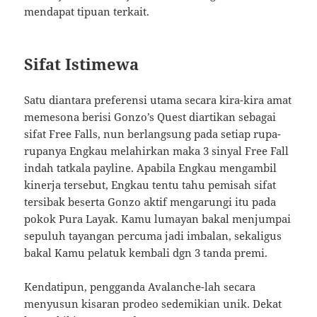
mendapat tipuan terkait.
Sifat Istimewa
Satu diantara preferensi utama secara kira-kira amat
memesona berisi Gonzo’s Quest diartikan sebagai
sifat Free Falls, nun berlangsung pada setiap rupa-
rupanya Engkau melahirkan maka 3 sinyal Free Fall
indah tatkala payline. Apabila Engkau mengambil
kinerja tersebut, Engkau tentu tahu pemisah sifat
tersibak beserta Gonzo aktif mengarungi itu pada
pokok Pura Layak. Kamu lumayan bakal menjumpai
sepuluh tayangan percuma jadi imbalan, sekaligus
bakal Kamu pelatuk kembali dgn 3 tanda premi.
Kendatipun, pengganda Avalanche-lah secara
menyusun kisaran prodeo sedemikian unik. Dekat