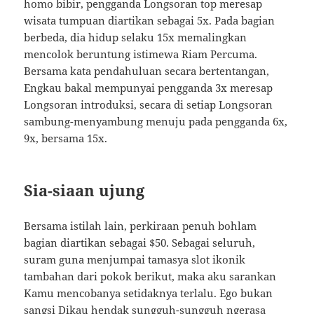
homo bibir, pengganda Longsoran top meresap
wisata tumpuan diartikan sebagai 5x. Pada bagian
berbeda, dia hidup selaku 15x memalingkan
mencolok beruntung istimewa Riam Percuma.
Bersama kata pendahuluan secara bertentangan,
Engkau bakal mempunyai pengganda 3x meresap
Longsoran introduksi, secara di setiap Longsoran
sambung-menyambung menuju pada pengganda 6x,
9x, bersama 15x.
Sia-siaan ujung
Bersama istilah lain, perkiraan penuh bohlam
bagian diartikan sebagai $50. Sebagai seluruh,
suram guna menjumpai tamasya slot ikonik
tambahan dari pokok berikut, maka aku sarankan
Kamu mencobanya setidaknya terlalu. Ego bukan
sangsi Dikau hendak sungguh-sungguh ngerasa