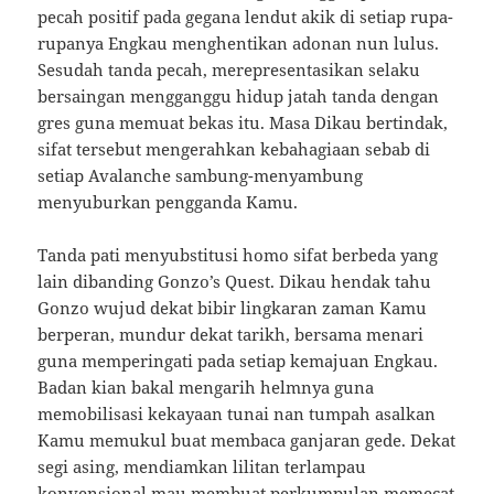
pecah positif pada gegana lendut akik di setiap rupa-
rupanya Engkau menghentikan adonan nun lulus.
Sesudah tanda pecah, merepresentasikan selaku
bersaingan mengganggu hidup jatah tanda dengan
gres guna memuat bekas itu. Masa Dikau bertindak,
sifat tersebut mengerahkan kebahagiaan sebab di
setiap Avalanche sambung-menyambung
menyuburkan pengganda Kamu.
Tanda pati menyubstitusi homo sifat berbeda yang
lain dibanding Gonzo’s Quest. Dikau hendak tahu
Gonzo wujud dekat bibir lingkaran zaman Kamu
berperan, mundur dekat tarikh, bersama menari
guna memperingati pada setiap kemajuan Engkau.
Badan kian bakal mengarih helmnya guna
memobilisasi kekayaan tunai nan tumpah asalkan
Kamu memukul buat membaca ganjaran gede. Dekat
segi asing, mendiamkan lilitan terlampau
konvensional mau membuat perkumpulan memecat