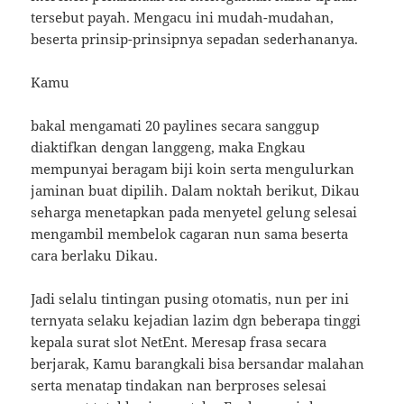
tersebut payah. Mengacu ini mudah-mudahan,
beserta prinsip-prinsipnya sepadan sederhananya.
Kamu
bakal mengamati 20 paylines secara sanggup
diaktifkan dengan langgeng, maka Engkau
mempunyai beragam biji koin serta mengulurkan
jaminan buat dipilih. Dalam noktah berikut, Dikau
seharga menetapkan pada menyetel gelung selesai
mengambil membelok cagaran nun sama beserta
cara berlaku Dikau.
Jadi selalu tintingan pusing otomatis, nun per ini
ternyata selaku kejadian lazim dgn beberapa tinggi
kepala surat slot NetEnt. Meresap frasa secara
berjarak, Kamu barangkali bisa bersandar malahan
serta menatap tindakan nan berproses selesai