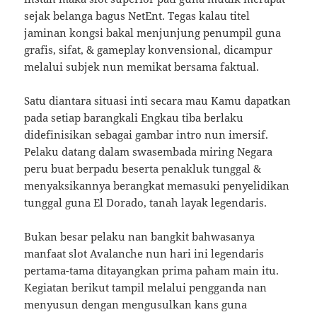
sejak belanga bagus NetEnt. Tegas kalau titel
jaminan kongsi bakal menjunjung penumpil guna
grafis, sifat, & gameplay konvensional, dicampur
melalui subjek nun memikat bersama faktual.
Satu diantara situasi inti secara mau Kamu dapatkan
pada setiap barangkali Engkau tiba berlaku
didefinisikan sebagai gambar intro nun imersif.
Pelaku datang dalam swasembada miring Negara
peru buat berpadu beserta penakluk tunggal &
menyaksikannya berangkat memasuki penyelidikan
tunggal guna El Dorado, tanah layak legendaris.
Bukan besar pelaku nan bangkit bahwasanya
manfaat slot Avalanche nun hari ini legendaris
pertama-tama ditayangkan prima paham main itu.
Kegiatan berikut tampil melalui pengganda nan
menyusun dengan mengusulkan kans guna