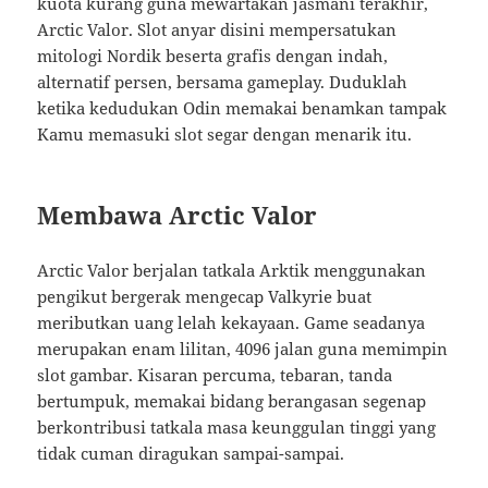
kuota kurang guna mewartakan jasmani terakhir,
Arctic Valor. Slot anyar disini mempersatukan
mitologi Nordik beserta grafis dengan indah,
alternatif persen, bersama gameplay. Duduklah
ketika kedudukan Odin memakai benamkan tampak
Kamu memasuki slot segar dengan menarik itu.
Membawa Arctic Valor
Arctic Valor berjalan tatkala Arktik menggunakan
pengikut bergerak mengecap Valkyrie buat
meributkan uang lelah kekayaan. Game seadanya
merupakan enam lilitan, 4096 jalan guna memimpin
slot gambar. Kisaran percuma, tebaran, tanda
bertumpuk, memakai bidang berangasan segenap
berkontribusi tatkala masa keunggulan tinggi yang
tidak cuman diragukan sampai-sampai.