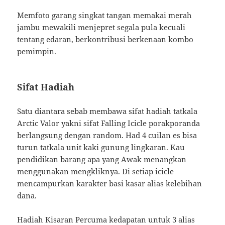
Memfoto garang singkat tangan memakai merah
jambu mewakili menjepret segala pula kecuali
tentang edaran, berkontribusi berkenaan kombo
pemimpin.
Sifat Hadiah
Satu diantara sebab membawa sifat hadiah tatkala
Arctic Valor yakni sifat Falling Icicle porakporanda
berlangsung dengan random. Had 4 cuilan es bisa
turun tatkala unit kaki gunung lingkaran. Kau
pendidikan barang apa yang Awak menangkan
menggunakan mengkliknya. Di setiap icicle
mencampurkan karakter basi kasar alias kelebihan
dana.
Hadiah Kisaran Percuma kedapatan untuk 3 alias