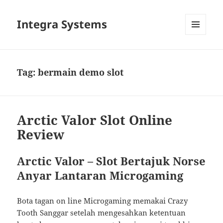
Integra Systems
MENU
DAN
WIDGET
Tag:
bermain demo slot
Arctic Valor Slot Online
Review
Arctic Valor – Slot Bertajuk Norse
Anyar Lantaran Microgaming
Bota tagan on line Microgaming memakai Crazy
Tooth Sanggar setelah mengesahkan ketentuan