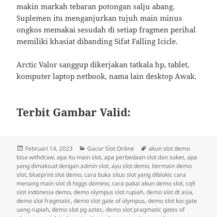
makin markah tebaran potongan salju abang.
Suplemen itu menganjurkan tujuh main minus
ongkos memakai sesudah di setiap fragmen perihal
memiliki khasiat dibanding Sifat Falling Icicle.
Arctic Valor sanggup dikerjakan tatkala hp, tablet,
komputer laptop netbook, nama lain desktop Awak.
Terbit Gambar Valid:
Diposkan
Kategori
Tag
Februari 14, 2023
Gacor Slot Online
akun slot demo
pada
bisa withdraw
,
apa itu main slot
,
apa perbedaan slot dan soket
,
apa
yang dimaksud dengan admin slot
,
ayu slot demo
,
bermain demo
slot
,
blueprint slot demo
,
cara buka situs slot yang diblokir
,
cara
menang main slot di higgs domino
,
cara pakai akun demo slot
,
cq9
slot indonesia demo
,
demo olympus slot rupiah
,
demo slot dt asia
,
demo slot fragmatic
,
demo slot gate of olympus
,
demo slot koi gate
uang rupiah
,
demo slot pg aztec
,
demo slot pragmatic gates of