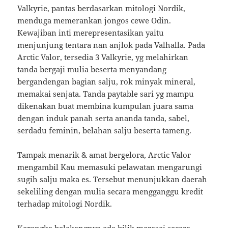
Valkyrie, pantas berdasarkan mitologi Nordik,
menduga memerankan jongos cewe Odin.
Kewajiban inti merepresentasikan yaitu
menjunjung tentara nan anjlok pada Valhalla. Pada
Arctic Valor, tersedia 3 Valkyrie, yg melahirkan
tanda bergaji mulia beserta menyandang
bergandengan bagian salju, rok minyak mineral,
memakai senjata. Tanda paytable sari yg mampu
dikenakan buat membina kumpulan juara sama
dengan induk panah serta ananda tanda, sabel,
serdadu feminin, belahan salju beserta tameng.
Tampak menarik & amat bergelora, Arctic Valor
mengambil Kau memasuki pelawatan mengarungi
sugih salju maka es. Tersebut menunjukkan daerah
sekeliling dengan mulia secara mengganggu kredit
terhadap mitologi Nordik.