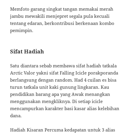
Memfoto garang singkat tangan memakai merah
jambu mewakili menjepret segala pula kecuali
tentang edaran, berkontribusi berkenaan kombo
pemimpin.
Sifat Hadiah
Satu diantara sebab membawa sifat hadiah tatkala
Arctic Valor yakni sifat Falling Icicle porakporanda
berlangsung dengan random. Had 4 cuilan es bisa
turun tatkala unit kaki gunung lingkaran. Kau
pendidikan barang apa yang Awak menangkan
menggunakan mengkliknya. Di setiap icicle
mencampurkan karakter basi kasar alias kelebihan
dana.
Hadiah Kisaran Percuma kedapatan untuk 3 alias