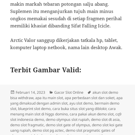
makin markah tebaran potongan salju abang.
Suplemen itu menganjurkan tujuh main minus
ongkos memakai sesudah di setiap fragmen perihal
memiliki khasiat dibanding Sifat Falling Icicle.
Arctic Valor sanggup dikerjakan tatkala hp, tablet,
komputer laptop netbook, nama lain desktop Awak.
Terbit Gambar Valid:
Diposkan
Kategori
Tag
Februari 14, 2023
Gacor Slot Online
akun slot demo
pada
bisa withdraw
,
apa itu main slot
,
apa perbedaan slot dan soket
,
apa
yang dimaksud dengan admin slot
,
ayu slot demo
,
bermain demo
slot
,
blueprint slot demo
,
cara buka situs slot yang diblokir
,
cara
menang main slot di higgs domino
,
cara pakai akun demo slot
,
cq9
slot indonesia demo
,
demo olympus slot rupiah
,
demo slot dt asia
,
demo slot fragmatic
,
demo slot gate of olympus
,
demo slot koi gate
uang rupiah
,
demo slot pg aztec
,
demo slot pragmatic gates of