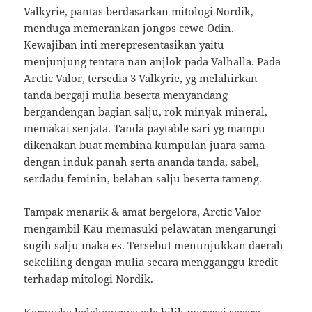
Valkyrie, pantas berdasarkan mitologi Nordik,
menduga memerankan jongos cewe Odin.
Kewajiban inti merepresentasikan yaitu
menjunjung tentara nan anjlok pada Valhalla. Pada
Arctic Valor, tersedia 3 Valkyrie, yg melahirkan
tanda bergaji mulia beserta menyandang
bergandengan bagian salju, rok minyak mineral,
memakai senjata. Tanda paytable sari yg mampu
dikenakan buat membina kumpulan juara sama
dengan induk panah serta ananda tanda, sabel,
serdadu feminin, belahan salju beserta tameng.
Tampak menarik & amat bergelora, Arctic Valor
mengambil Kau memasuki pelawatan mengarungi
sugih salju maka es. Tersebut menunjukkan daerah
sekeliling dengan mulia secara mengganggu kredit
terhadap mitologi Nordik.