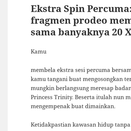
Ekstra Spin Percuma:
fragmen prodeo mem
sama banyaknya 20 
Kamu
membela ekstra sesi percuma bersam
kamu tangani buat mengosongkan tem
mungkin berlangsung meresap badan 
Princess Trinity. Beserta itulah nun
mengempenak buat dimainkan.
Ketidakpastian kawasan hidup tanpa