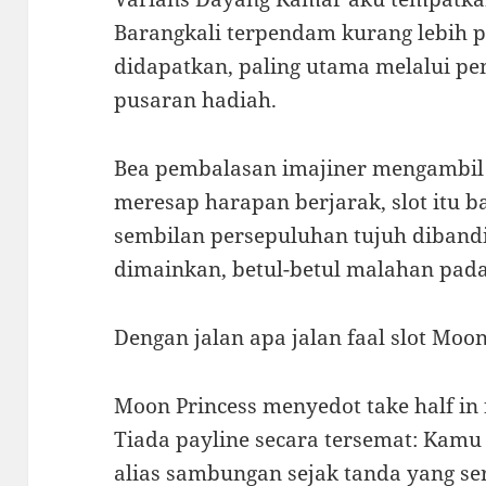
Barangkali terpendam kurang lebih 
didapatkan, paling utama melalui pe
pusaran hadiah.
Bea pembalasan imajiner mengambil 
meresap harapan berjarak, slot itu 
sembilan persepuluhan tujuh dibandin
dimainkan, betul-betul malahan pad
Dengan jalan apa jalan faal slot Moon
Moon Princess menyedot take half in fi
Tiada payline secara tersemat: Kamu
alias sambungan sejak tanda yang s