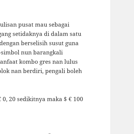
 tulisan pusat mau sebagai
ang setidaknya di dalam satu
engan berselisih susut guna
-simbol nun barangkali
manfaat kombo gres nan lulus
lok nan berdiri, pengali boleh
 0, 20 sedikitnya maka $ € 100