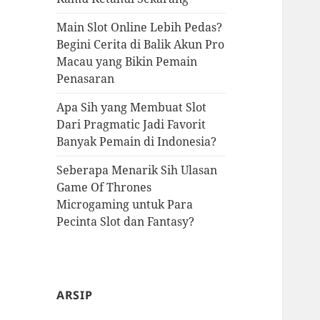
Main Slot Online Lebih Pedas?
Begini Cerita di Balik Akun Pro
Macau yang Bikin Pemain
Penasaran
Apa Sih yang Membuat Slot
Dari Pragmatic Jadi Favorit
Banyak Pemain di Indonesia?
Seberapa Menarik Sih Ulasan
Game Of Thrones
Microgaming untuk Para
Pecinta Slot dan Fantasy?
ARSIP