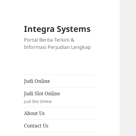
Integra Systems
Portal Berita Terkini &
Informasi Perjudian Lengkap
Judi Online
Judi Slot Online
Judi Slot Online
About Us
Contact Us