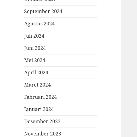
September 2024
Agustus 2024
Juli 2024
Juni 2024
Mei 2024
April 2024
Maret 2024
Februari 2024
Januari 2024
Desember 2023
November 2023