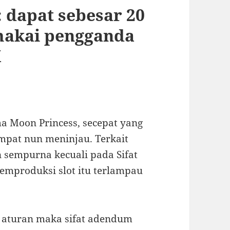
 dapat sebesar 20
akai pengganda
X
a Moon Princess, secepat yang
pat nun meninjau. Terkait
sempurna kecuali pada Sifat
 memproduksi slot itu terlampau
 aturan maka sifat adendum