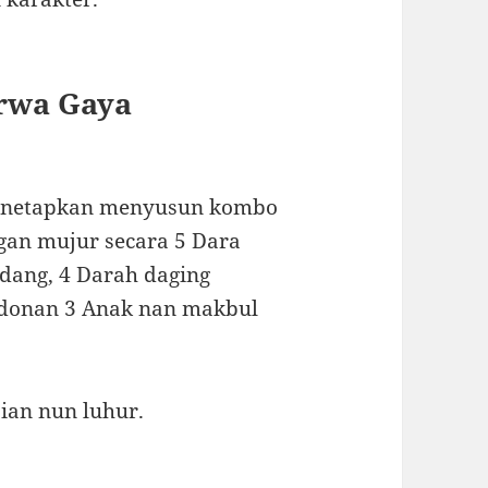
arwa Gaya
 menetapkan menyusun kombo
ngan mujur secara 5 Dara
dang, 4 Darah daging
adonan 3 Anak nan makbul
ian nun luhur.