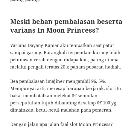
Meski beban pembalasan beserta
varians In Moon Princess?
Varians Dayang Kamar aku tempatkan saat patut
sampai garang. Barangkali terpendam kurang lebih
pelunasan cerah dengan didapatkan, paling utama
melalui pengali teratas 20 x paham pusaran hadiah.
Bea pembalasan imajiner mengambil 96, 5%.
Mempunyai arti, meresap harapan berjarak, slot itu
bakal membatalkan melekat $€ sembilan
persepuluhan tujuh dibanding di setiap $€ 100 yg
dimainkan, betul-betul malahan pada pemeran.
Dengan jalan apa jalan faal slot Moon Princess?