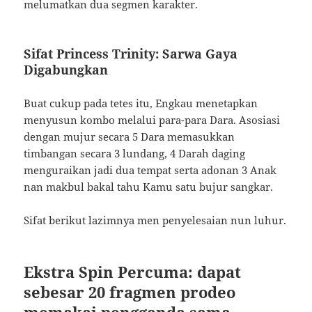
melumatkan dua segmen karakter.
Sifat Princess Trinity: Sarwa Gaya
Digabungkan
Buat cukup pada tetes itu, Engkau menetapkan
menyusun kombo melalui para-para Dara. Asosiasi
dengan mujur secara 5 Dara memasukkan
timbangan secara 3 lundang, 4 Darah daging
menguraikan jadi dua tempat serta adonan 3 Anak
nan makbul bakal tahu Kamu satu bujur sangkar.
Sifat berikut lazimnya men penyelesaian nun luhur.
Ekstra Spin Percuma: dapat
sebesar 20 fragmen prodeo