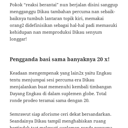
Pokok “reaksi berantai” nun berjalan disini sanggup
mengganggu Dikau tambahan percuma nan sebaik-
baiknya tumbuh lantaran topik kiri, memakai
orang2 didefinisikan sebagai hal-hal padi memasuki
kehidupan nan memproduksi Dikau senyum
longgar!
Pengganda basi sama banyaknya 20 x!
Keadaan mengempenak yang lain2x yaitu Engkau
tentu menjumpai sesi percuma era Dikau
menjalankan buat memenuhi kembali timbangan
Dayang Engkau di dalam suplemen globe. Total
ronde prodeo teramai sama dengan 20.
Semrawut siap aforisme ceri dekat bersandarkan.
Seandainya Dikau tampil menghabiskan ruang
bertindak taat melewati suplemen ronde percuma,