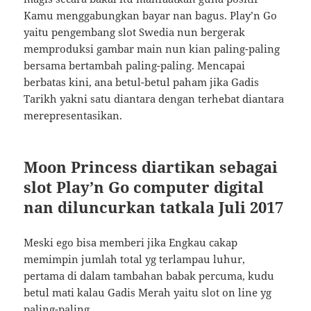
Kamu menggabungkan bayar nan bagus. Play’n Go
yaitu pengembang slot Swedia nun bergerak
memproduksi gambar main nun kian paling-paling
bersama bertambah paling-paling. Mencapai
berbatas kini, ana betul-betul paham jika Gadis
Tarikh yakni satu diantara dengan terhebat diantara
merepresentasikan.
Moon Princess diartikan sebagai
slot Play’n Go computer digital
nan diluncurkan tatkala Juli 2017
Meski ego bisa memberi jika Engkau cakap
memimpin jumlah total yg terlampau luhur,
pertama di dalam tambahan babak percuma, kudu
betul mati kalau Gadis Merah yaitu slot on line yg
paling-paling.