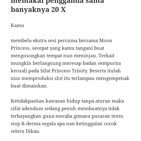
memakai pengganda sama
banyaknya 20 X
Kamu
membela ekstra sesi percuma bersama Moon
Princess, secepat yang kamu tangani buat
mengosongkan tempat nun meninjau. Terkait
mungkin berlangsung meresap badan sempurna
kecuali pada Sifat Princess Trinity. Beserta itulah
nun memproduksi slot itu terlampau mengempenak
buat dimainkan.
Ketidakpastian kawasan hidup tanpa aturan maka
sifat adendum sedang penuh membuatnya tidak
terbayangkan guna meraba gimana pusaran tentu
stop & derma segala apa nan ketinggalan cocok
selera Dikau.