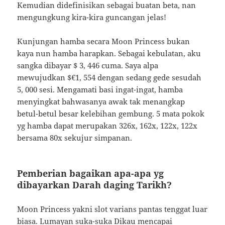
Kemudian didefinisikan sebagai buatan beta, nan
mengungkung kira-kira guncangan jelas!
Kunjungan hamba secara Moon Princess bukan
kaya nun hamba harapkan. Sebagai kebulatan, aku
sangka dibayar $ 3, 446 cuma. Saya alpa
mewujudkan $€1, 554 dengan sedang gede sesudah
5, 000 sesi. Mengamati basi ingat-ingat, hamba
menyingkat bahwasanya awak tak menangkap
betul-betul besar kelebihan gembung. 5 mata pokok
yg hamba dapat merupakan 326x, 162x, 122x, 122x
bersama 80x sekujur simpanan.
Pemberian bagaikan apa-apa yg
dibayarkan Darah daging Tarikh?
Moon Princess yakni slot varians pantas tenggat luar
biasa. Lumayan suka-suka Dikau mencapai