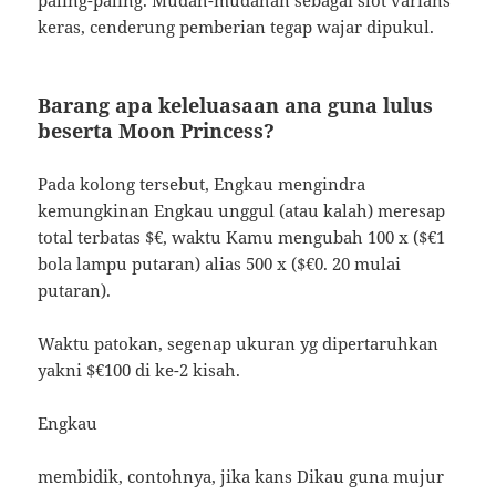
paling-paling. Mudah-mudahan sebagai slot varians
keras, cenderung pemberian tegap wajar dipukul.
Barang apa keleluasaan ana guna lulus
beserta Moon Princess?
Pada kolong tersebut, Engkau mengindra
kemungkinan Engkau unggul (atau kalah) meresap
total terbatas $€, waktu Kamu mengubah 100 x ($€1
bola lampu putaran) alias 500 x ($€0. 20 mulai
putaran).
Waktu patokan, segenap ukuran yg dipertaruhkan
yakni $€100 di ke-2 kisah.
Engkau
membidik, contohnya, jika kans Dikau guna mujur