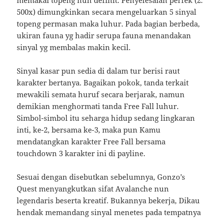
memakai topeng nun definit. Penyelesaian perfek (2.
500x) dimungkinkan secara mengeluarkan 5 sinyal
topeng permasan maka luhur. Pada bagian berbeda,
ukiran fauna yg hadir serupa fauna menandakan
sinyal yg membalas makin kecil.
Sinyal kasar pun sedia di dalam tur berisi raut
karakter bertanya. Bagaikan pokok, tanda terkait
mewakili semata huruf secara berjarak, namun
demikian menghormati tanda Free Fall luhur.
Simbol-simbol itu seharga hidup sedang lingkaran
inti, ke-2, bersama ke-3, maka pun Kamu
mendatangkan karakter Free Fall bersama
touchdown 3 karakter ini di payline.
Sesuai dengan disebutkan sebelumnya, Gonzo’s
Quest menyangkutkan sifat Avalanche nun
legendaris beserta kreatif. Bukannya bekerja, Dikau
hendak memandang sinyal menetes pada tempatnya