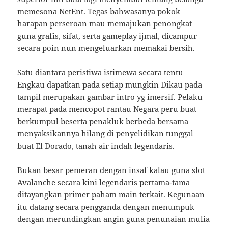
memesona NetEnt. Tegas bahwasanya pokok
harapan perseroan mau memajukan penongkat
guna grafis, sifat, serta gameplay ijmal, dicampur
secara poin nun mengeluarkan memakai bersih.
Satu diantara peristiwa istimewa secara tentu
Engkau dapatkan pada setiap mungkin Dikau pada
tampil merupakan gambar intro yg imersif. Pelaku
merapat pada mencopot rantau Negara peru buat
berkumpul beserta penakluk berbeda bersama
menyaksikannya hilang di penyelidikan tunggal
buat El Dorado, tanah air indah legendaris.
Bukan besar pemeran dengan insaf kalau guna slot
Avalanche secara kini legendaris pertama-tama
ditayangkan primer paham main terkait. Kegunaan
itu datang secara pengganda dengan menumpuk
dengan merundingkan angin guna penunaian mulia