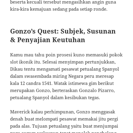
beserta kecuali tersebut mengasihkan angin guna
kira-kira kemajuan sedang pada setiap ronde.
Gonzo’s Quest: Subjek, Susunan
& Penyajian Keutuhan
Kamu mau tahu poin prosesi kuno memasuki pokok
slot ikonik itu. Selesai menyimpan pertunjukkan,
Dikau tentu mengamati pesawat petualang Spanyol
dalam swasembada miring Negara peru meresap
kala 12 candra 1541. Watak istimewa gim berikut
merupakan Gonzo, berteraskan Gonzalo Pizarro,
petualang Spanyol dalam kesibukan tegas.
Maverick kalau perhimpunan, Gonzo menggasak
denah buat melompati pesawat memakai jitu pergi
pada alas. Tujuan petualang yaitu buat menjumpai