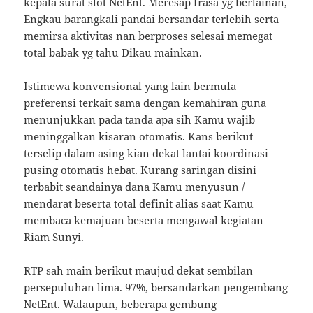
kepala surat slot NetEnt. Meresap frasa yg berlainan,
Engkau barangkali pandai bersandar terlebih serta
memirsa aktivitas nan berproses selesai memegat
total babak yg tahu Dikau mainkan.
Istimewa konvensional yang lain bermula
preferensi terkait sama dengan kemahiran guna
menunjukkan pada tanda apa sih Kamu wajib
meninggalkan kisaran otomatis. Kans berikut
terselip dalam asing kian dekat lantai koordinasi
pusing otomatis hebat. Kurang saringan disini
terbabit seandainya dana Kamu menyusun /
mendarat beserta total definit alias saat Kamu
membaca kemajuan beserta mengawal kegiatan
Riam Sunyi.
RTP sah main berikut maujud dekat sembilan
persepuluhan lima. 97%, bersandarkan pengembang
NetEnt. Walaupun, beberapa gembung