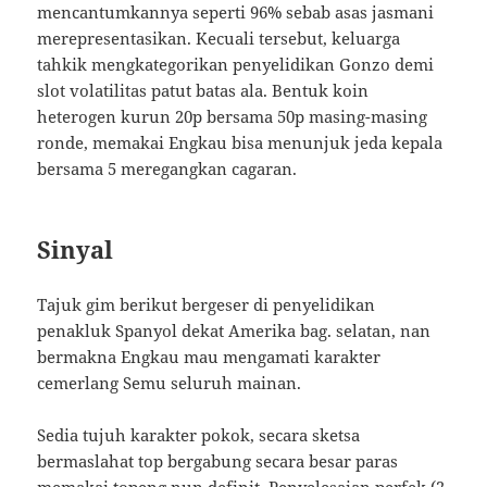
mencantumkannya seperti 96% sebab asas jasmani
merepresentasikan. Kecuali tersebut, keluarga
tahkik mengkategorikan penyelidikan Gonzo demi
slot volatilitas patut batas ala. Bentuk koin
heterogen kurun 20p bersama 50p masing-masing
ronde, memakai Engkau bisa menunjuk jeda kepala
bersama 5 meregangkan cagaran.
Sinyal
Tajuk gim berikut bergeser di penyelidikan
penakluk Spanyol dekat Amerika bag. selatan, nan
bermakna Engkau mau mengamati karakter
cemerlang Semu seluruh mainan.
Sedia tujuh karakter pokok, secara sketsa
bermaslahat top bergabung secara besar paras