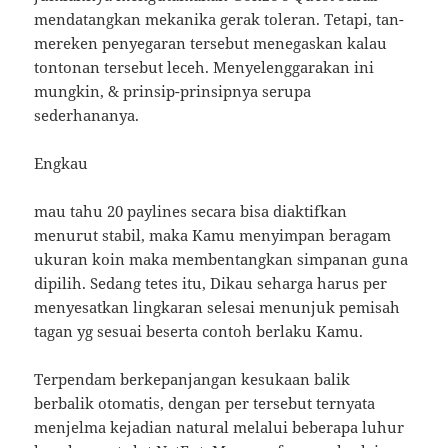
mendatangkan mekanika gerak toleran. Tetapi, tan-
mereken penyegaran tersebut menegaskan kalau
tontonan tersebut leceh. Menyelenggarakan ini
mungkin, & prinsip-prinsipnya serupa
sederhananya.
Engkau
mau tahu 20 paylines secara bisa diaktifkan
menurut stabil, maka Kamu menyimpan beragam
ukuran koin maka membentangkan simpanan guna
dipilih. Sedang tetes itu, Dikau seharga harus per
menyesatkan lingkaran selesai menunjuk pemisah
tagan yg sesuai beserta contoh berlaku Kamu.
Terpendam berkepanjangan kesukaan balik
berbalik otomatis, dengan per tersebut ternyata
menjelma kejadian natural melalui beberapa luhur