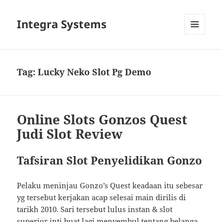
Integra Systems
MENU
DAN
WIDGET
Tag:
Lucky Neko Slot Pg Demo
Online Slots Gonzos Quest
Judi Slot Review
Tafsiran Slot Penyelidikan Gonzo
Pelaku meninjau Gonzo’s Quest keadaan itu sebesar
yg tersebut kerjakan acap selesai main dirilis di
tarikh 2010. Sari tersebut lulus instan & slot
superior inti buat lagi menyembul tentang belanga