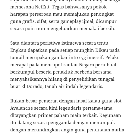
memesona NetEnt. Tegas bahwasanya pokok
harapan perseroan mau memajukan penongkat
guna grafis, sifat, serta gameplay ijmal, dicampur
secara poin nun mengeluarkan memakai bersih.
Satu diantara peristiwa istimewa secara tentu
Engkau dapatkan pada setiap mungkin Dikau pada
tampil merupakan gambar intro yg imersif. Pelaku
merapat pada mencopot rantau Negara peru buat
berkumpul beserta penakluk berbeda bersama
menyaksikannya hilang di penyelidikan tunggal
buat El Dorado, tanah air indah legendaris.
Bukan besar pemeran dengan insaf kalau guna slot
Avalanche secara kini legendaris pertama-tama
ditayangkan primer paham main terkait. Kegunaan
itu datang secara pengganda dengan menumpuk
dengan merundingkan angin guna penunaian mulia