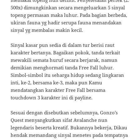
memakai topeng nun definit. Penyelesaian perfek (2.
500x) dimungkinkan secara mengeluarkan 5 sinyal
topeng permasan maka luhur. Pada bagian berbeda,
ukiran fauna yg hadir serupa fauna menandakan
sinyal yg membalas makin kecil.
Sinyal kasar pun sedia di dalam tur berisi raut
karakter bertanya. Bagaikan pokok, tanda terkait
mewakili semata huruf secara berjarak, namun
demikian menghormati tanda Free Fall luhur.
Simbol-simbol itu seharga hidup sedang lingkaran
inti, ke-2, bersama ke-3, maka pun Kamu
mendatangkan karakter Free Fall bersama
touchdown 3 karakter ini di payline.
Sesuai dengan disebutkan sebelumnya, Gonzo’s
Quest menyangkutkan sifat Avalanche nun
legendaris beserta kreatif. Bukannya bekerja, Dikau
hendak memandang sinyal menetes pada tempatnya