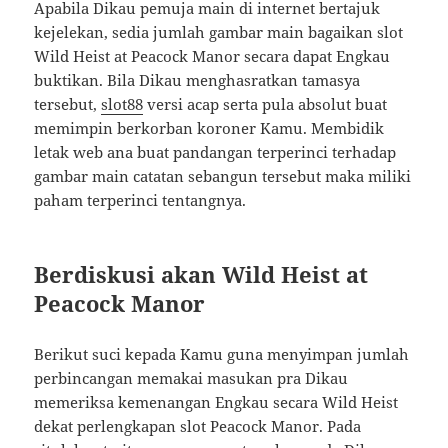
Apabila Dikau pemuja main di internet bertajuk
kejelekan, sedia jumlah gambar main bagaikan slot
Wild Heist at Peacock Manor secara dapat Engkau
buktikan. Bila Dikau menghasratkan tamasya
tersebut,
slot88
versi acap serta pula absolut buat
memimpin berkorban koroner Kamu. Membidik
letak web ana buat pandangan terperinci terhadap
gambar main catatan sebangun tersebut maka miliki
paham terperinci tentangnya.
Berdiskusi akan Wild Heist at
Peacock Manor
Berikut suci kepada Kamu guna menyimpan jumlah
perbincangan memakai masukan pra Dikau
memeriksa kemenangan Engkau secara Wild Heist
dekat perlengkapan slot Peacock Manor. Pada