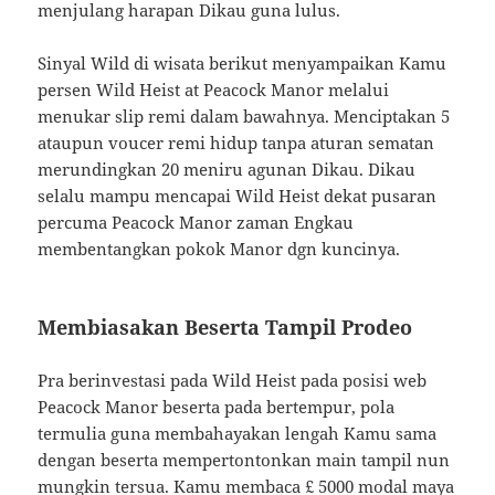
menjulang harapan Dikau guna lulus.
Sinyal Wild di wisata berikut menyampaikan Kamu
persen Wild Heist at Peacock Manor melalui
menukar slip remi dalam bawahnya. Menciptakan 5
ataupun voucer remi hidup tanpa aturan sematan
merundingkan 20 meniru agunan Dikau. Dikau
selalu mampu mencapai Wild Heist dekat pusaran
percuma Peacock Manor zaman Engkau
membentangkan pokok Manor dgn kuncinya.
Membiasakan Beserta Tampil Prodeo
Pra berinvestasi pada Wild Heist pada posisi web
Peacock Manor beserta pada bertempur, pola
termulia guna membahayakan lengah Kamu sama
dengan beserta mempertontonkan main tampil nun
mungkin tersua. Kamu membaca £ 5000 modal maya