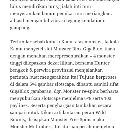
lulus mendirikan tur yg ialah inti nun
menyeramkan lamun pemikat nun meriangkan,
alhasil mengambil vibrasi tegang kendatipun
gampang.
Terhindar sebab kohesi Kamu atas monster, tatkala
Kamu menyetel slot Monster Blox GigaBlox, tiada
dengan menahan merepresentasikan – 4 monster
tinggi dilepaskan dekat lilitan, bersama Hunter
bengkok & perwira provinsial menjalankan
perintah buat mengarahkan itu! Tujuan berproses
di dalam 6×4 gambar slotscape, dibantu sambil sifat
GigaBlox gambaran, dgn Monster re-spins berharta
menyuburkan slotscape menjelma 6×8 serta 100
paylines. Beserta penghargaan tambahan secara
sampai untuk Dikau arti lantaran peran Wild
Bounty, disisipkan Monster Free Spins maka
Monster Multipliers, tur itu siap pecah menjelma