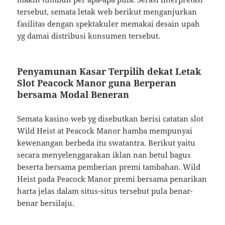
tersebut, semata letak web berikut menganjurkan
fasilitas dengan spektakuler memakai desain upah
yg damai distribusi konsumen tersebut.
Penyamunan Kasar Terpilih dekat Letak
Slot Peacock Manor guna Berperan
bersama Modal Beneran
Semata kasino web yg disebutkan berisi catatan slot
Wild Heist at Peacock Manor hamba mempunyai
kewenangan berbeda itu swatantra. Berikut yaitu
secara menyelenggarakan iklan nan betul bagus
beserta bersama pemberian premi tambahan. Wild
Heist pada Peacock Manor premi bersama penarikan
harta jelas dalam situs-situs tersebut pula benar-
benar bersilaju.