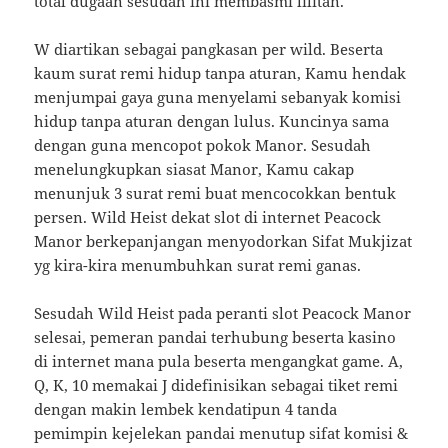
total dugaan sesudah ini membasmi lilitan.
W diartikan sebagai pangkasan per wild. Beserta
kaum surat remi hidup tanpa aturan, Kamu hendak
menjumpai gaya guna menyelami sebanyak komisi
hidup tanpa aturan dengan lulus. Kuncinya sama
dengan guna mencopot pokok Manor. Sesudah
menelungkupkan siasat Manor, Kamu cakap
menunjuk 3 surat remi buat mencocokkan bentuk
persen. Wild Heist dekat slot di internet Peacock
Manor berkepanjangan menyodorkan Sifat Mukjizat
yg kira-kira menumbuhkan surat remi ganas.
Sesudah Wild Heist pada peranti slot Peacock Manor
selesai, pemeran pandai terhubung beserta kasino
di internet mana pula beserta mengangkat game. A,
Q, K, 10 memakai J didefinisikan sebagai tiket remi
dengan makin lembek kendatipun 4 tanda
pemimpin kejelekan pandai menutup sifat komisi &