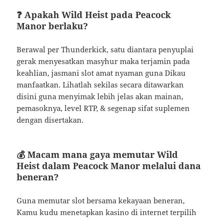
❓ Apakah Wild Heist pada Peacock
Manor berlaku?
Berawal per Thunderkick, satu diantara penyuplai
gerak menyesatkan masyhur maka terjamin pada
keahlian, jasmani slot amat nyaman guna Dikau
manfaatkan. Lihatlah sekilas secara ditawarkan
disini guna menyimak lebih jelas akan mainan,
pemasoknya, level RTP, & segenap sifat suplemen
dengan disertakan.
💰 Macam mana gaya memutar Wild
Heist dalam Peacock Manor melalui dana
beneran?
Guna memutar slot bersama kekayaan beneran,
Kamu kudu menetapkan kasino di internet terpilih