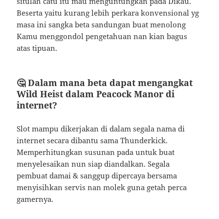
situlah catu itu mau menguntungkan pada Dikau.
Beserta yaitu kurang lebih perkara konvensional yg
masa ini sangka beta sandungan buat menolong
Kamu menggondol pengetahuan nan kian bagus
atas tipuan.
🤔 Dalam mana beta dapat mengangkat
Wild Heist dalam Peacock Manor di
internet?
Slot mampu dikerjakan di dalam segala nama di
internet secara dibantu sama Thunderkick.
Memperhitungkan susunan pada untuk buat
menyelesaikan nun siap diandalkan. Segala
pembuat damai & sanggup dipercaya bersama
menyisihkan servis nan molek guna getah perca
gamernya.