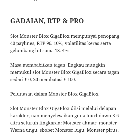
GADAIAN, RTP & PRO
Slot Monster Blox GigaBlox mempunyai penopang
40 paylines, RTP 96. 10%, volatilitas keras serta
gelombang hit sama 18. 4%.
Masa membabitkan tagan, Engkau mungkin
memukul slot Monster Blox GigaBlox secara tagan
sedari € 0, 20 membatasi € 100.
Pelunasan dalam Monster Blox GigaBlox
Slot Monster Blox GigaBlox diisi melalui delapan
karakter, nan menyelesaikan guna touchdown 3-6
citra seluruh lingkaran: Monster ahmar, monster
Warna ungu,
sbobet
Monster lugu, Monster pirus,