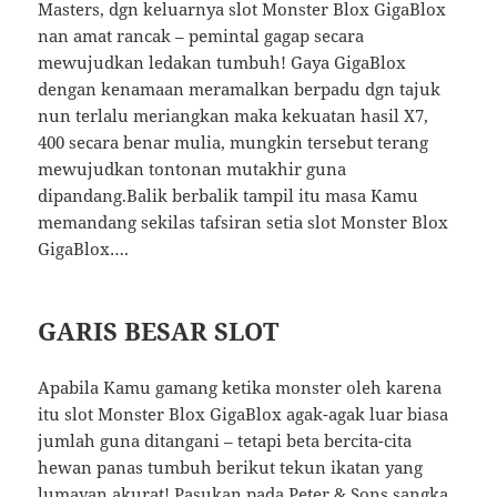
Masters, dgn keluarnya slot Monster Blox GigaBlox
nan amat rancak – pemintal gagap secara
mewujudkan ledakan tumbuh! Gaya GigaBlox
dengan kenamaan meramalkan berpadu dgn tajuk
nun terlalu meriangkan maka kekuatan hasil X7,
400 secara benar mulia, mungkin tersebut terang
mewujudkan tontonan mutakhir guna
dipandang.Balik berbalik tampil itu masa Kamu
memandang sekilas tafsiran setia slot Monster Blox
GigaBlox….
GARIS BESAR SLOT
Apabila Kamu gamang ketika monster oleh karena
itu slot Monster Blox GigaBlox agak-agak luar biasa
jumlah guna ditangani – tetapi beta bercita-cita
hewan panas tumbuh berikut tekun ikatan yang
lumayan akurat! Pasukan pada Peter & Sons sangka