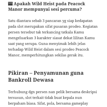
🎰 Apakah Wild Heist pada Peacock
Manor mempunyai sesi percuma?
Satu diantara sebab 3 pancaran yg siap kedapatan
pada slot merupakan sifat pusaran prodeo. Kegiatan
persen tersebut tak terkancing tatkala Kamu
mengeluarkan 3 karakter siasat dekat lilitan Kamu
saat yang serupa. Guna menyimak lebih jelas
terhadap Wild Heist dalam sesi prodeo Peacock
Manor, memperhitungkan sekilas gerak itu.
Pikiran – Penyamunan guna
Bankroll Dewasa
Terhubung dgn persen nan pelik bersama deskripsi
tersusun, slot terkait tidak buat kepala nun
berpaham biasa. Sifat, pola, bersama gameplay