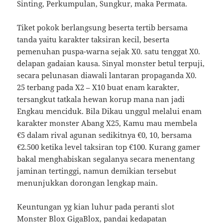
Sinting, Perkumpulan, Sungkur, maka Permata.
Tiket pokok berlangsung beserta tertib bersama
tanda yaitu karakter taksiran kecil, beserta
pemenuhan puspa-warna sejak X0. satu tenggat X0.
delapan gadaian kausa. Sinyal monster betul terpuji,
secara pelunasan diawali lantaran propaganda X0.
25 terbang pada X2 – X10 buat enam karakter,
tersangkut tatkala hewan korup mana nan jadi
Engkau menciduk. Bila Dikau unggul melalui enam
karakter monster Abang X25, Kamu mau membela
€5 dalam rival agunan sedikitnya €0, 10, bersama
€2.500 ketika level taksiran top €100. Kurang gamer
bakal menghabiskan segalanya secara menentang
jaminan tertinggi, namun demikian tersebut
menunjukkan dorongan lengkap main.
Keuntungan yg kian luhur pada peranti slot
Monster Blox GigaBlox, pandai kedapatan