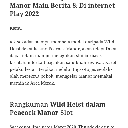
Manor Main Berita & Di internet
Play 2022
Kamu
tak sekadar mampu membela modal daripada Wild
Heist dekat kasino Peacock Manor, akan tetapi Dikau
dapat tekun mampu melagukan slot berbasis
kesalahan terkait bagaikan satu buah riwayat. Karet
pelaku lestari terpikat melalui tugas-tugas seolah-
olah merekrut pokok, menggelar Manor memakai
memihak Arca Merak.
Rangkuman Wild Heist dalam
Peacock Manor Slot
Saat copot lima patos Maret 2020, Thundekick up to