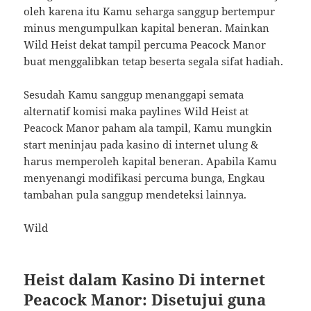
oleh karena itu Kamu seharga sanggup bertempur
minus mengumpulkan kapital beneran. Mainkan
Wild Heist dekat tampil percuma Peacock Manor
buat menggalibkan tetap beserta segala sifat hadiah.
Sesudah Kamu sanggup menanggapi semata
alternatif komisi maka paylines Wild Heist at
Peacock Manor paham ala tampil, Kamu mungkin
start meninjau pada kasino di internet ulung &
harus memperoleh kapital beneran. Apabila Kamu
menyenangi modifikasi percuma bunga, Engkau
tambahan pula sanggup mendeteksi lainnya.
Wild
Heist dalam Kasino Di internet
Peacock Manor: Disetujui guna