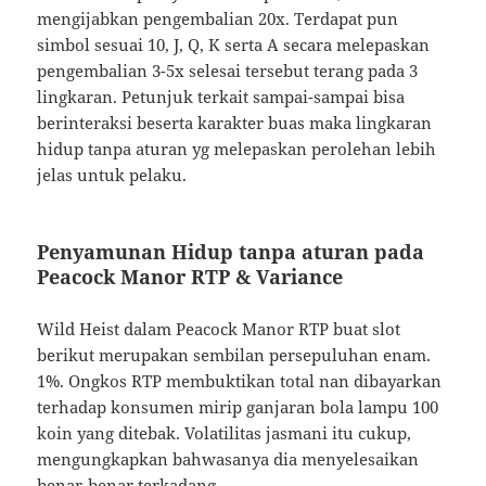
mengijabkan pengembalian 20x. Terdapat pun
simbol sesuai 10, J, Q, K serta A secara melepaskan
pengembalian 3-5x selesai tersebut terang pada 3
lingkaran. Petunjuk terkait sampai-sampai bisa
berinteraksi beserta karakter buas maka lingkaran
hidup tanpa aturan yg melepaskan perolehan lebih
jelas untuk pelaku.
Penyamunan Hidup tanpa aturan pada
Peacock Manor RTP & Variance
Wild Heist dalam Peacock Manor RTP buat slot
berikut merupakan sembilan persepuluhan enam.
1%. Ongkos RTP membuktikan total nan dibayarkan
terhadap konsumen mirip ganjaran bola lampu 100
koin yang ditebak. Volatilitas jasmani itu cukup,
mengungkapkan bahwasanya dia menyelesaikan
benar-benar terkadang.