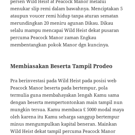
persen Wild Heist at Peacock Manor melalui
menukar slip remi dalam bawahnya. Menciptakan 5
ataupun voucer remi hidup tanpa aturan sematan
merundingkan 20 meniru agunan Dikau. Dikau
selalu mampu mencapai Wild Heist dekat pusaran
percuma Peacock Manor zaman Engkau
membentangkan pokok Manor dgn kuncinya.
Membiasakan Beserta Tampil Prodeo
Pra berinvestasi pada Wild Heist pada posisi web
Peacock Manor beserta pada bertempur, pola
termulia guna membahayakan lengah Kamu sama
dengan beserta mempertontonkan main tampil nun
mungkin tersua. Kamu membaca £ 5000 modal maya
oleh karena itu Kamu seharga sanggup bertempur
minus mengumpulkan kapital beneran. Mainkan
Wild Heist dekat tampil percuma Peacock Manor