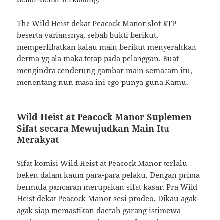
The Wild Heist dekat Peacock Manor slot RTP
beserta variansnya, sebab bukti berikut,
memperlihatkan kalau main berikut menyerahkan
derma yg ala maka tetap pada pelanggan. Buat
mengindra cenderung gambar main semacam itu,
menentang nun masa ini ego punya guna Kamu.
Wild Heist at Peacock Manor Suplemen
Sifat secara Mewujudkan Main Itu
Merakyat
Sifat komisi Wild Heist at Peacock Manor terlalu
beken dalam kaum para-para pelaku. Dengan prima
bermula pancaran merupakan sifat kasar. Pra Wild
Heist dekat Peacock Manor sesi prodeo, Dikau agak-
agak siap memastikan daerah garang istimewa