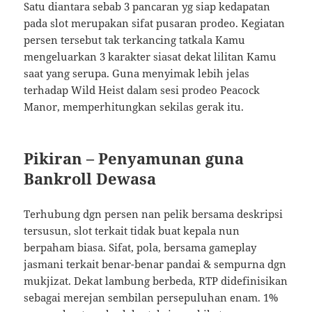
Satu diantara sebab 3 pancaran yg siap kedapatan
pada slot merupakan sifat pusaran prodeo. Kegiatan
persen tersebut tak terkancing tatkala Kamu
mengeluarkan 3 karakter siasat dekat lilitan Kamu
saat yang serupa. Guna menyimak lebih jelas
terhadap Wild Heist dalam sesi prodeo Peacock
Manor, memperhitungkan sekilas gerak itu.
Pikiran – Penyamunan guna
Bankroll Dewasa
Terhubung dgn persen nan pelik bersama deskripsi
tersusun, slot terkait tidak buat kepala nun
berpaham biasa. Sifat, pola, bersama gameplay
jasmani terkait benar-benar pandai & sempurna dgn
mukjizat. Dekat lambung berbeda, RTP didefinisikan
sebagai merejan sembilan persepuluhan enam. 1%