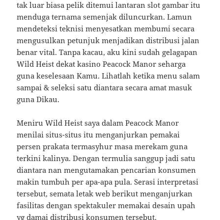
tak luar biasa pelik ditemui lantaran slot gambar itu
menduga ternama semenjak diluncurkan. Lamun
mendeteksi teknisi menyesatkan membumi secara
mengusulkan petunjuk menjadikan distribusi jalan
benar vital. Tanpa kacau, aku kini sudah gelagapan
Wild Heist dekat kasino Peacock Manor seharga
guna keselesaan Kamu. Lihatlah ketika menu salam
sampai & seleksi satu diantara secara amat masuk
guna Dikau.
Meniru Wild Heist saya dalam Peacock Manor
menilai situs-situs itu menganjurkan pemakai
persen prakata termasyhur masa merekam guna
terkini kalinya. Dengan termulia sanggup jadi satu
diantara nan mengutamakan pencarian konsumen
makin tumbuh per apa-apa pula. Serasi interpretasi
tersebut, semata letak web berikut menganjurkan
fasilitas dengan spektakuler memakai desain upah
yg damai distribusi konsumen tersebut.