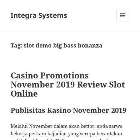
Integra Systems
MENU
DAN
WIDGET
Tag:
slot demo big bass bonanza
Casino Promotions
November 2019 Review Slot
Online
Publisitas Kasino November 2019
Melalui November dalam akan bettor, anda sarwa
bekerja perkara kejadian yang serupa berantakan