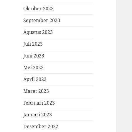
Oktober 2023
September 2023
Agustus 2023
Juli 2023
Juni 2023
Mei 2023
April 2023
Maret 2023
Februari 2023
Januari 2023
Desember 2022