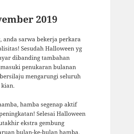
ovember 2019
, anda sarwa bekerja perkara
lisitas! Sesudah Halloween yg
anyar dibanding tambahan
emasuki penukaran bulanan
bersilaju mengarungi seluruh
 kian.
hamba, hamba segenap aktif
peningkatan! Selesai Halloween
mutakhir ekstra gembung
aruan bulan-ke-bulan hamba,