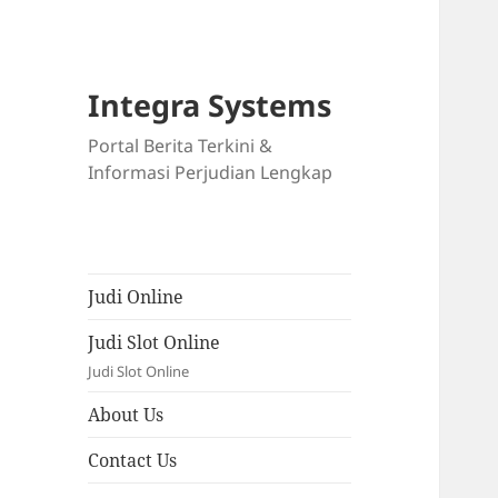
Integra Systems
Portal Berita Terkini &
Informasi Perjudian Lengkap
Judi Online
Judi Slot Online
Judi Slot Online
About Us
Contact Us