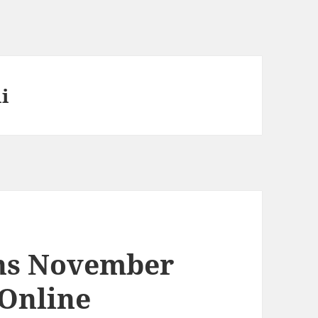
li
ns November
 Online