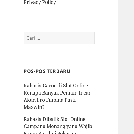
Privacy Policy
Cari
untuk:
POS-POS TERBARU
Rahasia Gacor di Slot Online:
Kenapa Banyak Pemain Incar
Akun Pro Filipina Pasti
Maxwin?
Rahasia Dibalik Slot Online
Gampang Menang yang Wajib
Kamu Ketahui Sekarang