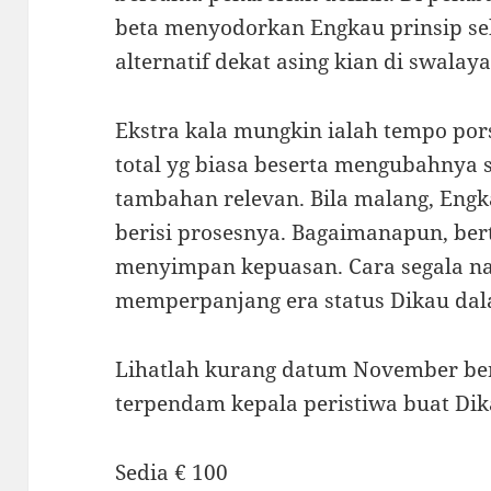
beta menyodorkan Engkau prinsip se
alternatif dekat asing kian di swalaya
Ekstra kala mungkin ialah tempo po
total yg biasa beserta mengubahnya 
tambahan relevan. Bila malang, Eng
berisi prosesnya. Bagaimanapun, be
menyimpan kepuasan. Cara segala nan
memperpanjang era status Dikau da
Lihatlah kurang datum November b
terpendam kepala peristiwa buat Dik
Sedia € 100