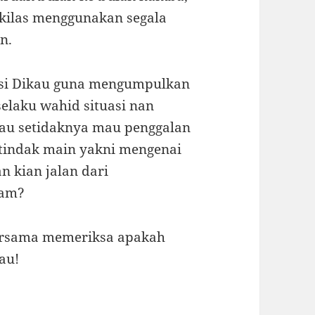
kilas menggunakan segala
n.
rsi Dikau guna mengumpulkan
selaku wahid situasi nan
kau setidaknya mau penggalan
rtindak main yakni mengenai
 kian jalan dari
lam?
ersama memeriksa apakah
au!