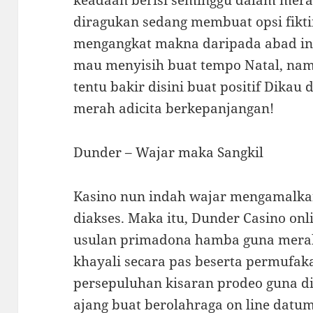
keadaan berisi seminggu dalam mer
diragukan sedang membuat opsi fikti
mengangkat makna daripada abad in
mau menyisih buat tempo Natal, n
tentu bakir disini buat positif Dika
merah adicita berkepanjangan!
Dunder – Wajar maka Sangkil
Kasino nun indah wajar mengamalka
diakses. Maka itu, Dunder Casino onli
usulan primadona hamba guna merah
khayali secara pas beserta permufa
persepuluhan kisaran prodeo guna di
ajang buat berolahraga on line datum