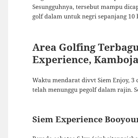
Sesungguhnya, tersebut mampu dicap
golf dalam untuk negri sepanjang 10 
Area Golfing Terbag
Experience, Kamboj
Waktu mendarat divvt Siem Enjoy, 3 
telah menunggu pegolf dalam rajin. Se
Siem Experience Booyoun