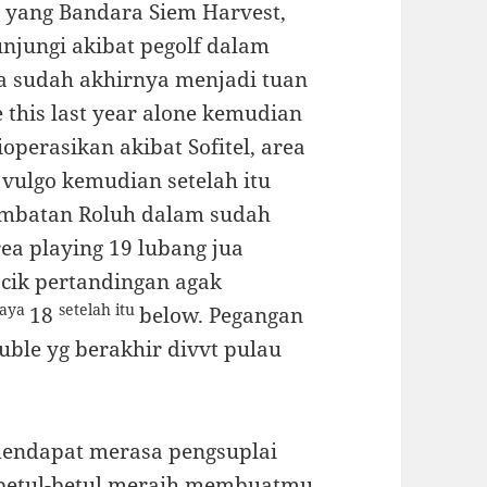
ce yang Bandara Siem Harvest,
unjungi akibat pegolf dalam
a sudah akhirnya menjadi tuan
e this last year alone kemudian
perasikan akibat Sofitel, area
vulgo kemudian setelah itu
embatan Roluh dalam sudah
ea playing 19 lubang jua
cik pertandingan agak
gaya
setelah itu
18
below. Pegangan
ble yg berakhir divvt pulau
 mendapat merasa pengsuplai
 betul-betul meraih membuatmu