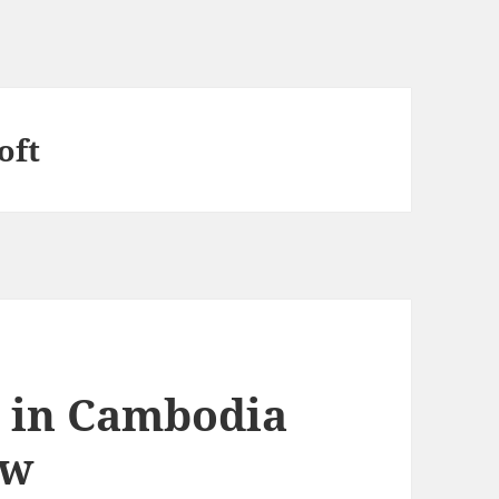
oft
s in Cambodia
ew