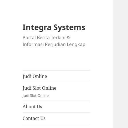
Integra Systems
Portal Berita Terkini &
Informasi Perjudian Lengkap
Judi Online
Judi Slot Online
Judi Slot Online
About Us
Contact Us