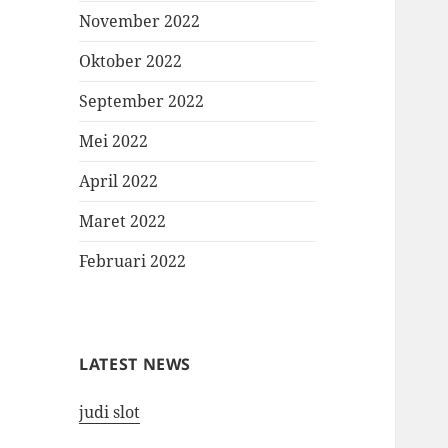
November 2022
Oktober 2022
September 2022
Mei 2022
April 2022
Maret 2022
Februari 2022
LATEST NEWS
judi slot