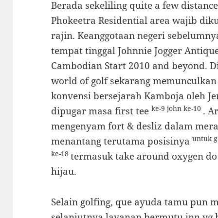
Berada sekeliling quite a few distan
Phokeetra Residential area wajib dik
rajin. Keanggotaan negeri sebelumny
tempat tinggal Johnnie Jogger Antiqu
Cambodian Start 2010 and beyond. Dio
world of golf sekarang memunculkan 
konvensi bersejarah Kamboja oleh J
ke-9 john ke-10
dipugar masa first tee
.
Ar
mengenyam fort & desliz dalam mera
untuk 
menantang terutama posisinya
ke-18
termasuk take around oxygen dou
hijau.
Selain golfing, que ayuda tamu pun
selanjutnya layanan bermutu inn yg