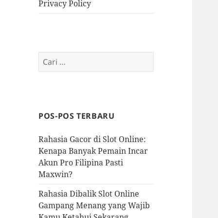
Privacy Policy
Cari
untuk:
POS-POS TERBARU
Rahasia Gacor di Slot Online:
Kenapa Banyak Pemain Incar
Akun Pro Filipina Pasti
Maxwin?
Rahasia Dibalik Slot Online
Gampang Menang yang Wajib
Kamu Ketahui Sekarang