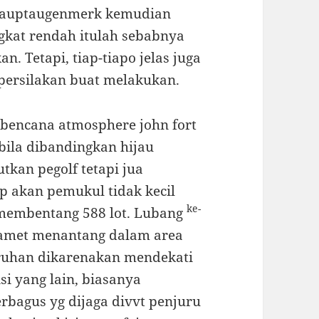
hauptaugenmerk kemudian
gkat rendah itulah sebabnya
. Tetapi, tiap-tiapo jelas juga
ipersilakan buat melakukan.
bencana atmosphere john fort
 bila dibandingkan hijau
kan pegolf tetapi jua
 akan pemukul tidak kecil
ke-
membentang 588 lot. Lubang
g amet menantang dalam area
ruhan dikarenakan mendekati
isi yang lain, biasanya
erbagus yg dijaga divvt penjuru