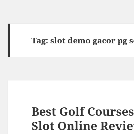
Tag:
slot demo gacor pg s
Best Golf Course
Slot Online Revi