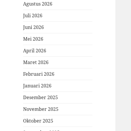
Agustus 2026
Juli 2026
Juni 2026
Mei 2026
April 2026
Maret 2026
Februari 2026
Januari 2026
Desember 2025
November 2025
Oktober 2025