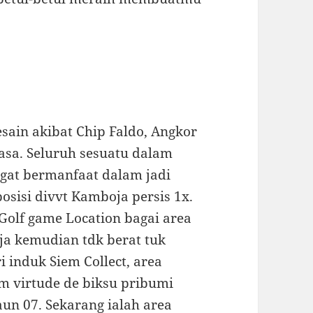
esain akibat Chip Faldo, Angkor
 asa. Seluruh sesuatu dalam
angat bermanfaat dalam jadi
sisi divvt Kamboja persis 1x.
Golf game Location bagai area
ja kemudian tdk berat tuk
 induk Siem Collect, area
m virtude de biksu pribumi
aun 07. Sekarang ialah area