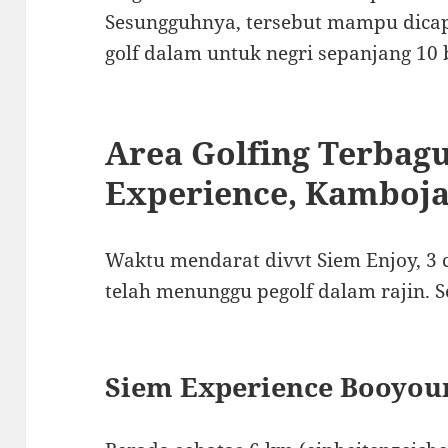
Sesungguhnya, tersebut mampu dicap
golf dalam untuk negri sepanjang 10 
Area Golfing Terbag
Experience, Kamboj
Waktu mendarat divvt Siem Enjoy, 3 
telah menunggu pegolf dalam rajin. Se
Siem Experience Booyoun