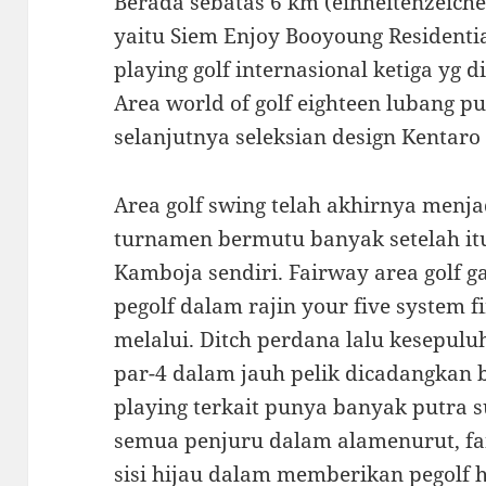
Berada sebatas 6 km (einheitenzeiche
yaitu Siem Enjoy Booyoung Residentia
playing golf internasional ketiga yg 
Area world of golf eighteen lubang p
selanjutnya seleksian design Kentaro 
Area golf swing telah akhirnya menja
turnamen bermutu banyak setelah i
Kamboja sendiri. Fairway area golf
pegolf dalam rajin your five system f
melalui. Ditch perdana lalu kesepul
par-4 dalam jauh pelik dicadangkan 
playing terkait punya banyak putra 
semua penjuru dalam alamenurut, fan
sisi hijau dalam memberikan pegolf