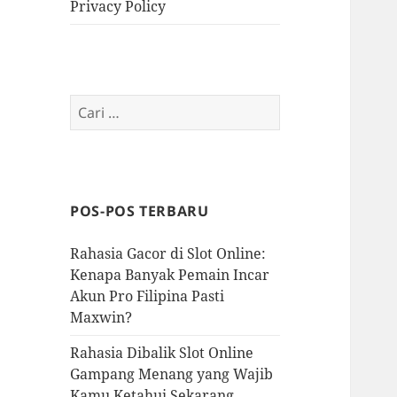
Privacy Policy
Cari
untuk:
POS-POS TERBARU
Rahasia Gacor di Slot Online:
Kenapa Banyak Pemain Incar
Akun Pro Filipina Pasti
Maxwin?
Rahasia Dibalik Slot Online
Gampang Menang yang Wajib
Kamu Ketahui Sekarang