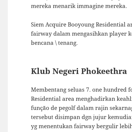
mereka menarik immagine mereka.
Siem Acquire Booyoung Residential 
fairway dalam mengasihkan player 
bencana \ tenang.
Klub Negeri Phokeethra
Membentang seluas 7. one hundred fo
Residential area menghadirkan keahl
função de pegolf dalam rajin sekarn
tersebut disimpan dgn jujur kemudian
yg menentukan fairway bergulir lebih