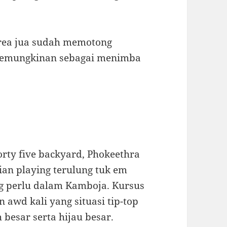
area jua sudah memotong
kemungkinan sebagai menimba
rty five backyard, Phokeethra
ian playing terulung tuk em
ag perlu dalam Kamboja. Kursus
 awd kali yang situasi tip-top
 besar serta hijau besar.