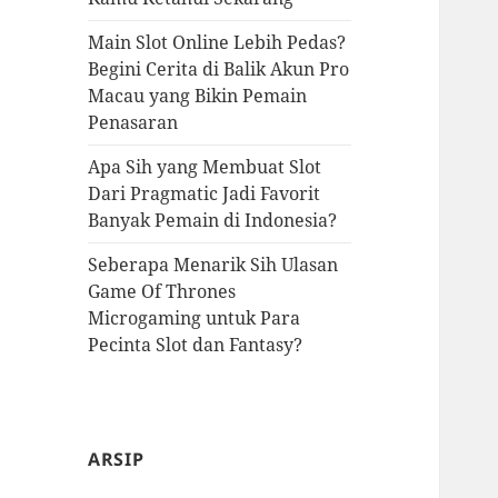
Main Slot Online Lebih Pedas?
Begini Cerita di Balik Akun Pro
Macau yang Bikin Pemain
Penasaran
Apa Sih yang Membuat Slot
Dari Pragmatic Jadi Favorit
Banyak Pemain di Indonesia?
Seberapa Menarik Sih Ulasan
Game Of Thrones
Microgaming untuk Para
Pecinta Slot dan Fantasy?
ARSIP