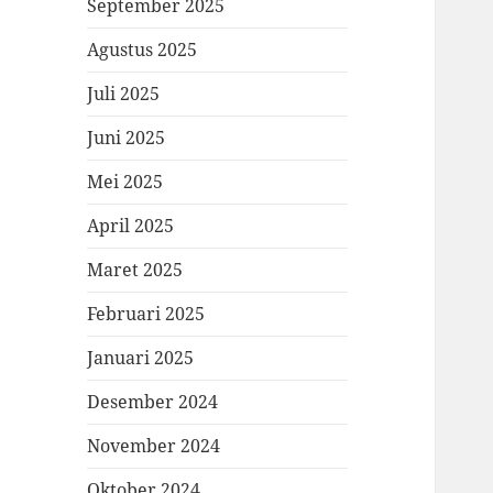
September 2025
Agustus 2025
Juli 2025
Juni 2025
Mei 2025
April 2025
Maret 2025
Februari 2025
Januari 2025
Desember 2024
November 2024
Oktober 2024