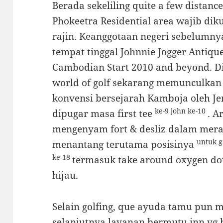
Berada sekeliling quite a few distan
Phokeetra Residential area wajib dik
rajin. Keanggotaan negeri sebelumny
tempat tinggal Johnnie Jogger Antiqu
Cambodian Start 2010 and beyond. Dio
world of golf sekarang memunculkan 
konvensi bersejarah Kamboja oleh J
ke-9 john ke-10
dipugar masa first tee
.
Ar
mengenyam fort & desliz dalam mera
untuk 
menantang terutama posisinya
ke-18
termasuk take around oxygen dou
hijau.
Selain golfing, que ayuda tamu pun
selanjutnya layanan bermutu inn yg