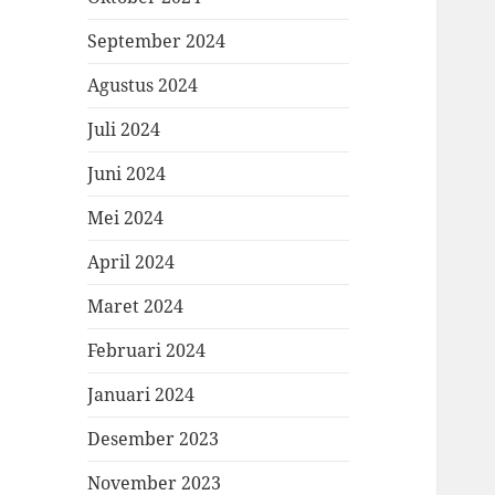
September 2024
Agustus 2024
Juli 2024
Juni 2024
Mei 2024
April 2024
Maret 2024
Februari 2024
Januari 2024
Desember 2023
November 2023