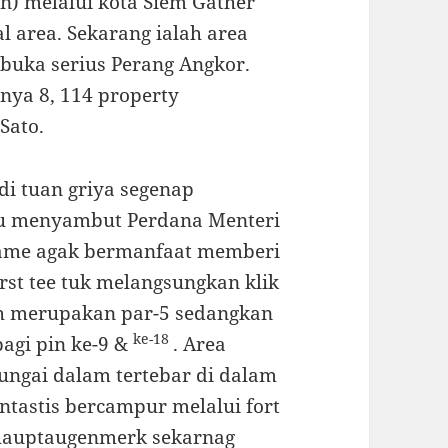
n) melalui kota Siem Gather
l area. Sekarang ialah area
dibuka serius Perang Angkor.
unya 8, 114 property
Sato.
di tuan griya segenap
tu menyambut Perdana Menteri
 game agak bermanfaat memberi
irst tee tuk melangsungkan klik
uh merupakan par-5 sedangkan
ke-18
bagi pin ke-9 &
.
Area
sungai dalam tertebar di dalam
tastis bercampur melalui fort
 hauptaugenmerk sekarnag